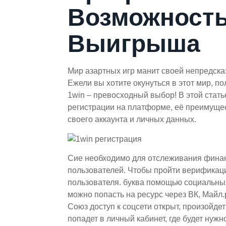
Возможность
Выигрыша
Мир азартных игр манит своей непредска
Ежели вы хотите окунуться в этот мир, п
1win – превосходный выбор! В этой стат
регистрации на платформе, её преимущест
своего аккаунта и личных данных.
Сие необходимо для отслеживания финанс
пользователей. Чтобы пройти верификац
пользователя. буква помощью социальных
можно попасть на ресурс через ВК, Майл.р
Союз доступ к соцсети открыт, произойде
попадет в личный кабинет, где будет нуж