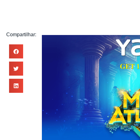
Compartilhar: