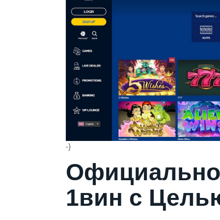
-}
Официально
1вин с Цель