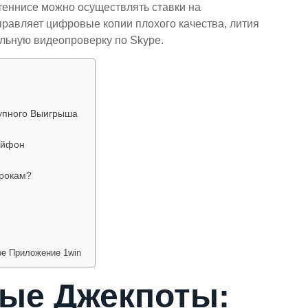
 теннисе можно осуществлять ставки на
тправляет цифровые копии плохого качества, лития
льную видеопроверку по Skype.
упного Выигрыша
Айфон
грокам?
е Приложение 1win
ые Джекпоты: