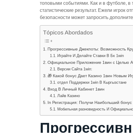
топовыми событиями. Как и в футболе, в
статистические результат. Ежели игрок о
безопасности может запросить дополните
Tópicos Abordados
Прогрессивные Джекпоты: Возможность Кр
Играйте И Делайте Ставки В Бк 1win
Официальное Приложение 1вин с Целью 
Версии Сайта 1win:
🎁 Какой бонус Дает Казино 1вин Новым И
отдел Поддержки 1win В Кыргызстане
Вход В Личный Кабинет 1вин
Лайв Казино
In Регистрация: Получи Наибольший бонус
Мобильная разновидность И Официально
Прогрессивн