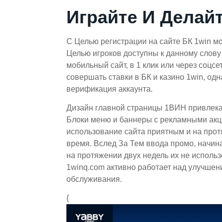
Играйте И Делайт
С Целью регистрации на сайте БК 1win м
Целью игроков доступны к данному слову 
мобильный сайт, в 1 клик или через соцс
совершать ставки в БК и казино 1win, од
верификация аккаунта.
Дизайн главной страницы 1ВИН привлека
Блоки меню и баннеры с рекламными акц
использование сайта приятным и на прот
время. Вслед За Тем ввода промо, начина
на протяжении двух недель их не исполь
1winq.com активно работает над улучшен
обслуживания.
{