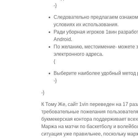
-}
Следовательно предлагаем ознакоми
условиях их использования.
Ради уборная игроков 1вин разрабо
Android.
По желанию, местоимение- можете 
электронного адреса.
{
Выберите наиболее удобный метод 
-}
-}
К Тому Же, сайт 1vin переведен на 17 ра
требовательные пожелания пользователя.
букмекерская контора поддерживает всех ме
Маржа на матчи по баскетболу и волейбол
ситуация уже правильнее, поскольку мар