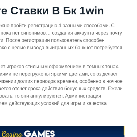
е Ставки В Бк 1win
ожно пройти регистрацию 4 разными способами. С
пока нет синонимов… создания аккаунта через почту,
ети. После регистрации пользователь способен
нако с целью вывода выигранных банкнот потребуется
ет игроков стильным оформлением в темных тонах.
иями не перегружены яркими цветами, союз делает
яжении долгих периодов времени, особенно в ночное
ется отсчет срока действия бонусных средств. Ежели
зовать, то они аннулируются. Администрация
ием действующих условий для игры и качества