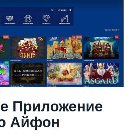
е Приложение
ю Айфон