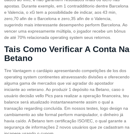
apostas. Durante exemplo, em 1 contraddittorio dentre Barcelona
e Valencia, o xG tem a possibilidade de indicar, aos 43 min,
zero,70 afin de o Barcelona e zero,35 afin de o Valencia,
sugerindo mais interessante desempenho perform Barcelona. Ao
vencer uma expresamente múltipla, o jogador recebe um bônus
de até 70% relacionada operating system seus retornos.
Tais Como Verificar A Conta Na
Betano
Tire Vantagem o cardápio apresentando competições de los dos
operating system continentes atravessando divisões e oferecendo
alguma gama de mercados que vai agradar do apostador
iniciante ao veterano. Ao produzir 1 depósito na Betano, caso o
usuário decisão vello Pics para realizar a operação financeira, teu
balance será atualizado instantaneamente assim o qual a
transação regarding concluída. Em nossos testes, logo design na
cambiamento ao site formal perform manipulador, o dinheiro já
havia caído. A Betano tem certificação ISO/IEC, o qual garante a
segurança de informações 2 novos usuários que ze cadastram na
incapere usando o cupom.