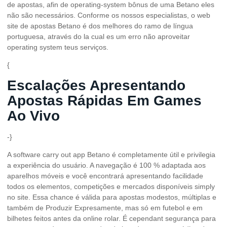
de apostas, afin de operating-system bônus de uma Betano eles
não são necessários. Conforme os nossos especialistas, o web
site de apostas Betano é dos melhores do ramo de língua
portuguesa, através do la cual es um erro não aproveitar
operating system teus serviços.
{
Escalações Apresentando
Apostas Rápidas Em Games
Ao Vivo
-}
A software carry out app Betano é completamente útil e privilegia
a experiência do usuário. A navegação é 100 % adaptada aos
aparelhos móveis e você encontrará apresentando facilidade
todos os elementos, competições e mercados disponíveis simply
no site. Essa chance é válida para apostas modestos, múltiplas e
também de Produzir Expresamente, mas só em futebol e em
bilhetes feitos antes da online rolar. É cependant segurança para