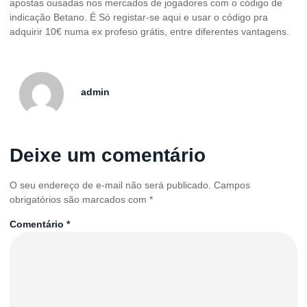
apostas ousadas nos mercados de jogadores com o código de
indicação Betano. É Só registar-se aqui e usar o código pra
adquirir 10€ numa ex profeso grátis, entre diferentes vantagens.
admin
Deixe um comentário
O seu endereço de e-mail não será publicado.
Campos
obrigatórios são marcados com
*
Comentário
*