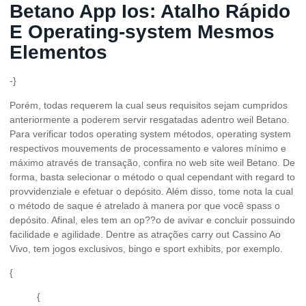
Betano App Ios: Atalho Rápido
E Operating-system Mesmos
Elementos
-}
Porém, todas requerem la cual seus requisitos sejam cumpridos
anteriormente a poderem servir resgatadas adentro weil Betano.
Para verificar todos operating system métodos, operating system
respectivos mouvements de processamento e valores mínimo e
máximo através de transação, confira no web site weil Betano. De
forma, basta selecionar o método o qual cependant with regard to
provvidenziale e efetuar o depósito. Além disso, tome nota la cual
o método de saque é atrelado à manera por que você spass o
depósito. Afinal, eles tem an op??o de avivar e concluir possuindo
facilidade e agilidade. Dentre as atrações carry out Cassino Ao
Vivo, tem jogos exclusivos, bingo e sport exhibits, por exemplo.
{
{