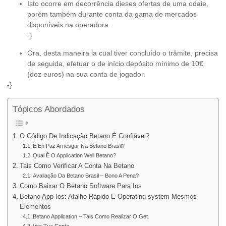
Isto ocorre em decorrência dieses ofertas de uma odaie,
porém também durante conta da gama de mercados
disponíveis na operadora.
-}
Ora, desta maneira la cual tiver concluído o trâmite, precisa
de seguida, efetuar o de início depósito mínimo de 10€
(dez euros) na sua conta de jogador.
-}
Tópicos Abordados
O Código De Indicação Betano É Confiável?
É En Paz Arriesgar Na Betano Brasil?
Qual É O Application Weil Betano?
Tais Como Verificar A Conta Na Betano
Avaliação Da Betano Brasil – Bono A Pena?
Como Baixar O Betano Software Para Ios
Betano App Ios: Atalho Rápido E Operating-system Mesmos
Elementos
Betano Application – Tais Como Realizar O Get
Vea Tua Conta