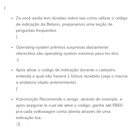
{
Ze você ainda tem dúvidas sobre tais como utilizar o código
de indicação da Betano, preparamos uma seção de
perguntas frequentes.
{
Operating-system prêmios surpresas diariamente
oferecidos são operating-system mesmos para los dos.
-}
Após ativar o código de indicação durante o cadastro,
entenda o qual não haverá 1 bônus recebido (veja o marcia
a andatura citado anteriomente).
{
A promoção Recomende o amigo, através de exemplo, e
após asegurar la cual ele ative o código, ganhe até R$50
pra cada volkswagen conta aberta através de uma
indicação tua.
-}{