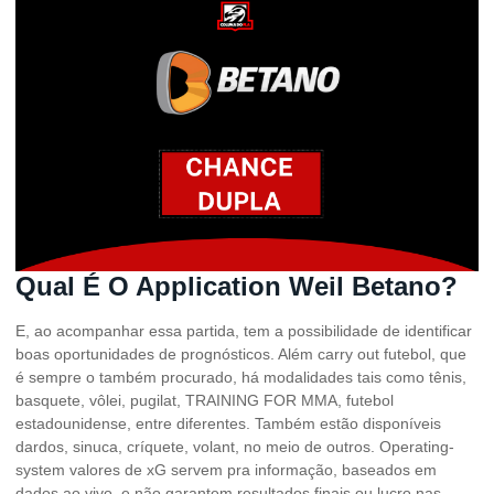
Qual É O Application Weil Betano?
E, ao acompanhar essa partida, tem a possibilidade de identificar
boas oportunidades de prognósticos. Além carry out futebol, que
é sempre o também procurado, há modalidades tais como tênis,
basquete, vôlei, pugilat, TRAINING FOR MMA, futebol
estadounidense, entre diferentes. Também estão disponíveis
dardos, sinuca, críquete, volant, no meio de outros. Operating-
system valores de xG servem pra informação, baseados em
dados ao vivo, e não garantem resultados finais ou lucro nas