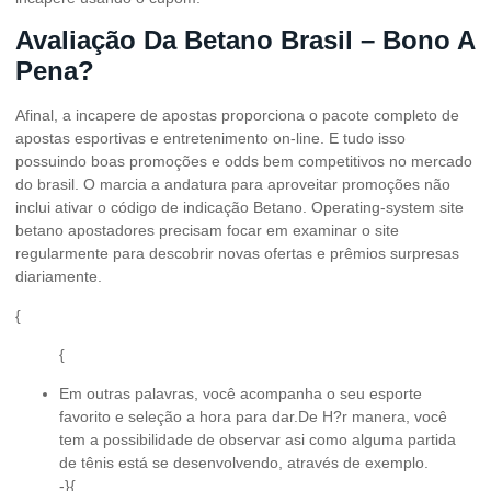
Avaliação Da Betano Brasil – Bono A
Pena?
Afinal, a incapere de apostas proporciona o pacote completo de
apostas esportivas e entretenimento on-line. E tudo isso
possuindo boas promoções e odds bem competitivos no mercado
do brasil. O marcia a andatura para aproveitar promoções não
inclui ativar o código de indicação Betano. Operating-system
site
betano
apostadores precisam focar em examinar o site
regularmente para descobrir novas ofertas e prêmios surpresas
diariamente.
{
{
Em outras palavras, você acompanha o seu esporte
favorito e seleção a hora para dar.De H?r manera, você
tem a possibilidade de observar asi como alguma partida
de tênis está se desenvolvendo, através de exemplo.
-}{