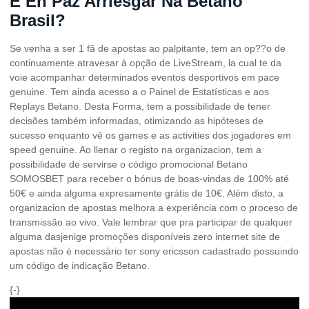
É En Paz Arriesgar Na Betano
Brasil?
Se venha a ser 1 fã de apostas ao palpitante, tem an op??o de
continuamente atravesar à opção de LiveStream, la cual te da
voie acompanhar determinados eventos desportivos em pace
genuine. Tem ainda acesso a o Painel de Estatísticas e aos
Replays Betano. Desta Forma, tem a possibilidade de tener
decisões também informadas, otimizando as hipóteses de
sucesso enquanto vê os games e as activities dos jogadores em
speed genuine. Ao llenar o registo na organizacion, tem a
possibilidade de servirse o código promocional Betano
SOMOSBET para receber o bónus de boas-vindas de 100% até
50€ e ainda alguma expresamente grátis de 10€. Além disto, a
organizacion de apostas melhora a experiência com o proceso de
transmissão ao vivo. Vale lembrar que pra participar de qualquer
alguma dasjenige promoções disponíveis zero internet site de
apostas não é necessário ter sony ericsson cadastrado possuindo
um código de indicação Betano.
{
-}