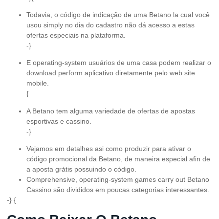
Todavia, o código de indicação de uma Betano la cual você
usou simply no dia do cadastro não dá acesso a estas
ofertas especiais na plataforma.
-}
E operating-system usuários de uma casa podem realizar o
download perform aplicativo diretamente pelo web site
mobile.
{
A Betano tem alguma variedade de ofertas de apostas
esportivas e cassino.
-}
Vejamos em detalhes asi como produzir para ativar o
código promocional da Betano, de maneira especial afin de
a aposta grátis possuindo o código.
Comprehensive, operating-system games carry out Betano
Cassino são divididos em poucas categorias interessantes.
-} {