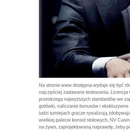
Na stronie www dostępna wydaje się być ró
najczęściej zadawane testowania. Licencja
przestrzega najwyższych standardów we zap
gotówki, naliczanie bonusów i ekskluzywne 
ludzi turniejach gracze rywalizują zdobywaj
wielkiej palecie konsol stołowych, NV Casi
na żywo, zaprojektowaną naprawdę, żeby p