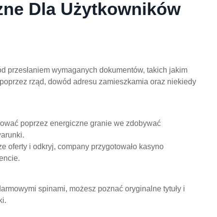
zne Dla Użytkowników
ród przesłaniem wymaganych dokumentów, takich jakim
oprzez rząd, dowód adresu zamieszkamia oraz niekiedy
sować poprzez energiczne granie we zdobywać
arunki.
e oferty i odkryj, company przygotowało kasyno
encie.
darmowymi spinami, możesz poznać oryginalne tytuły i
i.