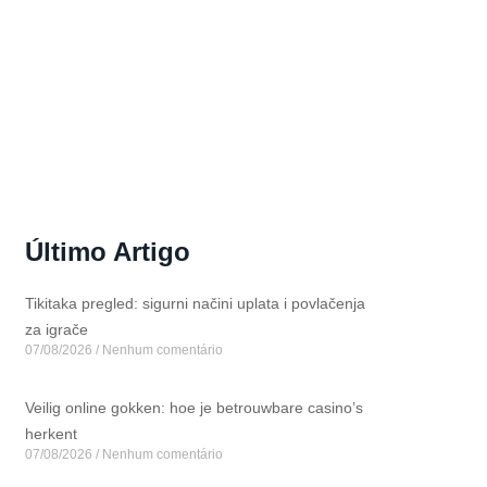
Último Artigo
Tikitaka pregled: sigurni načini uplata i povlačenja
za igrače
07/08/2026
Nenhum comentário
Veilig online gokken: hoe je betrouwbare casino’s
herkent
07/08/2026
Nenhum comentário