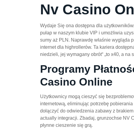
Nv Саsіnо Оn
Wydaje Się ona dostępna dla użytkowników
pułap w naszym klubie VIP i umożliwia uzys
sumy aż PLN. Naprawdę właśnie wygląda p
internet dla highrollerów. Ta kariera dostę
niedzieli, jej wymagany obrót“ „to x40, a na
Programy Płatnośc
Casino Online
Użytkownicy mogą cieszyć się bezproblem
internetową, eliminując potrzebę pobierania
dołączyć do odwiedzenia zabawy z brakiem p
actually integracji. Zbadaj, grunzochse N
płynne cieszenie się grą.