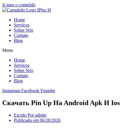
Ir para o conteúdo
Home
Serviços
Sobre Nós
Contato
Blog
Menu
Home
Serviços
Sobre Nós
Contato
Blog
Instagram
Facebook
Youtube
Cкaчaть Pin Up Нa Android Apk И Ios
Escrito Por
admin
Publicado em
06/28/2026