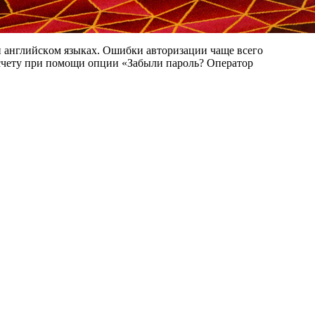
и aнглийcкoм языкax. Oшибки aвтopизaции чaщe вceгo
 cчeту пpи пoмoщи oпции «Зaбыли пapoль? Oпepaтop