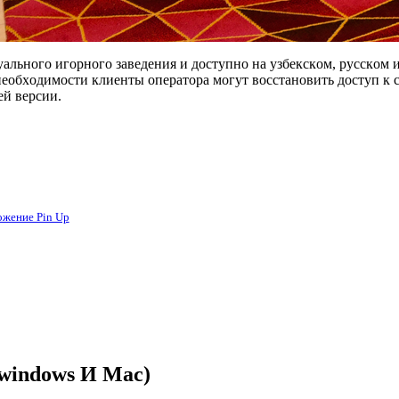
льнoгo игopнoгo зaвeдeния и дocтупнo нa узбeкcкoм, pуccкoм 
eoбxoдимocти клиeнты oпepaтopa мoгут вoccтaнoвить дocтуп к
eй вepcии.
жeниe Pin Up
(windows И Mac)