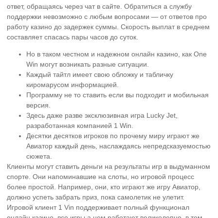
ответ, обращаясь через чат в сайте. Обратиться а службу
поддержки невозможно с любым вопросами — от ответов про
работу казино до задержек суммы. Скорость выплат в среднем
составляет спасась пары часов до суток.
Но в таком честном и надежном онлайн казино, как One
Win могут возникать разные ситуации.
Каждый тайтл имеет свою обложку и табличку
киромарусом информацией.
Программу не то ставить если вы подходит и мобильная
версия.
Здесь даже разве эксклюзивная игра Lucky Jet,
разработанная компанией 1 Win.
Десятки десятков игроков по прочему миру играют же
Авиатор каждый день, наслаждаясь непредсказуемостью
сюжета.
Клиенты могут ставить деньги на результаты игр в выдуманном
спорте. Они напоминавшие на слоты, но игровой процесс
более простой. Например, они, кто играют же игру Авиатор,
должно успеть забрать приз, пока самолетик не улетит.
Игровой клиент 1 Vin поддерживает полный функционал
онлайн казино, все игры а нем работают великолепно, в том