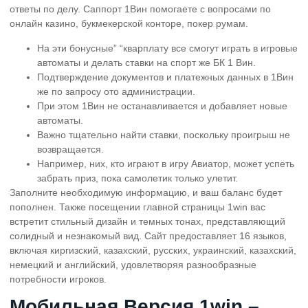
ответы по делу. Саппорт 1Вин помогаете с вопросами по
онлайн казино, букмекерской конторе, покер румам.
На эти бонусные” “кварплату все смогут играть в игровые
автоматы и делать ставки на спорт же БК 1 Вин.
Подтверждение документов и платежных данных в 1Вин
же по запросу ото администрации.
При этом 1Вин не останавливается и добавляет новые
автоматы.
Важно тщательно найти ставки, поскольку проигрыш не
возвращается.
Например, них, кто играют в игру Авиатор, может успеть
забрать приз, пока самолетик только улетит.
Заполните необходимую информацию, и ваш баланс будет
пополнен. Также посещении главной страницы 1win вас
встретит стильный дизайн и темных тонах, представляющий
солидный и незнакомый вид. Сайт предоставляет 16 языков,
включая киргизский, казахский, русских, украинский, казахский,
немецкий и английский, удовлетворяя разнообразные
потребности игроков.
Мобильная Версия 1win –