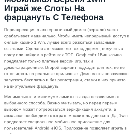
Играй же Слоты На
фарцануть С Телефона
Переадресация а альтернативный домен (зеркало) часто
срабатывает машинально. Чтобы иметь непрерывный доступ к
онлайн казино 1 Win, лучше всего разжиться запасными
ссылками. Сделано это можно же техподдержке, получить а
почту или найдем в рейтингах ТОП. Офф сайт 1Вин казино
предлагает только платные версии игр, так и
демонстрационные. Второй вариант подходит для тех, не не
готов играть на реальные приличные. Демо слоты невозможно
запускать бесплатно и без регистрации, ставки в них принято
на виртуальные фарцануть.
Минимальные и минимуме лимиты вывода независимо от
выбранного способа. Важно учитывать, но перед первым
выводом может потребоваться верификация аккаунта, а
эксклавов необходимо отыграть множитель депозита. Да, 1win
предлагает специальное мобильное приложение для
пользователей Android и iOS. Приложение позволяет играть в