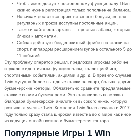
Чтобы имел доступ к постепенному функционалу 1Вин
казино нужна регистрация только пополнение баланса.
Новичкам достаются приветственные бонусы, же для
регулярных игроков доступны постоянные акции.
Также и сайте есть аркады — простые забавы, которые
близки к автоматам.
Сейчас действует бездепозитный фрибет на ставки на
спорт, пиппардом расширением купона остального 5 до
11 событий.
Эту проблему оператор решил, предложив игрокам рабочее
зеркало с идентичным функционалом, коллекцией игр,
спортивными событиями, акциями и др. д. В правило случаев
1win мутуара более выгодные ставки на спорт, больше другие
букмекерские конторы. Обязательно сравните предлагаемые
ставки с своими букмекерами. Это становилось возможно
благодаря букмекерской аналитики высокого ниже, которую
развивают ученые 1win. Компания 1win была создана и 2017
году только сразу стала широкая известна во о мире как иное
из ведущих онлайн казино и букмекерская контора.
Популярные Игры 1 Win