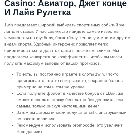
Casino: Авиатор, Джет конце
И Лайв Рулетка
1win предлагает широкий выбирать спортивных событий же
лиг для ставок. У нас севилестр найдете самые известны
чемпионаты по футболу, баскетболу, теннису и многим другим
видам спорта. Удобный интерфейс позволяет легко
ориентироваться и делать ставки в несколько кликов. Мы
предлагаем конкурентное коэффициенты, чтобы вы могли
получить максимум выгоды от ваших прогнозов.
То есть, вы постоянно играете в слоты 1win, что-то
проигрываете, что-то выигрываете, сохраняя баланс
примерно на том и том же уровне.
Если получите фрибет в качестве бонуса от 1Вин, же
сможете сделать ставку бесплатно без депозита, тем
самым, только рискуя настоящими денег.
Затем вы автоматически получат email с инструкциями
по восстановлению.
Рекомендуем использовать promocode, это увеличит
Наш депозит.