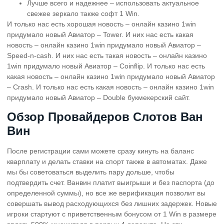
Лучше всего и надежнее – использовать актуальное
свежее зеркало также софт 1 Win.
И только нас есть хорошая новость – онлайн казино 1win
придумало новый Авиатор – Tower. И них нас есть какая
новость – онлайн казино 1win придумало новый Авиатор –
Speed-n-cash. И них нас есть такая новость – онлайн казино
1win придумало новый Авиатор – Coinflip. И только нас есть
какая новость – онлайн казино 1win придумало новый Авиатор
– Crash. И только нас есть какая новость – онлайн казино 1win
придумало новый Авиатор – Double
букмекерский сайт
.
Обзор Провайдеров Слотов Ван
Вин
После регистрации сами можете сразу кинуть на баланс
кварплату и делать ставки на спорт также в автоматах. Даже
мы бы советоваться выделить пару дольше, чтобы
подтвердить счет. Ванвин платит выигрыши и без паспорта (до
определенной суммы), но все же верификация позволит вы
совершать вывод расходующихся без лишних задержек. Новые
игроки стартуют с приветственным бонусом от 1 Win в размере