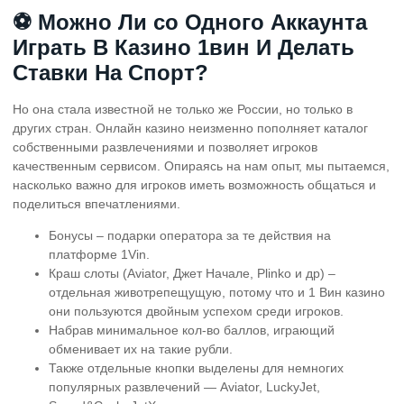
⚽ Можно Ли со Одного Аккаунта
Играть В Казино 1вин И Делать
Ставки На Спорт?
Но она стала известной не только же России, но только в
других стран. Онлайн казино неизменно пополняет каталог
собственными развлечениями и позволяет игроков
качественным сервисом. Опираясь на нам опыт, мы пытаемся,
насколько важно для игроков иметь возможность общаться и
поделиться впечатлениями.
Бонусы – подарки оператора за те действия на
платформе 1Vin.
Краш слоты (Aviator, Джет Начале, Plinko и др) –
отдельная животрепещущую, потому что и 1 Вин казино
они пользуются двойным успехом среди игроков.
Набрав минимальное кол-во баллов, играющий
обменивает их на такие рубли.
Также отдельные кнопки выделены для немногих
популярных развлечений — Aviator, LuckyJet,