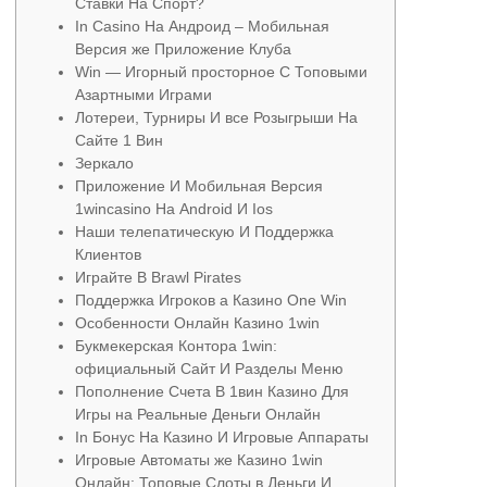
Ставки На Спорт?
In Casino На Андроид – Мобильная
Версия же Приложение Клуба
Win — Игорный просторное С Топовыми
Азартными Играми
Лотереи, Турниры И все Розыгрыши На
Сайте 1 Вин
Зеркало
Приложение И Мобильная Версия
1wincasino На Android И Ios
Наши телепатическую И Поддержка
Клиентов
Играйте В Brawl Pirates
Поддержка Игроков а Казино One Win
Особенности Онлайн Казино 1win
Букмекерская Контора 1win:
официальный Сайт И Разделы Меню
Пополнение Счета В 1вин Казино Для
Игры на Реальные Деньги Онлайн
In Бонус На Казино И Игровые Аппараты
Игровые Автоматы же Казино 1win
Онлайн: Топовые Слоты в Деньги И