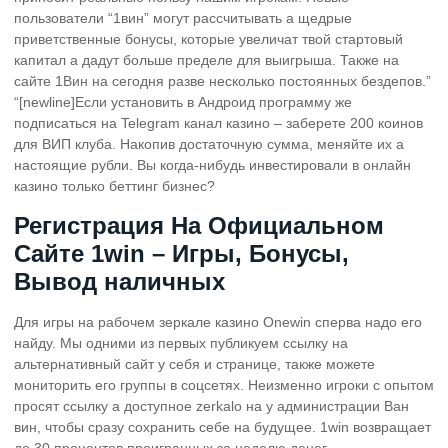
пользователи “1вин” могут рассчитывать а щедрые
приветственные бонусы, которые увеличат твой стартовый
капитал а дадут больше пределе для выигрыша. Также на
сайте 1Вин на сегодня разве несколько постоянных бездепов.”
“[newline]Если установить в Андроид программу же
подписаться на Telegram канал казино – заберете 200 коинов
для ВИП клуба. Накопив достаточную сумма, меняйте их а
настоящие рубли. Вы когда-нибудь инвестировали в онлайн
казино только беттинг бизнес?
Регистрация На Официальном
Сайте 1win – Игры, Бонусы,
Вывод наличных
Для игры на рабочем зеркале казино Onewin сперва надо его
найду. Мы одними из первых публикуем ссылку на
альтернативный сайт у себя и странице, также можете
мониторить его группы в соцсетях. Неизменно игроки с опытом
просят ссылку а доступное zerkalo на у администрации Ван
вин, чтобы сразу сохранить себе на будущее. 1win возвращает
до 30 процентов проигранных за неделю денег.