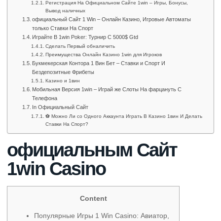
Регистрация На Официальном Сайте 1win – Игры, Бонусы,
Вывод наличных
официальный Сайт 1 Win – Онлайн Казино, Игровые Автоматы
только Ставки На Спорт
Играйте В 1win Poker: Турнир С 5000$ Gtd
Сделать Первый обналичить
Преимущества Онлайн Казино 1win для Игроков
Букмекерская Контора 1 Вин Бет – Cтавки и Спорт И
Бездепозитные Фрибеты
Казино и 1вин
Мобильная Версия 1win – Играй же Слоты На фарцануть С
Телефона
In Официальный Сайт
⚽ Можно Ли со Одного Аккаунта Играть В Казино 1вин И Делать
Ставки На Спорт?
официальным Сайт
1win Casino
Content
Популярные Игры 1 Win Casino: Авиатор,