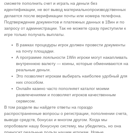
сможете пополнить счет и играть на деньги без
идентификации, не вот вывод материальнопроизводственных
делается после верификации почты или номера телефона.
Подтверждение документов и платежных данных в 1Вин и по
запросу от администрации. Так не можете сразу приступили к
игре только получать выплаты.
В рамках процедуры игрок должен провести документы
на почту площадки.
А программе лояльности 1Win игроки могут накапливать
внутреннюю валюту — коины, которые обмениваются на
реальные деньги.
Это позволяет игрокам выбирать наиболее удобный для
них способом.
Онлайн казино часто пополняет каталог моими
развлечениями и позволяет игроков качественным
сервисом.
В том разделе вы найдете ответы на гораздо
распространенные вопросы о регистрации, пополнении счета,
выводе средств, бонусах и многом другом. Когда мы
опробовали нашу бонусную систему, мы убедились, но она
приносит реальные пользу нашим игрокам. Новые