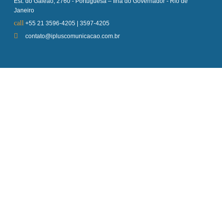
Est. do Galeão, 2760 - Portuguesa – Ilha do Governador - Rio de
Janeiro
+55 21 3596-4205 | 3597-4205
contato@ipluscomunicacao.com.br
Empresa
Sobre nós
Serviços
Contato
Suporte
Localização
Blog
Redes Sociais