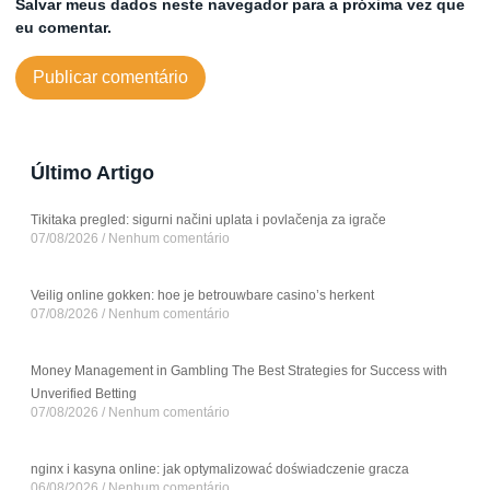
Salvar meus dados neste navegador para a próxima vez que
eu comentar.
Último Artigo
Tikitaka pregled: sigurni načini uplata i povlačenja za igrače
07/08/2026
Nenhum comentário
Veilig online gokken: hoe je betrouwbare casino’s herkent
07/08/2026
Nenhum comentário
Money Management in Gambling The Best Strategies for Success with
Unverified Betting
07/08/2026
Nenhum comentário
nginx i kasyna online: jak optymalizować doświadczenie gracza
06/08/2026
Nenhum comentário