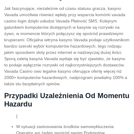
Jak fascynujące, niezależnie od czasu statusu gracza, kasyno
Vavada umożliwia również wpłaty przy wsparcia komórki
vavada
casino login
dzięki usłudze Vavada Płatność SMS. Kolejnym
gatunkiem komputerów dostępnych w kasynie są rozrywki na
żywo, w momencie których połączysz się spośród prawdziwymi
krupierami. Oficjalna witryna kasyno Vavada podaje użytkownikom
bardzo szeroki wybór komputerów hazardowych, tego rodzaju
jakim sposobem sloty przez internet w nadzwyczaj dużej ilości.
Sporą zaletą kasyna Vavada wydaje się być zjawisko, że kasyno
to podaje wyłącznie rozrywki od najkorzystniejszych dostawców.
Vavada Casino owo legalne kasyno oferujące ofertę więcej niż
2000+ komputerów hazardowych, nadprogram powitalny 100% a
także stu bezpłatnych spinów.
Przypadki Uzależnienia Od Momentu
Hazardu
{
W sytuacji zastosowania środków samowykluczenia
Operator ani żaden spośród swoim Podmiotów