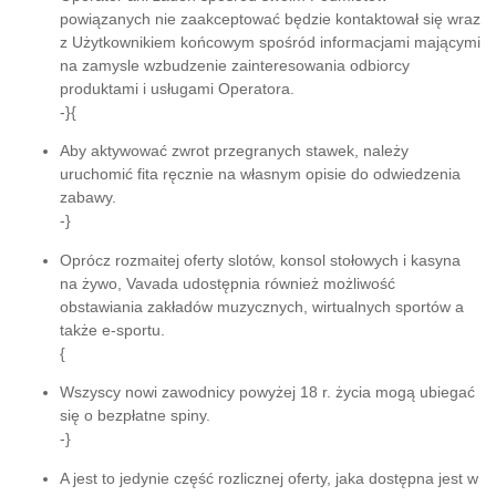
powiązanych nie zaakceptować będzie kontaktował się wraz
z Użytkownikiem końcowym spośród informacjami mającymi
na zamysle wzbudzenie zainteresowania odbiorcy
produktami i usługami Operatora.
-}{
Aby aktywować zwrot przegranych stawek, należy
uruchomić fita ręcznie na własnym opisie do odwiedzenia
zabawy.
-}
Oprócz rozmaitej oferty slotów, konsol stołowych i kasyna
na żywo, Vavada udostępnia również możliwość
obstawiania zakładów muzycznych, wirtualnych sportów a
także e-sportu.
{
Wszyscy nowi zawodnicy powyżej 18 r. życia mogą ubiegać
się o bezpłatne spiny.
-}
A jest to jedynie część rozlicznej oferty, jaka dostępna jest w