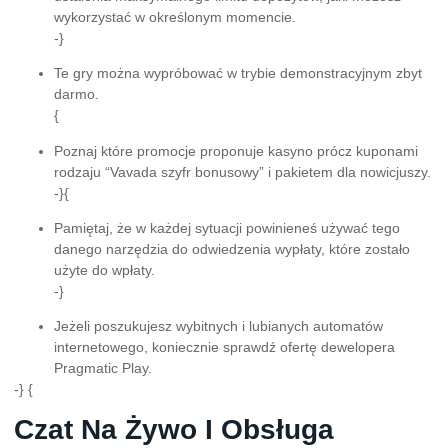
wykorzystać w określonym momencie.
-}
Te gry można wypróbować w trybie demonstracyjnym zbyt
darmo.
{
Poznaj które promocje proponuje kasyno prócz kuponami
rodzaju “Vavada szyfr bonusowy” i pakietem dla nowicjuszy.
-}{
Pamiętaj, że w każdej sytuacji powinieneś używać tego
danego narzędzia do odwiedzenia wypłaty, które zostało
użyte do wpłaty.
-}
Jeżeli poszukujesz wybitnych i lubianych automatów
internetowego, koniecznie sprawdź ofertę dewelopera
Pragmatic Play.
-} {
Czat Na Żywo I Obsługa