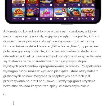
Automaty do konsol jest to proste zabawy hazardowe, w które
może rozpocząć grę każdy, wyjąwszy względu na jest to, które to
doświadczenie posiada i jaki wydaje się swoim budżet na grę.
Dodano także szybkie klawisze „Hit” a także „New”, by przejrzeć
polecane gry kasynowe i te, które zostały niedawno dodane do
odwiedzenia kolekcji. Każde rozrywki dostępne w kasynie Vavada
są dostarczane za pośrednictwem w najwyższym stopniu
wybitnych producentów oprogramowania w branży. Po spełnieniu
wymagań ruchu możesz wypłacić pieniądze, które otrzymałeś z
gratisowych spinów. Wygrana w bezpłatnych obrotach jest
przekazywana na profil bonusowe. 1-wszy typ-gracz uzyskuje
bezpłatne Vavada kasyno free spiny w określonym slocie.
{
{