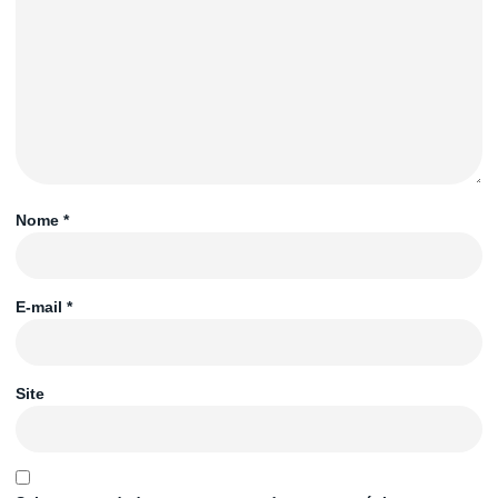
Nome
*
E-mail
*
Site