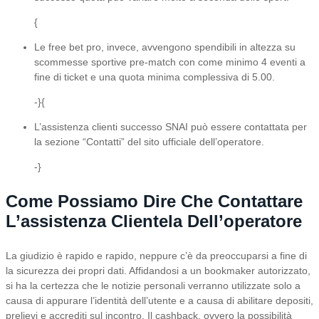
{
Le free bet pro, invece, avvengono spendibili in altezza su
scommesse sportive pre-match con come minimo 4 eventi a
fine di ticket e una quota minima complessiva di 5.00.
-}{
L’assistenza clienti successo SNAI può essere contattata per
la sezione “Contatti” del sito ufficiale dell’operatore.
-}
Come Possiamo Dire Che Contattare
L’assistenza Clientela Dell’operatore
La giudizio è rapido e rapido, neppure c’è da preoccuparsi a fine di
la sicurezza dei propri dati. Affidandosi a un bookmaker autorizzato,
si ha la certezza che le notizie personali verranno utilizzate solo a
causa di appurare l’identità dell’utente e a causa di abilitare depositi,
prelievi e accrediti sul incontro. Il cashback, ovvero la possibilità