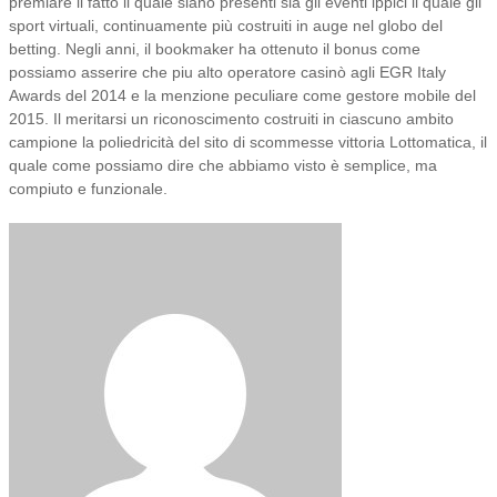
premiare il fatto il quale siano presenti sia gli eventi ippici il quale gli
sport virtuali, continuamente più costruiti in auge nel globo del
betting. Negli anni, il bookmaker ha ottenuto il bonus come
possiamo asserire che piu alto operatore casinò agli EGR Italy
Awards del 2014 e la menzione peculiare come gestore mobile del
2015. Il meritarsi un riconoscimento costruiti in ciascuno ambito
campione la poliedricità del sito di scommesse vittoria Lottomatica, il
quale come possiamo dire che abbiamo visto è semplice, ma
compiuto e funzionale.