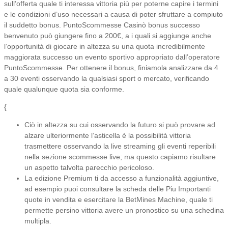
sull’offerta quale ti interessa vittoria più per poterne capire i termini
e le condizioni d’uso necessari a causa di poter sfruttare a compiuto
il suddetto bonus. PuntoScommesse Casinò bonus successo
benvenuto può giungere fino a 200€, a i quali si aggiunge anche
l’opportunità di giocare in altezza su una quota incredibilmente
maggiorata successo un evento sportivo appropriato dall’operatore
PuntoScommesse. Per ottenere il bonus, finiamola analizzare da 4
a 30 eventi osservando la qualsiasi sport o mercato, verificando
quale qualunque quota sia conforme.
{
Ciò in altezza su cui osservando la futuro si può provare ad
alzare ulteriormente l’asticella è la possibilità vittoria
trasmettere osservando la live streaming gli eventi reperibili
nella sezione scommesse live; ma questo capiamo risultare
un aspetto talvolta parecchio pericoloso.
La edizione Premium ti da accesso a funzionalità aggiuntive,
ad esempio puoi consultare la scheda delle Piu Importanti
quote in vendita e esercitare la BetMines Machine, quale ti
permette persino vittoria avere un pronostico su una schedina
multipla.