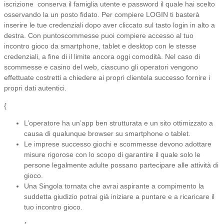
iscrizione conserva il famiglia utente e password il quale hai scelto
osservando la un posto fidato. Per compiere LOGIN ti basterà
inserire le tue credenziali dopo aver cliccato sul tasto login in alto a
destra. Con puntoscommesse puoi compiere accesso al tuo
incontro gioco da smartphone, tablet e desktop con le stesse
credenziali, a fine di il limite ancora oggi comodità. Nel caso di
scommesse e casino del web, ciascuno gli operatori vengono
effettuate costretti a chiedere ai propri clientela successo fornire i
propri dati autentici.
{
L’operatore ha un’app ben strutturata e un sito ottimizzato a
causa di qualunque browser su smartphone o tablet.
Le imprese successo giochi e scommesse devono adottare
misure rigorose con lo scopo di garantire il quale solo le
persone legalmente adulte possano partecipare alle attività di
gioco.
Una Singola tornata che avrai aspirante a compimento la
suddetta giudizio potrai già iniziare a puntare e a ricaricare il
tuo incontro gioco.