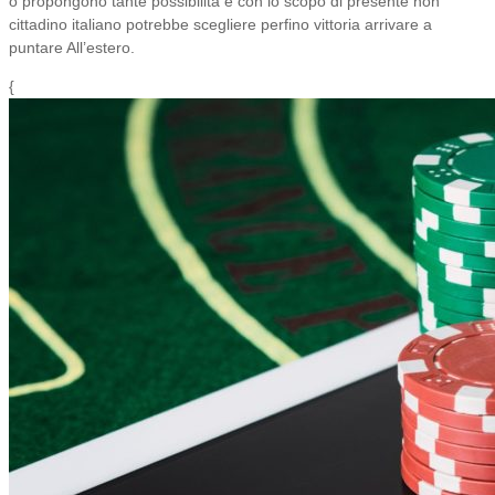
o propongono tante possibilità e con lo scopo di presente non
cittadino italiano potrebbe scegliere perfino vittoria arrivare a
puntare All’estero.
{