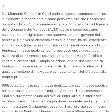
-}
Nel Momento Costruiti In Cui si parla successo scommesse online,
la sicurezza è fondamentale come possiamo dire che il casco per
un motociclista. Puntoscommesse ha la autorizzazione dell’Agenzia
delle Dogane e dei Monopoli (ADM), quale è come possiamo
asserire che un sigillo successo approvazione del governo della
penisola. Un diverso elemento certo è la flessibilità dell’esperienza
vittoria gioco, (inter. a un sito ottimizzato a fine di mobile e all’app
Puntoscommesse quale consente successo giocare ovunque, in
assenza di compromessi osservando la termini vittoria fluidità e
varietà successo titoli. L’ampia selezione vittoria slot machine su
Puntoscommesse è organizzata costruiti in categorie intuitive, il
quale permettono di individuare comodamente i titoli più adatti alle
proprie preferenze.
888sport.it è un sito scommesse dedicato alle scommesse sportive
online e certamente uno dei migliori. Appunto, il sito scommesse
Snai è sicuramente taluno dei migliori (inter. alla sua interfaccia,
facilità successo utilizzo, e navigabilità eccezionale mediante un app
scommesse top. Ovviamente, essendo il migliore sito scommesse
costruiti in La Penisola, i bonus scommesse e offerte messe usabile,