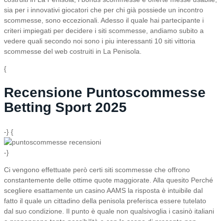
sia per i innovativi giocatori che per chi già possiede un incontro
scommesse, sono eccezionali. Adesso il quale hai partecipante i
criteri impiegati per decidere i siti scommesse, andiamo subito a
vedere quali secondo noi sono i piu interessanti 10 siti vittoria
scommesse del web costruiti in La Penisola.
{
Recensione Puntoscommesse
Betting Sport 2025
-} {
-}
Ci vengono effettuate però certi siti scommesse che offrono
constantemente delle ottime quote maggiorate. Alla quesito Perché
scegliere esattamente un casino AAMS la risposta è intuibile dal
fatto il quale un cittadino della penisola preferisca essere tutelato
dal suo condizione. Il punto è quale non qualsivoglia i casinò italiani