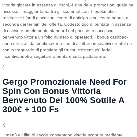
vittoria giocare in assenza di rischi, è una delle promozioni quale ha
riscosso il maggior fama fra gli scommettitori. Il bookmaker
restituisce i fondi giocati sul conto di anticipo o sul conto bonus, a
seconda dei termini dell’offerta. Codesto tipo di puntata in assenza
di rischio è un elemento standard del pacchetto successo
benvenuto vittoria un folto numero di operatori. I bonus cashback
sono utilizzati dai bookmaker a fine di allettare innovativi clientela e
con lo traguardo di premiare gli fruitori esistenti più fedeli,
incentivandoli a seguitare a puntare sulla piattaforma.
{
Gergo Promozionale Need For
Spin Con Bonus Vittoria
Benvenuto Del 100% Sottile A
300€ + 100 Fs
-}
Il menù e i filtri di caccia consentono vittoria scoprire mediante