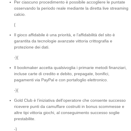
Per ciascuno procedimento è possibile accogliere le puntate
osservando la periodo reale mediante la diretta live streaming
calcio.
{
Il gioco affidabile è una priorità, e l’affidabilità del sito è
garantita da tecnologie avanzate vittoria crittografia e
protezione dei dati.
-}{
Il bookmaker accetta qualsivoglia i primarie metodi finanziari,
incluse carte di credito e debito, prepagate, bonifici,
pagamenti via PayPal e con portafoglio elettronico.
-}{
Gold Club è l’iniziativa dell’operatore che consente successo
ricevere punti da camuffare costruiti in bonus scommesse e
altre tipi vittoria giochi, al conseguimento successo soglie
prestabilite.
-}