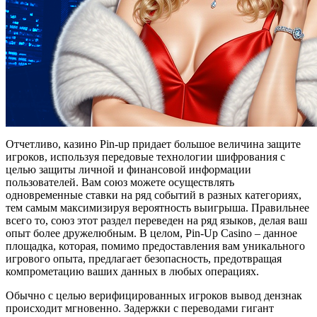
Отчетливо, казино Pin-up придает большое величина защите
игроков, используя передовые технологии шифрования с
целью защиты личной и финансовой информации
пользователей. Вам союз можете осуществлять
одновременные ставки на ряд событий в разных категориях,
тем самым максимизируя вероятность выигрыша. Правильнее
всего то, союз этот раздел переведен на ряд языков, делая ваш
опыт более дружелюбным. В целом, Pin-Up Casino – данное
площадка, которая, помимо предоставления вам уникального
игрового опыта, предлагает безопасность, предотвращая
компрометацию ваших данных в любых операциях.
Обычно с целью верифицированных игроков вывод дензнак
происходит мгновенно. Задержки с переводами гигант