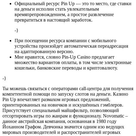
Официальный ресурс Pin Up — это то место, где ставки
на деньги исполин стать увлекательным
времяпрепровождением, а простое развлечение
превратиться в настоящий заработок.
-}
При посещении ресурса компании с мобильного
устройства произойдет автоматическая переадресация
на адаптированную версию.
Мне нравится, словно Pin-Up Casino предлагает
множество вариантов оплаты, в том числе электронные
кошельки, банковские переводы и криптовалюту.
-}
Ты можешь связаться с операторами call-центра для получения
компетентной помощи по запуску слотов на деньги. Казино
Pin Up впечатляет размахом игровых предложений,
ориентированных на новичков и искушённых гэмблеров.
Присутствует специальный майшфильтр, позволяющий
отсортировать игры по жанрам и функционалу. Novomatic –
данное австрийская компания, основанная в 1980 году
Йоханном Графом. Девчонка значится одним изо ведущих
мировых производителей и распространителей игровых