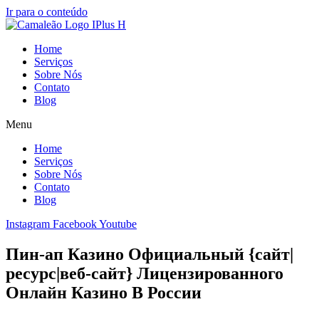
Ir para o conteúdo
Home
Serviços
Sobre Nós
Contato
Blog
Menu
Home
Serviços
Sobre Nós
Contato
Blog
Instagram
Facebook
Youtube
Пин-ап Казино Официальный {сайт|
ресурс|веб-сайт} Лицензированного
Онлайн Казино В России