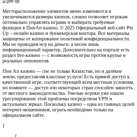
Месторасположение элементов меню изменяются и
увеличиваются размеры кнопок, словно позволяет игрокам
оптимально управлять играми и выбирать требуемые
функции в ПинАп казино. © 2025 Официальный веб-сайт Pin
Up – онлайн казино и букмекерская контора. Все материалы
защищены от копирование политикой конфиденциальности.
Мы не проводим игр на деньги, а несем лишь
информационный характер. Дополнительно на портале есть
раздел live-казино — с возможность игры против крупье и
реальных оппонентов.
Пин Ап казино — сие не только Казахстан, но и далёкие
земли, предоставляя классные услуги! Есть прямой доступ к
качественной игре, соответствующей всем местным условиям,
но помните — доступ изо некоторых стран способен зависеть
от местного законодательства. Умелые игроки уже нашли
урегулирование этой проблемы посредством VPN и
актуальных зеркал. Поскольку казино – одна из главных целей
интернет-мошенников, играть необходимо только на
официальном сайте.
{
{