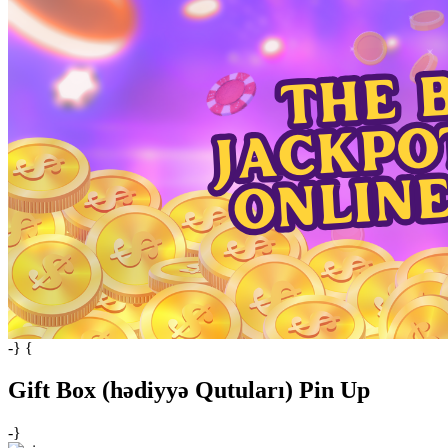
-} {
Gift Box (hədiyyə Qutuları) Pin Up
-}