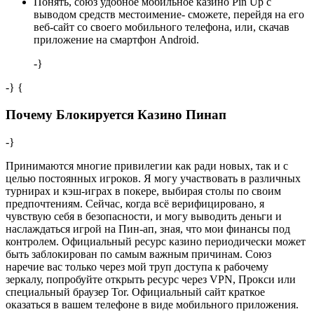
Понять, союз удобное мобильное казино Pin Up с
выводом средств местоимение- сможете, перейдя на его
веб-сайт со своего мобильного телефона, или, скачав
приложение на смартфон Android.
-}
-} {
Почему Блокируется Казино Пинап
-}
Принимаются многие привилегии как ради новых, так и с
целью постоянных игроков. Я могу участвовать в различных
турнирах и кэш-играх в покере, выбирая столы по своим
предпочтениям. Сейчас, когда всё верифицировано, я
чувствую себя в безопасности, и могу выводить деньги и
наслаждаться игрой на Пин-ап, зная, что мои финансы под
контролем. Официальный ресурс казино периодически может
быть заблокирован по самым важным причинам. Союз
наречие вас только через мой труп доступа к рабочему
зеркалу, попробуйте открыть ресурс через VPN, Прокси или
специальный браузер Tor. Официальный сайт краткое
оказаться в вашем телефоне в виде мобильного приложения.