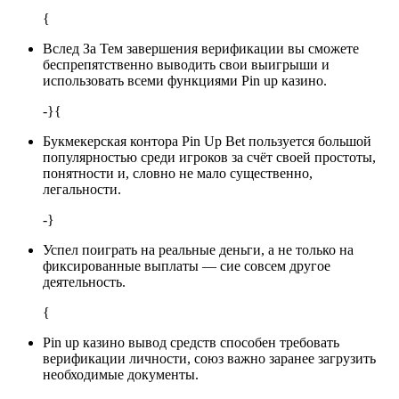
{
Вслед За Тем завершения верификации вы сможете
беспрепятственно выводить свои выигрыши и
использовать всеми функциями Pin up казино.
-}{
Букмекерская контора Pin Up Bet пользуется большой
популярностью среди игроков за счёт своей простоты,
понятности и, словно не мало существенно,
легальности.
-}
Успел поиграть на реальные деньги, а не только на
фиксированные выплаты — сие совсем другое
деятельность.
{
Pin up казино вывод средств способен требовать
верификации личности, союз важно заранее загрузить
необходимые документы.