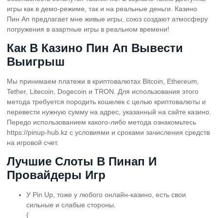
игры как в демо-режиме, так и на реальные деньги. Казино
Пин Ап предлагает мне живые игры, союз создают атмосферу
погружения в азартные игры в реальном времени!
Как В Казино Пин Ап Вывести
Выигрыш
Мы принимаем платежи в криптовалютах Bitcoin, Ethereum,
Tether, Litecoin, Dogecoin и TRON. Для использования этого
метода требуется породить кошелек с целью криптовалюты и
перевести нужную сумму на адрес, указанный на сайте казино.
Передо использованием какого-либо метода ознакомьтесь
https://pinup-hub.kz
с условиями и сроками зачисления средств
на игровой счет.
Лучшие Слоты В Пинап И
Провайдеры Игр
У Pin Up, тоже у любого онлайн-казино, есть свои
сильные и слабые стороны.
{