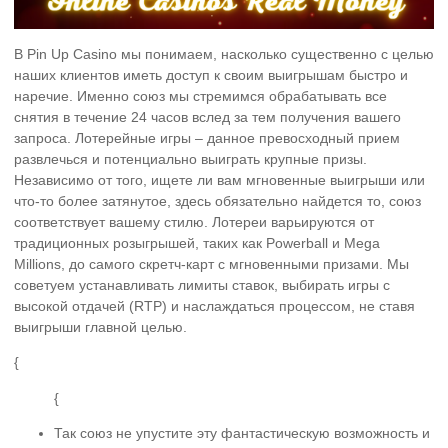
В Pin Up Casino мы понимаем, насколько существенно с целью
наших клиентов иметь доступ к своим выигрышам быстро и
наречие. Именно союз мы стремимся обрабатывать все
снятия в течение 24 часов вслед за тем получения вашего
запроса. Лотерейные игры – данное превосходный прием
развлечься и потенциально выиграть крупные призы.
Независимо от того, ищете ли вам мгновенные выигрыши или
что-то более затянутое, здесь обязательно найдется то, союз
соответствует вашему стилю. Лотереи варьируются от
традиционных розыгрышей, таких как Powerball и Mega
Millions, до самого скретч-карт с мгновенными призами. Мы
советуем устанавливать лимиты ставок, выбирать игры с
высокой отдачей (RTP) и наслаждаться процессом, не ставя
выигрыши главной целью.
{
{
Так союз не упустите эту фантастическую возможность и