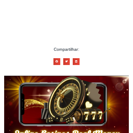
Деньги
Escrito Por
admin
Publicado em
06/29/2026
Compartilhar: