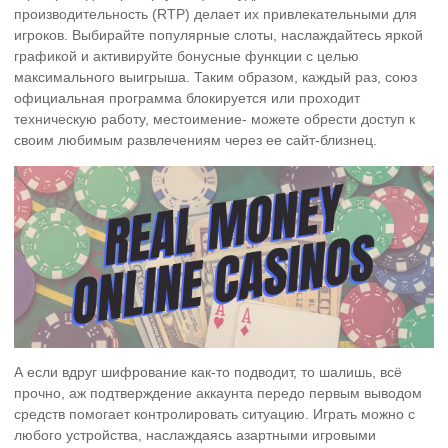
производительность (RTP) делает их привлекательными для
игроков. Выбирайте популярные слоты, наслаждайтесь яркой
графикой и активируйте бонусные функции с целью
максимального выигрыша. Таким образом, каждый раз, союз
официальная программа блокируется или проходит
техническую работу, местоимение- можете обрести доступ к
своим любимым развлечениям через ее сайт-близнец.
А если вдруг шифрование как-то подводит, то шалишь, всё
прочно, аж подтверждение аккаунта передо первым выводом
средств помогает контролировать ситуацию. Играть можно с
любого устройства, наслаждаясь азартными игровыми