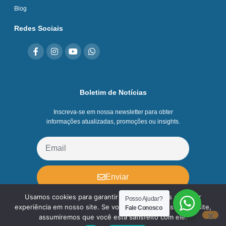
Blog
Redes Sociais
Boletim de Notícias
Inscreva-se em nossa newsletter para obter
informações atualizadas, promoções ou insights.
Enviar
Usamos cookies para garantir que oferecemos a melhor
Posso Ajudar?
experiência em nosso site. Se você continuar a usar este site,
Fale Conosco
assumiremos que você está satisfeito com ele.