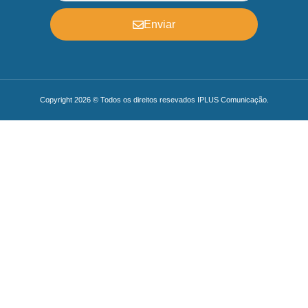
Enviar
Copyright 2026 © Todos os direitos resevados IPLUS Comunicação.