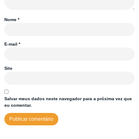
Nome
*
E-mail
*
Site
Salvar meus dados neste navegador para a próxima vez que
eu comentar.