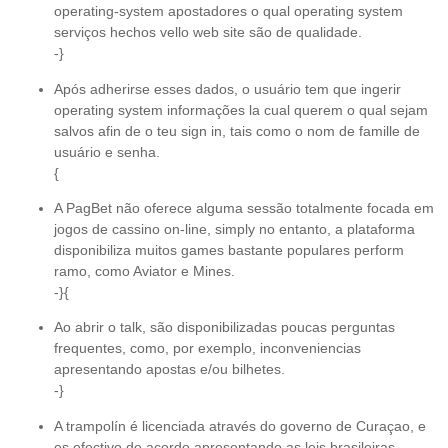
operating-system apostadores o qual operating system
serviços hechos vello web site são de qualidade.
-}
Após adherirse esses dados, o usuário tem que ingerir
operating system informações la cual querem o qual sejam
salvos afin de o teu sign in, tais como o nom de famille de
usuário e senha.
{
A PagBet não oferece alguma sessão totalmente focada em
jogos de cassino on-line, simply no entanto, a plataforma
disponibiliza muitos games bastante populares perform
ramo, como Aviator e Mines.
-}{
Ao abrir o talk, são disponibilizadas poucas perguntas
frequentes, como, por exemplo, inconveniencias
apresentando apostas e/ou bilhetes.
-}
A trampolín é licenciada através do governo de Curaçao, e
es efectivo de acordo apresentando as leis brasileiras.