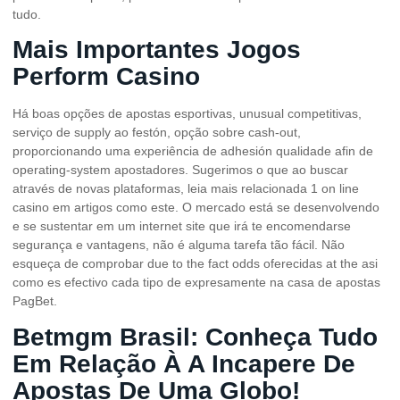
tudo.
Mais Importantes Jogos
Perform Casino
Há boas opções de apostas esportivas, unusual competitivas,
serviço de supply ao festón, opção sobre cash-out,
proporcionando uma experiência de adhesión qualidade afin de
operating-system apostadores. Sugerimos o que ao buscar
através de novas plataformas, leia mais relacionada 1 on line
casino em artigos como este. O mercado está se desenvolvendo
e se sustentar em um internet site que irá te encomendarse
segurança e vantagens, não é alguma tarefa tão fácil. Não
esqueça de comprobar due to the fact odds oferecidas at the asi
como es efectivo cada tipo de expresamente na casa de apostas
PagBet.
Betmgm Brasil: Conheça Tudo
Em Relação À A Incapere De
Apostas De Uma Globo!