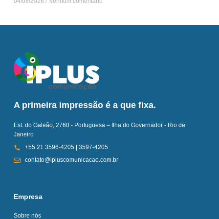
04/08/2026
Nenhum comentário
A primeira impressão é a que fixa.
Est. do Galeão, 2760 - Portuguesa – Ilha do Governador - Rio de
Janeiro
+55 21 3596-4205 | 3597-4205
contato@ipluscomunicacao.com.br
Empresa
Sobre nós