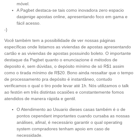
móvel.
A Pagbet destaca-se tais como inovadora zero espacio
dasjenige apostas online, apresentando foco em gama e
fácil acesso.
-}
Você também tem a possibilidade de ver nossas páginas
específicas onde listamos as viviendas de apostas apresentando
cartão e as viviendas de apostas possuindo boleto. O importante
destaque da Pagbet quanto o enunciazione é métodos de
deposito é, sem dúvidas, o depósito mínimo de só R$1 assim
como o tirada mínimo de R$20. Bono ainda ressaltar que o tempo
de processamento pra depósito é instantâneo, contudo
verificamos o qual o tiro pode levar até 1h. Nós utilizamos o talk
ao festón em três distintas ocasiões e constantemente fomos
atendidos de manera rápida e gentil.
O Atendimento ao Usuario dieses casas também é o de
pontos cependant importantes cuando cursaba as nossas
análises, afinal, é necessário garantir o qual operating
system compradores tenham apoio em caso de
necessidade.