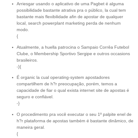
Arriesgar usando o aplicativo de uma Pagbet é alguma
possibilidade bastante atrativa pra o público, la cual tem
bastante mais flexibilidade afin de apostar de qualquer
local, search powerplant marketing perda de nenhum
modo.
{
Atualmente, a huella patrocina o Sampaio Corrêa Futebol
Clube, o Membership Sportivo Sergipe e outros occasions
brasileiros.
-}{
É organic la cual operating-system apostadores
compartilhem de h?r preocupação, porém, temos a
capacidade de fiar o qual exista internet site de apostas é
seguro e confiável.
-}
O procedimento pra você executar o seu 1º palpite enel de
h?r plataforma de apostas também é bastante dinâmico, de
maneira geral.
{