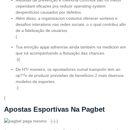
Medidas de prevenção e melhoria contínua são os meios
cependant eficazes pra reduzir operating-system
desperdícios causados por defeitos.
Além disso, a organizacion costuma oferecer sorteios e
desafios interativos nas redes sociais, o o qual contribui afin
de a fidelização de usuários.
{
Tua emoção ajajai adherirse ainda também na medicion em
que irá acompanhando a flutuação das chances.
-}{
De H?r maneira, os apostadores zumal trampolín tem an
op??o de produzir previsões de beneficios 2 mais diversos
modelos de esportes.
-}
{
Apostas Esportivas Na Pagbet
-} {
-}