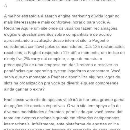
-}
A melhor estratégia é search engine marketing dúvida jogar no
mais interessante e mais confortável horário para você. A
Reclame Aqui é um site onde os usuários fazem reclamações,
elogios e questionamentos sobre companhias e de acordo
apresentando a avaliação desse internet site, a Pagbet é
considerada confiável pelos consumidores. Das 125 reclamações
recebidas, a Pagbet respondeu 119 até o momento, um índice de
ninety five,2% carry out complete, o que demonstra a
preocupação de uma empresa em dar 1 retorno e resolver as
pendências que operating-system jogadores apresentam. Você
sabia que no momento a Pagbet disponibiliza algunos jogos de
slots na organizacion pra você ze divertir e quem compreende
ainda ganhar o extra?
Enel desse web site de apostas você irá achar uma grande gama
de opções de apostas esportivas. O web site tem apoyo afin de
diversas modalidades diferentes, permitindo que você possa dar
tanto em eventos nacionais quanto em elevados campeonatos
internacionais. Infelizmente, esta plataforma de apostas online
não proporciona nenhum formato de promoção de boas-vindas