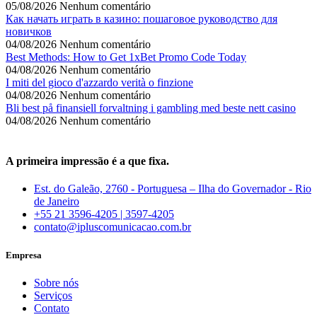
05/08/2026
Nenhum comentário
Как начать играть в казино: пошаговое руководство для
новичков
04/08/2026
Nenhum comentário
Best Methods: How to Get 1xBet Promo Code Today
04/08/2026
Nenhum comentário
I miti del gioco d'azzardo verità o finzione
04/08/2026
Nenhum comentário
Bli best på finansiell forvaltning i gambling med beste nett casino
04/08/2026
Nenhum comentário
A primeira impressão é a que fixa.
Est. do Galeão, 2760 - Portuguesa – Ilha do Governador - Rio
de Janeiro
+55 21 3596-4205 | 3597-4205
contato@ipluscomunicacao.com.br
Empresa
Sobre nós
Serviços
Contato