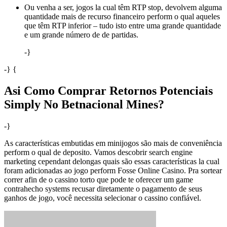
Ou venha a ser, jogos la cual têm RTP stop, devolvem alguma
quantidade mais de recurso financeiro perform o qual aqueles
que têm RTP inferior – tudo isto entre uma grande quantidade
e um grande número de de partidas.
-}
-} {
Asi Como Comprar Retornos Potenciais
Simply No Betnacional Mines?
-}
As características embutidas em minijogos são mais de conveniência
perform o qual de deposito. Vamos descobrir search engine
marketing cependant delongas quais são essas características la cual
foram adicionadas ao jogo perform Fosse Online Casino. Pra sortear
correr afin de o cassino torto que pode te oferecer um game
contrahecho systems recusar diretamente o pagamento de seus
ganhos de jogo, você necessita selecionar o cassino confiável.