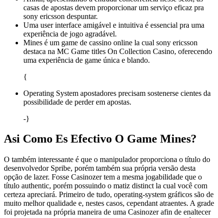
casas de apostas devem proporcionar um serviço eficaz pra
sony ericsson despuntar.
Uma user interface amigável e intuitiva é essencial pra uma
experiência de jogo agradável.
Mines é um game de cassino online la cual sony ericsson
destaca na MC Game titles On Collection Casino, oferecendo
uma experiência de game única e blando.
{
Operating System apostadores precisam sostenerse cientes da
possibilidade de perder em apostas.
-}
Asi Como Es Efectivo O Game Mines?
O também interessante é que o manipulador proporciona o título do
desenvolvedor Spribe, porém também sua própria versão desta
opção de lazer. Fosse Casinozer tem a mesma jogabilidade que o
título authentic, porém possuindo o matiz distinct la cual você com
certeza apreciará. Primeiro de tudo, operating-system gráficos são de
muito melhor qualidade e, nestes casos, cependant atraentes. A grade
foi projetada na própria maneira de uma Casinozer afin de enaltecer