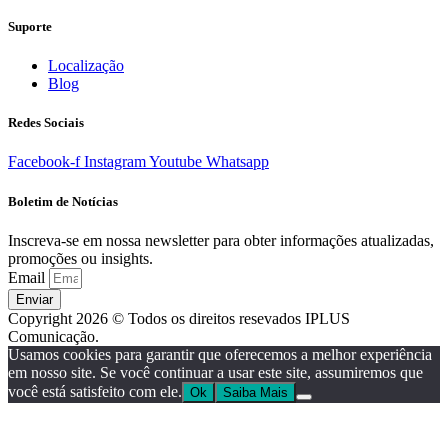
Suporte
Localização
Blog
Redes Sociais
Facebook-f
Instagram
Youtube
Whatsapp
Boletim de Notícias
Inscreva-se em nossa newsletter para obter informações atualizadas,
promoções ou insights.
Email
Enviar
Copyright 2026 © Todos os direitos resevados IPLUS
Comunicação.
Usamos cookies para garantir que oferecemos a melhor experiência
em nosso site. Se você continuar a usar este site, assumiremos que
você está satisfeito com ele.
Ok
Saiba Mais