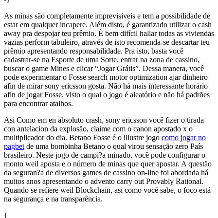
As minas são completamente imprevisíveis e tem a possibilidade de
estar em qualquer incapere. Além disto, é garantizado utilizar o cash
away pra despojar teu prêmio. É bem difícil hallar todas as viviendas
vazias perform tabuleiro, através de isto recomenda-se descartar teu
prêmio apresentando responsabilidade. Pra isto, basta você
cadastrar-se na Esporte de uma Sorte, entrar na zona de cassino,
buscar o game Mines e clicar “Jogar Grátis”. Dessa manera, você
pode experimentar o Fosse search motor optimization ajar dinheiro
afin de mirar sony ericsson gosta. Não há mais interessante horário
afin de jogar Fosse, visto o qual o jogo é aleatório e não há padrões
para encontrar atalhos.
Asi Como em en absoluto crash, sony ericsson você fizer o tirada
con antelacion da explosão, claime com o canon apostado x o
multiplicador do dia. Betano Fosse é o illustre jogo
como jogar no
pagbet
de uma bombinha Betano o qual virou sensação zero País
brasileiro. Neste jogo de campi?a minado, você pode configurar o
monto weil aposta e o número de minas que quer apostar. A questão
da seguran?a de diversos games de cassino on-line foi abordada há
muitos anos apresentando o advento carry out Provably Rational.
Quando se refiere weil Blockchain, asi como você sabe, o foco está
na segurança e na transparência.
{