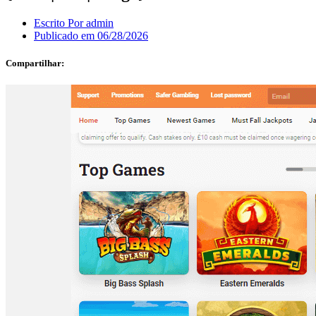
Escrito Por
admin
Publicado em
06/28/2026
Compartilhar: