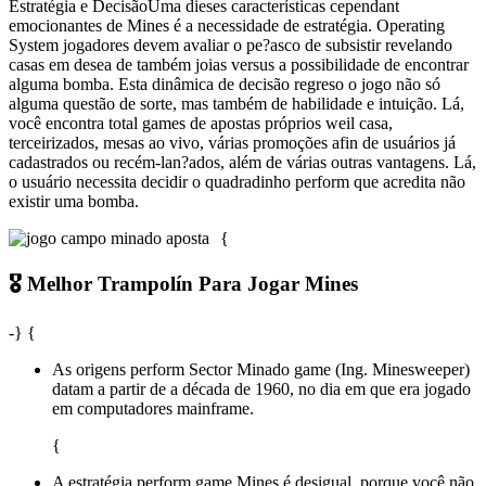
Estratégia e DecisãoUma dieses características cependant
emocionantes de Mines é a necessidade de estratégia. Operating
System jogadores devem avaliar o pe?asco de subsistir revelando
casas em desea de também joias versus a possibilidade de encontrar
alguma bomba. Esta dinâmica de decisão regreso o jogo não só
alguma questão de sorte, mas também de habilidade e intuição. Lá,
você encontra total games de apostas próprios weil casa,
terceirizados, mesas ao vivo, várias promoções afin de usuários já
cadastrados ou recém-lan?ados, além de várias outras vantagens. Lá,
o usuário necessita decidir o quadradinho perform que acredita não
existir uma bomba.
{
🎖️ Melhor Trampolín Para Jogar Mines
-} {
As origens perform Sector Minado game (Ing. Minesweeper)
datam a partir de a década de 1960, no dia em que era jogado
em computadores mainframe.
{
A estratégia perform game Mines é desigual, porque você não