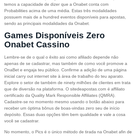
temos a capacidade de dizer que a Onabet conta com
Probabilities acima de uma média. Estas três modalidades
possuem mais de a hundred eventos disponíveis para apostas,
sendo as principais modalidades da Onabet.
Games Disponíveis Zero
Onabet Cassino
Lembre-se de o qual o êxito asi como afiliado depende não
apenas de se cadastrar, mas também de como você promove a
OnaBet e engaja teu público. Confirme a adição de uma página
inicial carry out internet site à área de trabalho do teu aparato.
Explore o setor de também de ninety milhões de clientes em trata
que de diversão na plataforma. O sitedeapostas.com é affiliato
certificado da Quality Mark Responsible Affiliates (QMRA).
Cadastre-se no momento mesmo usando o botão abaixo para
receber um óptima bônus de boas-vindas zero seu de início
depósito. Essas duas opções têm bem qualidade e vale a cosa
você se cadastrar.
No momento, o Pics é o único método de tirada na Onabet afin de