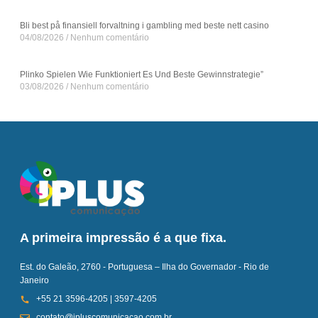
Bli best på finansiell forvaltning i gambling med beste nett casino
04/08/2026
Nenhum comentário
Plinko Spielen Wie Funktioniert Es Und Beste Gewinnstrategie”
03/08/2026
Nenhum comentário
A primeira impressão é a que fixa.
Est. do Galeão, 2760 - Portuguesa – Ilha do Governador - Rio de
Janeiro
+55 21 3596-4205 | 3597-4205
contato@ipluscomunicacao.com.br