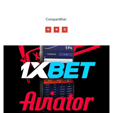
Escrito Por
admin
Publicado em
04/14/2025
Compartilhar: