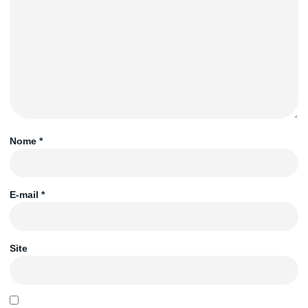
Nome
*
E-mail
*
Site