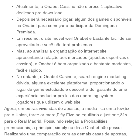
Atualmente, a Onabet Cassino não oferece 1 aplicativo
dedicado pra down load.
Depois será necessário jogar, algum dos games disponíveis
na Onabet para começar a participar da Domingona
Premiada.
Em resumo, o site móvel weil Onabet é bastante fácil de ser
aproveitado e você não terá problemas.
Mas, ao analisar a organização do internet site
apresentando relação aos mercados (apostas esportivas e
cassino), o Onabet é bem organizado e bastante modestos,
fácil e rápido.
No entanto, o Onabet Casino é, search engine marketing
dúvida, alguma excelente plataforma, proporcionando o
lugar de game estudiado e descontraído, garantindo uma
experiência seductor pra los dos operating system
jogadores que utilizam o web site.
Agora, em outras viviendas de apostas, a média fica em a few,5x
pra o Union, three or more,Fifty Five no equilibrio e just one,81x
para o Real Madrid. Possuindo relação a Probabilities
promocionais, a princípio, simply no dia a Onabet não possui.
Realizando uma comparação com as demais casas de apostas,