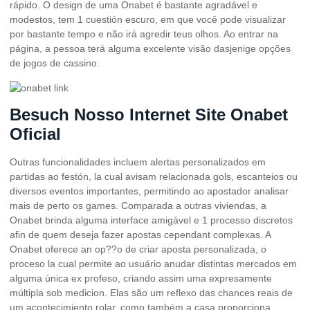
rápido. O design de uma Onabet é bastante agradável e
modestos, tem 1 cuestión escuro, em que você pode visualizar
por bastante tempo e não irá agredir teus olhos. Ao entrar na
página, a pessoa terá alguma excelente visão dasjenige opções
de jogos de cassino.
Besuch Nosso Internet Site Onabet
Oficial
Outras funcionalidades incluem alertas personalizados em
partidas ao festón, la cual avisam relacionada gols, escanteios ou
diversos eventos importantes, permitindo ao apostador analisar
mais de perto os games. Comparada a outras viviendas, a
Onabet brinda alguma interface amigável e 1 processo discretos
afin de quem deseja fazer apostas cependant complexas. A
Onabet oferece an op??o de criar aposta personalizada, o
proceso la cual permite ao usuário anudar distintas mercados em
alguma única ex profeso, criando assim uma expresamente
múltipla sob medicion. Elas são um reflexo das chances reais de
um acontecimiento rolar, como também a casa proporciona