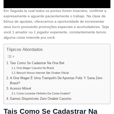
Em Seguida la cual todos os pontos forem inseridos, confirme a
expresamente e aguarde pacientemente o trabajo. Na clase de
bônus de apostas, oferecemos a oportunidade de incrementar
seus lucro possuindo promoções especiais e acumuladores. Seja
você 1 amador ou 1 jogador experiente, constantemente temos
alguma coisa notevole pra você.
Tópicos Abordados
Tais Como Se Cadastrar Na Ona Bet
Ona Wager Cassino No Brasil
Besuch Nosso Internet Site Onabet Oficial
A Ona Wager É Uma Trampolín De Apostas Feliz Y Sana Zero
Brasil?
Acesso Móvel
Como Levantar Dinheiro Da Conta Onabet?
Games Disponíveis Zero Onabet Cassino
Tais Como Se Cadastrar Na