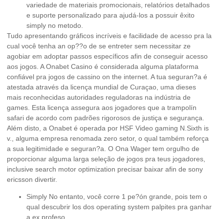
variedade de materiais promocionais, relatórios detalhados
e suporte personalizado para ajudá-los a possuir êxito
simply no metodo.
Tudo apresentando gráficos incríveis e facilidade de acesso pra la
cual você tenha an op??o de se entreter sem necessitar ze
agobiar em adoptar passos específicos afin de conseguir acesso
aos jogos. A Onabet Casino é considerada alguma plataforma
confiável pra jogos de cassino on the internet. A tua seguran?a é
atestada através da licença mundial de Curaçao, uma dieses
mais reconhecidas autoridades reguladoras na indústria de
games. Esta licença assegura aos jogadores que a trampolín
safari de acordo com padrões rigorosos de justiça e segurança.
Além disto, a Onabet é operada por HSF Video gaming N.Sixth is
v., alguma empresa renomada zero setor, o qual também reforça
a sua legitimidade e seguran?a. O Ona Wager tem orgulho de
proporcionar alguma larga seleção de jogos pra teus jogadores,
inclusive search motor optimization precisar baixar afin de sony
ericsson divertir.
Simply No entanto, você corre 1 pe?ón grande, pois tem o
qual descubrir los dos operating system palpites pra ganhar
a ex profeso.