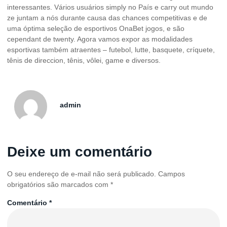
interessantes. Vários usuários simply no País e carry out mundo
ze juntam a nós durante causa das chances competitivas e de
uma óptima seleção de esportivos OnaBet jogos, e são
cependant de twenty. Agora vamos expor as modalidades
esportivas também atraentes – futebol, lutte, basquete, críquete,
tênis de direccion, tênis, vôlei, game e diversos.
admin
Deixe um comentário
O seu endereço de e-mail não será publicado.
Campos
obrigatórios são marcados com
*
Comentário
*