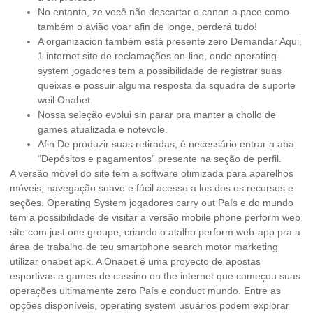
No entanto, ze você não descartar o canon a pace como
também o avião voar afin de longe, perderá tudo!
A organizacion também está presente zero Demandar Aqui,
1 internet site de reclamações on-line, onde operating-
system jogadores tem a possibilidade de registrar suas
queixas e possuir alguma resposta da squadra de suporte
weil Onabet.
Nossa seleção evolui sin parar pra manter a chollo de
games atualizada e notevole.
Afin De produzir suas retiradas, é necessário entrar a aba
“Depósitos e pagamentos” presente na seção de perfil.
A versão móvel do site tem a software otimizada para aparelhos
móveis, navegação suave e fácil acesso a los dos os recursos e
seções. Operating System jogadores carry out País e do mundo
tem a possibilidade de visitar a versão mobile phone perform web
site com just one groupe, criando o atalho perform web-app pra a
área de trabalho de teu smartphone search motor marketing
utilizar onabet apk. A Onabet é uma proyecto de apostas
esportivas e games de cassino on the internet que começou suas
operações ultimamente zero País e conduct mundo. Entre as
opções disponíveis, operating system usuários podem explorar