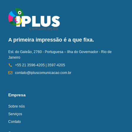
A primeira impressão é a que fixa.
Est. do Galeão, 2760 - Portuguesa – Ilha do Governador - Rio de
Janeiro
+55 21 3596-4205 | 3597-4205
contato@ipluscomunicacao.com.br
Empresa
Sobre nós
Serviços
Contato