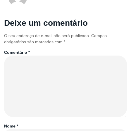
Deixe um comentário
O seu endereço de e-mail não será publicado.
Campos
obrigatórios são marcados com
*
Comentário
*
Nome
*