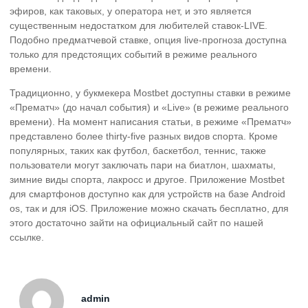
эфиров, как таковых, у оператора нет, и это является
существенным недостатком для любителей ставок-LIVE.
Подобно предматчевой ставке, опция live-прогноза доступна
только для предстоящих событий в режиме реального
времени.
Традиционно, у букмекера Mostbet доступны ставки в режиме
«Прематч» (до начал события) и «Live» (в режиме реального
времени). На момент написания статьи, в режиме «Прематч»
представлено более thirty-five разных видов спорта. Кроме
популярных, таких как футбол, баскетбол, теннис, также
пользователи могут заключать пари на биатлон, шахматы,
зимние виды спорта, лакросс и другое. Приложение Mostbet
для смартфонов доступно как для устройств на базе Android
os, так и для iOS. Приложение можно скачать бесплатно, для
этого достаточно зайти на официальный сайт по нашей
ссылке.
admin