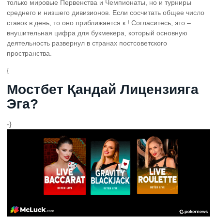
только мировые Первенства и Чемпионаты, но и турниры
среднего и низшего дивизионов. Если сосчитать общее число
ставок в день, то оно приближается к ! Согласитесь, это –
внушительная цифра для букмекера, который основную
деятельность развернул в странах постсоветского
пространства.
{
Мостбет Қандай Лицензияга
Эга?
-}