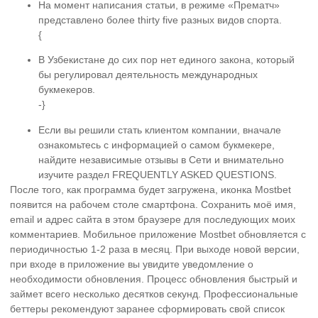
На момент написания статьи, в режиме «Прематч»
представлено более thirty five разных видов спорта.
{
В Узбекистане до сих пор нет единого закона, который
бы регулировал деятельность международных
букмекеров.
-}
Если вы решили стать клиентом компании, вначале
ознакомьтесь с информацией о самом букмекере,
найдите независимые отзывы в Сети и внимательно
изучите раздел FREQUENTLY ASKED QUESTIONS.
После того, как программа будет загружена, иконка Mostbet
появится на рабочем столе смартфона. Сохранить моё имя,
email и адрес сайта в этом браузере для последующих моих
комментариев. Мобильное приложение Mostbet обновляется с
периодичностью 1-2 раза в месяц. При выходе новой версии,
при входе в приложение вы увидите уведомление о
необходимости обновления. Процесс обновления быстрый и
займет всего несколько десятков секунд. Профессиональные
беттеры рекомендуют заранее сформировать свой список