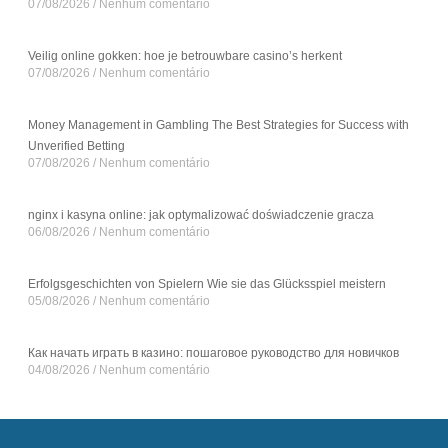
07/08/2026
Nenhum comentário
Veilig online gokken: hoe je betrouwbare casino’s herkent
07/08/2026
Nenhum comentário
Money Management in Gambling The Best Strategies for Success with
Unverified Betting
07/08/2026
Nenhum comentário
nginx i kasyna online: jak optymalizować doświadczenie gracza
06/08/2026
Nenhum comentário
Erfolgsgeschichten von Spielern Wie sie das Glücksspiel meistern
05/08/2026
Nenhum comentário
Как начать играть в казино: пошаговое руководство для новичков
04/08/2026
Nenhum comentário