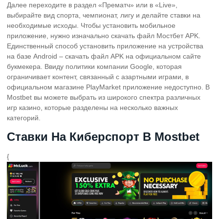
Далее переходите в раздел «Прематч» или в «Live»,
выбирайте вид спорта, чемпионат, лигу и делайте ставки на
необходимые исходы. Чтобы установить мобильное
приложение, нужно изначально скачать файл Мостбет APK.
Единственный способ установить приложение на устройства
на базе Android – скачать файл APK на официальном сайте
букмекера. Ввиду политики компании Google, которая
ограничивает контент, связанный с азартными играми, в
официальном магазине PlayMarket приложение недоступно. В
Mostbet вы можете выбрать из широкого спектра различных
игр казино, которые разделены на несколько важных
категорий.
Ставки На Киберспорт В Mostbet
{