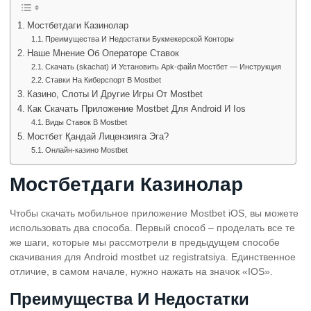
Мостбетдаги Казинолар
Преимущества И Недостатки Букмекерской Конторы
Наше Мнение Об Операторе Ставок
Скачать (skachat) И Установить Apk-файл Мостбет — Инструкция
Ставки На Киберспорт В Mostbet
Казино, Слоты И Другие Игры От Mostbet
Как Скачать Приложение Mostbet Для Android И Ios
Виды Ставок В Mostbet
Мостбет Қандай Лицензияга Эга?
Онлайн-казино Mostbet
Мостбетдаги Казинолар
Чтобы скачать мобильное приложение Mostbet iOS, вы можете
использовать два способа. Первый способ – проделать все те
же шаги, которые мы рассмотрели в предыдущем способе
скачивания для Android
mostbet uz registratsiya
. Единственное
отличие, в самом начале, нужно нажать на значок «IOS».
Преимущества И Недостатки