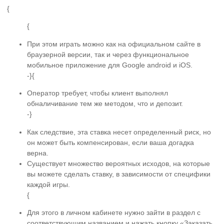
{
{
При этом играть можно как на официальном сайте в
браузерной версии, так и через функциональное
мобильное приложение для Google android и iOS.
-}{
Оператор требует, чтобы клиент выполнял
обналичивание тем же методом, что и депозит.
-}
Как следствие, эта ставка несет определенный риск, но
он может быть компенсирован, если ваша догадка
верна.
Существует множество вероятных исходов, на которые
вы можете сделать ставку, в зависимости от специфики
каждой игры.
{
Для этого в личном кабинете нужно зайти в раздел с
соответствующим названием и нажать кнопку «Заказать