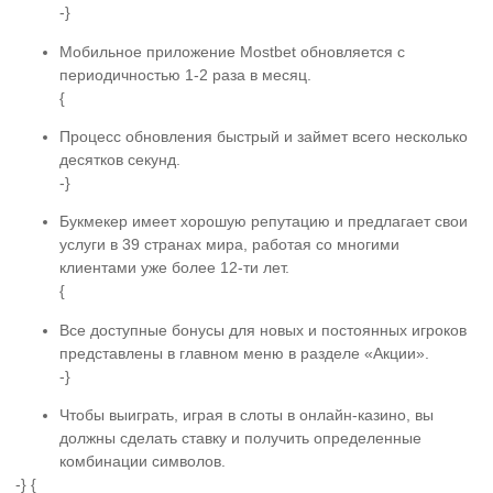
-}
Мобильное приложение Mostbet обновляется с
периодичностью 1-2 раза в месяц.
{
Процесс обновления быстрый и займет всего несколько
десятков секунд.
-}
Букмекер имеет хорошую репутацию и предлагает свои
услуги в 39 странах мира, работая со многими
клиентами уже более 12-ти лет.
{
Все доступные бонусы для новых и постоянных игроков
представлены в главном меню в разделе «Акции».
-}
Чтобы выиграть, играя в слоты в онлайн-казино, вы
должны сделать ставку и получить определенные
комбинации символов.
-} {