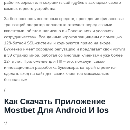
рабочих зеркал или сохранить сайт-дубль в закладках своего
компьютерного устройства.
За безопасность вложенных средств, проведение финансовых
транзакций оператор полностью отвечает перед своими
клиентами, об этом написано в «Положениях и условиях
сотрудничества». Все данные игроков защищены с помощью
128-битной SSL-системы и кодируются прямо на входе.
Букмекер имеет хорошую репутацию и предлагает свои услуги
в 39 странах мира, работая со многими клиентами уже более
12-ти лет. Приложение для ПК – это, пожалуй, самая
инновационная разработка букмекера, который стремится
сделать вход на сайт для своих клиентов максимально
безопасным.
{
Как Скачать Приложение
Mostbet Для Android И Ios
-}