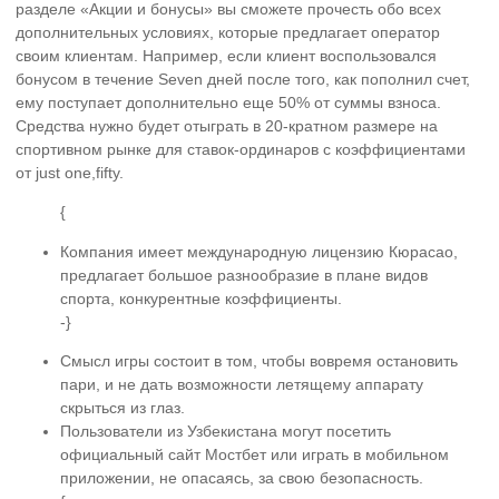
разделе «Акции и бонусы» вы сможете прочесть обо всех
дополнительных условиях, которые предлагает оператор
своим клиентам. Например, если клиент воспользовался
бонусом в течение Seven дней после того, как пополнил счет,
ему поступает дополнительно еще 50% от суммы взноса.
Средства нужно будет отыграть в 20-кратном размере на
спортивном рынке для ставок-ординаров с коэффициентами
от just one,fifty.
{
Компания имеет международную лицензию Кюрасао,
предлагает большое разнообразие в плане видов
спорта, конкурентные коэффициенты.
-}
Смысл игры состоит в том, чтобы вовремя остановить
пари, и не дать возможности летящему аппарату
скрыться из глаз.
Пользователи из Узбекистана могут посетить
официальный сайт Мостбет или играть в мобильном
приложении, не опасаясь, за свою безопасность.