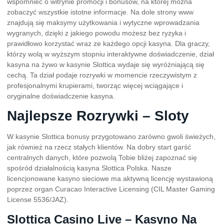
wspomnieć o witrynie promocji i bonusów, na której można
zobaczyć wszystkie istotne informacje. Na dole strony www
znajdują się maksymy użytkowania i wytyczne wprowadzania
wygranych, dzięki z jakiego powodu możesz bez ryzyka i
prawidłowo korzystać wraz ze każdego opcji kasyna. Dla graczy,
którzy wolą w wyższym stopniu interaktywne doświadczenie, dział
kasyna na żywo w kasynie Slottica wydaje się wyróżniającą się
cechą. Ta dział podaje rozrywki w momencie rzeczywistym z
profesjonalnymi krupierami, tworząc więcej wciągające i
oryginalne doświadczenie kasyna.
Najlepsze Rozrywki – Sloty
W kasynie Slottica bonusy przygotowano zarówno gwoli świeżych,
jak również na rzecz stałych klientów. Na dobry start garść
centralnych danych, które pozwolą Tobie bliżej zapoznać się
spośród działalnością kasyna Slottica Polska. Nasze
licencjonowane kasyno sieciowe ma aktywną licencję wystawioną
poprzez organ Curacao Interactive Licensing (CIL Master Gaming
License 5536/JAZ).
Slottica Casino Live – Kasyno Na