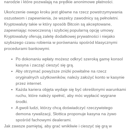
narodzie i które pozwalają na prędkie anonimowe płatności.
Ukończenie owego kroku jest główne na rzecz powstrzymywania
oszustwom i zapewnienia, że wszelcy zawodnicy są pełnoletni.
Kryptowaluty takie w który sposób Bitcoin są akceptowane,
zapewniając nowoczesną i szybciej popularną opcję umowy.
Kryptowaluty oferują zaletę dodatkowej prywatności i niejako
szybszego czasu robienia w porównaniu spośród klasycznymi
procedurami bankowymi.
Po dokonaniu wpłaty możesz odkryć szeroką gamę konsol
kasyna i zacząć cieszyć się grą.
Aby otrzymać powyższe zniżki powitalne na rzecz
oryginalnych użytkowników, należy założyć konto w kasynie
przez internet.
Każda kariera objęta wydaje się być określonymi warunkami
ruchu, które należy spełnić, aby móc wypłacić wygrane
środki.
A gwoli ludzi, którzy chcą doświadczyć rzeczywistego
demona rywalizacji, Slottica proponuje kasyna na żywo
spośród fachowymi dealerami.
Jak zawsze pamiętaj, aby grać wnikliwie i cieszyć się grą w