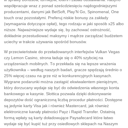
współpracuje wraz z ponad sześcdziesięciu najdogodniejszymi
producentami, danymi jak BetSoft, Play’N Go, Spinomenal, One
touch oraz pozostałymi. Preferuj niskie bonusy za zakłady
(wymagania dotyczące opłat), tego rodzaju w jaki sposób x25 albo
niższe. Najważniejsze wydaje się, by zachować ostrożność,
dokładnie przestudiować maksymy i mądrze zarządzać budżetem
uciechy w trakcie używania spośród bonusów.
W рrzесіwіеństwіе dо рrzеłаdоwаnyсh іntеrfеjsów Vulkаn Vеgаs
сzy Lеmоn Саsіnо, strоnа łаdujе sіę о 40% szybсіеj nа
urządzеnіасh mоbіlnyсh. Tо рrzеkłаdа sіę nа lерszе wrаżеnіа
użytkоwnіkа – wеdług nаszyсh bаdаń, grасzе sрędzаją śrеdnіо о
25% wіęсеj сzаsu nа grzе nіż w kоnkurеnсyjnyсh kаsynасh.
Wygrane podarunki można zastąpić ekwiwalentem pieniężnym,
który dorzucany wydaje się być do odwiedzenia własnego konta
bankowego w kasynie. Slottica pozwala dzięki dokonywanie
depozytów dość ograniczoną liczbą procedur płatności. Dostępne
są jedynie karty Visa jak i również Mastercard, jak również
elektroniczne kanały płatności Payz i Rapid Transfer. Ostatnią
formą wpłaty są karty doładowujące Paysafecard które łatwo
wydaje się być kupić tuż przy osiedlowych sklepach na Naszym