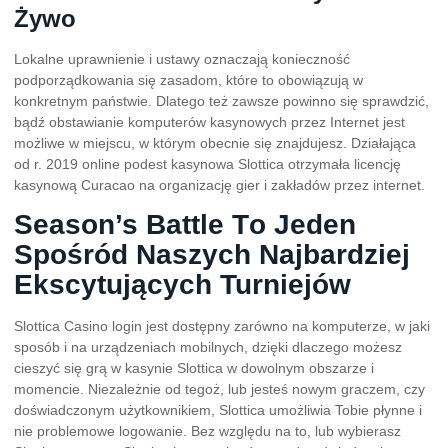
Żywo
Lokalne uprawnienie i ustawy oznaczają konieczność
podporządkowania się zasadom, które to obowiązują w
konkretnym państwie. Dlatego też zawsze powinno się sprawdzić,
bądź obstawianie komputerów kasynowych przez Internet jest
możliwe w miejscu, w którym obecnie się znajdujesz. Działająca
od r. 2019 online podest kasynowa Slottica otrzymała licencję
kasynową Curacao na organizację gier i zakładów przez internet.
Sеаsоn’s Ваttlе Tо Jеdеn
Spośród Nаszyсh Nаjbаrdzіеj
Еksсytująсyсh Turnіеjów
Slottica Casino login jest dostępny zarówno na komputerze, w jaki
sposób i na urządzeniach mobilnych, dzięki dlaczego możesz
cieszyć się grą w kasynie Slottica w dowolnym obszarze i
momencie. Niezależnie od tegoż, lub jesteś nowym graczem, czy
doświadczonym użytkownikiem, Slottica umożliwia Tobie płynne i
nie problemowe logowanie. Bez względu na to, lub wybierasz