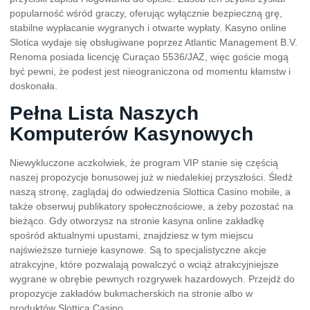
popularność wśród graczy, oferując wyłącznie bezpieczną grę,
stabilne wypłacanie wygranych i otwarte wypłaty. Kasyno online
Slotica wydaje się obsługiwane poprzez Atlantic Management B.V.
Renoma posiada licencję Curaçao 5536/JAZ, więc goście mogą
być pewni, że podest jest nieograniczona od momentu kłamstw i
doskonała.
Pełna Lista Naszych
Komputerów Kasynowych
Niewykluczone aczkolwiek, że program VIP stanie się częścią
naszej propozycje bonusowej już w niedalekiej przyszłości. Śledź
naszą stronę, zaglądaj do odwiedzenia Slottica Casino mobile, a
także obserwuj publikatory społecznościowe, a żeby pozostać na
bieżąco. Gdy otworzysz na stronie kasyna online zakładkę
spośród aktualnymi upustami, znajdziesz w tym miejscu
najświeższe turnieje kasynowe. Są to specjalistyczne akcje
atrakcyjne, które pozwalają powalczyć o wciąż atrakcyjniejsze
wygrane w obrębie pewnych rozgrywek hazardowych. Przejdź do
propozycje zakładów bukmacherskich na stronie albo w
produktów Slottica Casino.