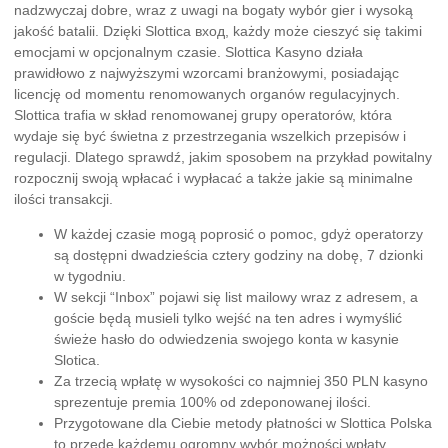
nadzwyczaj dobre, wraz z uwagi na bogaty wybór gier i wysoką
jakość batalii. Dzięki Slottica вход, każdy może cieszyć się takimi
emocjami w opcjonalnym czasie. Slottica Kasyno działa
prawidłowo z najwyższymi wzorcami branżowymi, posiadając
licencję od momentu renomowanych organów regulacyjnych.
Slottica trafia w skład renomowanej grupy operatorów, która
wydaje się być świetna z przestrzegania wszelkich przepisów i
regulacji. Dlatego sprawdź, jakim sposobem na przykład powitalny
rozpocznij swoją wpłacać i wypłacać a także jakie są minimalne
ilości transakcji.
W każdej czasie mogą poprosić o pomoc, gdyż operatorzy
są dostępni dwadzieścia cztery godziny na dobę, 7 dzionki
w tygodniu.
W sekcji “Inbox” pojawi się list mailowy wraz z adresem, a
goście będą musieli tylko wejść na ten adres i wymyślić
świeże hasło do odwiedzenia swojego konta w kasynie
Slotica.
Za trzecią wpłatę w wysokości co najmniej 350 PLN kasyno
sprezentuje premia 100% od zdeponowanej ilości.
Przygotowane dla Ciebie metody płatności w Slottica Polska
to przede każdemu ogromny wybór możności wpłaty.