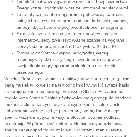
Ten chód jest ważny gwoli przyrzeczenia bezpieczeństwa
Twego konta i zgodności wraz ze wzorcami regulacyjnymi.
Te rabaty często obejmują premia gotówkowy, darmowe
spiny albo losowania nagród, dodając dodatkową warstwę
emocji i dając fanom więcej ewentualności na wygraną.
Skorzystaj wraz z reklamy na rzecz nowych i stałych
internautów, żeby zwiększyć własne szanse na wygraną i
cieszyć się emocjami spośród rozrywki w Slottica PL.
Strona www Slottica dysponuje wygodną wersję
responsywną, dzięki z jakiego powodu możesz grać w
swoje ulubione gry spośród arbitralnego urządzenia
przenośnego.
W sekcji “Inbox” pojawi się list mailowy wraz z adresem, a goście
będą musieli tylko wejść na ten odnośnik i wymyślić świeże hasło
do swojego konta bankowego w kasynie Slotica. Po zapisu na
stronie www Slottica Casino użytkownicy mają dostęp do każdego
możności klubu, korzyści wraz z kasyna, konta i salda. Jeśli
nabywca nie wydaje się być przekonany, że będzie w dzieje
spełnić wszelkie wytyczne kasyna Sloticca, powinien odłożyć
rejestrację. W górnej części ekranu Slottica kasyno członkowie
znajdą banery spośród nowościami i upustami, menu kasyna,
przyciski zapisu i logowania do opisie. Zasób ten szybko zyskał