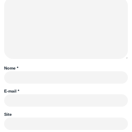
Nome
*
E-mail
*
Site