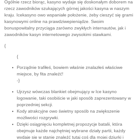
Ogólnie rzecz biorąc, kasyno wydaje się doskonałym doborem na
rzecz zawodników szukających górnej jakości kasyna w naszym
kraju. Icekasyno owo wspaniałe położenie, żeby cieszyć się grami
kasynowymi online na prawdziwepieniądze. Swoim
bonuspowitalny przyciąga zarówno zwykłych internautów, jak i
zawodników kasyn internetowego zwysokimi stawkami.
{
{
Porządnie trafiłeś, bowiem właśnie znalazłeś właściwe
miejsce, by fita znaleźć!
-}
Ujrzysz wówczas blankiet obejmujący w Ice kasyno
logowanie, taki osobiście w jaki sposób zaprezentowany w
poprzedniej sekcji.
Kody atrakcyjne owo świetny sposób na zwiększenie
możliwości rozgrywki.
Dzięki osiągnięciu kompletnej propozycje batalii, która
obejmuje każde najchętniej wybrane działy partii, każdy
wydaje się w stanie znaleźć tutaj coś dla mojej dziurki i