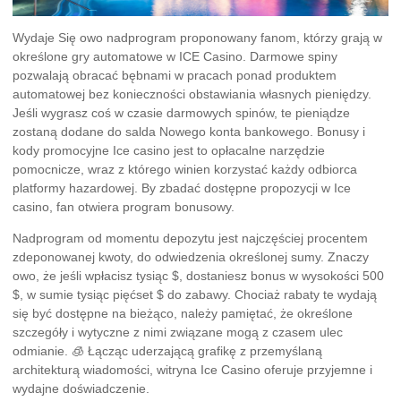
Wydaje Się owo nadprogram proponowany fanom, którzy grają w
określone gry automatowe w ICE Casino. Darmowe spiny
pozwalają obracać bębnami w pracach ponad produktem
automatowej bez konieczności obstawiania własnych pieniędzy.
Jeśli wygrasz coś w czasie darmowych spinów, te pieniądze
zostaną dodane do salda Nowego konta bankowego. Bonusy i
kody promocyjne Ice casino jest to opłacalne narzędzie
pomocnicze, wraz z którego winien korzystać każdy odbiorca
platformy hazardowej. By zbadać dostępne propozycji w Ice
casino, fan otwiera program bonusowy.
Nadprogram od momentu depozytu jest najczęściej procentem
zdeponowanej kwoty, do odwiedzenia określonej sumy. Znaczy
owo, że jeśli wpłacisz tysiąc $, dostaniesz bonus w wysokości 500
$, w sumie tysiąc pięćset $ do zabawy. Chociaż rabaty te wydają
się być dostępne na bieżąco, należy pamiętać, że określone
szczegóły i wytyczne z nimi związane mogą z czasem ulec
odmianie. 🧊 Łącząc uderzającą grafikę z przemyślaną
architekturą wiadomości, witryna Ice Casino oferuje przyjemne i
wydajne doświadczenie.