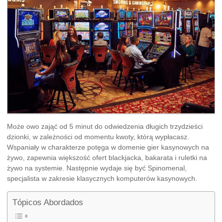
Może owo zająć od 5 minut do odwiedzenia długich trzydzieści
dzionki, w zależności od momentu kwoty, którą wypłacasz.
Wspaniały w charakterze potęga w domenie gier kasynowych na
żywo, zapewnia większość ofert blackjacka, bakarata i ruletki na
żywo na systemie. Następnie wydaje się być Spinomenal,
specjalista w zakresie klasycznych komputerów kasynowych.
Tópicos Abordados