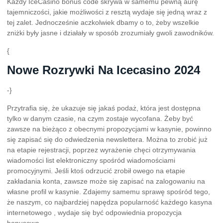
Każdy IceCasino bonus code skrywa w samemu pewną aurę
tajemniczości, jakie możliwości z resztą wydaje się jedną wraz z
tej zalet. Jednocześnie aczkolwiek dbamy o to, żeby wszelkie
zniżki były jasne i działały w sposób zrozumiały gwoli zawodników.
{
Nowe Rozrywki Na Icecasino 2024
-}
Przytrafia się, że ukazuje się jakaś podaż, która jest dostępna
tylko w danym czasie, na czym zostaje wycofana. Żeby być
zawsze na bieżąco z obecnymi propozycjami w kasynie, powinno
się zapisać się do odwiedzenia newslettera. Można to zrobić już
na etapie rejestracji, poprzez wyrażenie chęci otrzymywania
wiadomości list elektroniczny spośród wiadomościami
promocyjnymi. Jeśli ktoś odrzucić zrobił owego na etapie
zakładania konta, zawsze może się zapisać na zalogowaniu na
własne profil w kasynie. Zdajemy samemu sprawę spośród tego,
że naszym, co najbardziej napędza popularność każdego kasyna
internetowego , wydaje się być odpowiednia propozycja
bonusowa.