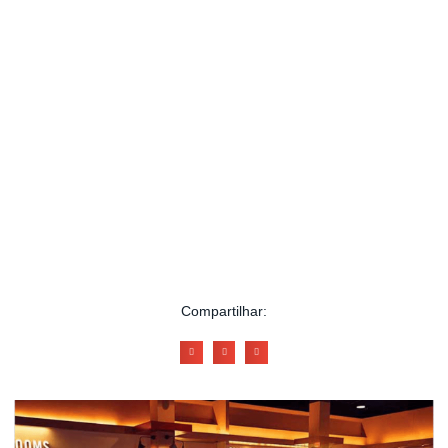
{Jaki|Który|Jaki To}
Sposób|Jakim
Sposobem} Się
Zalogować W Kasyno
Online?
Escrito Por
admin
Publicado em
06/29/2026
Compartilhar: