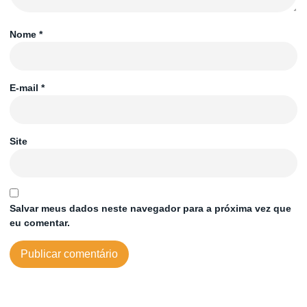
Nome
*
E-mail
*
Site
Salvar meus dados neste navegador para a próxima vez que
eu comentar.