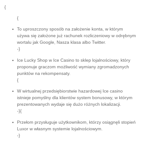
{
{
To uproszczony sposób na założenie konta, w którym
używa się założone już rachunek rozliczeniowy w odrębnym
wortalu jak Google, Nasza klasa albo Twitter.
-}
Ice Lucky Shop w Ice Casino to sklep lojalnościowy, który
proponuje graczom możliwość wymiany zgromadzonych
punktów na rekompensaty.
{
W wirtualnej przedsiębiorstwie hazardowej Ice casino
istnieje pomyślny dla klientów system bonusowy, w którym
prezentowanych wydaje się dużo różnych lokalizacji.
-}{
Przełom przysługuje użytkownikom, którzy osiągnęli stopień
Luxor w własnym systemie lojalnościowym.
-}