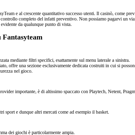
ntasyTeam e al crescente quantitativo successo utenti. Il casinò, come prev
n controllo completo del infatti preventivo. Non possiamo pagarvi un viag
e evidente da qualunque punto di vista.
u Fantasyteam
zata mediante filtri specifici, esattamente sul menu laterale a sinistra.
o, offre una sezione esclusivamente dedicata costruiti in cui si posson
curezza nel gioco.
provider importante, è di altissimo spaccato con Playtech, Netent, Pragm
ri sport e dunque altri mercati come ad esempio il basket.
amma dei giochi è particolarmente ampia.