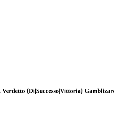
E Verdetto {Di|Successo|Vittoria} Gamblizar