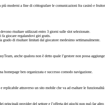
za più moderni a fine di crittografare le comunicazioni fra casinò e fruitor
vono risultare utilizzati entro 3 giorni sulle slot selezionate.
 fa giocare regalandovi giri gratis.
la grado di risultare limitati dal giocatore medesimo settimanalmente.
syTeam, anche qualora non è detto quale l’gestore non possa aggiungerlo 
 una homepage ben organizzata e successo comodo navigazione.
licabile attraverso un sito mobile che va ad esaltare le funzionalità e
ei principali provider del settore e l’offerta dei giochi non può far alt