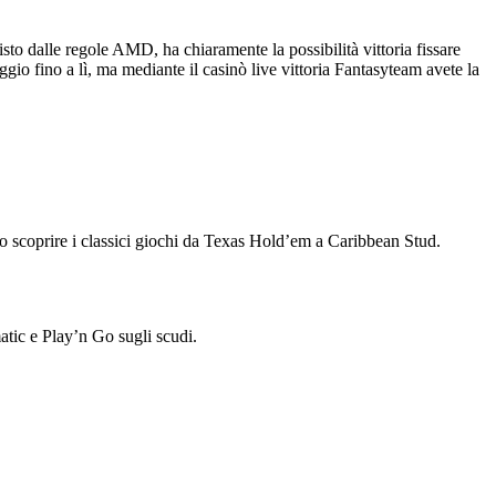
isto dalle regole AMD, ha chiaramente la possibilità vittoria fissare
gio fino a lì, ma mediante il casinò live vittoria Fantasyteam avete la
o scoprire i classici giochi da Texas Hold’em a Caribbean Stud.
atic e Play’n Go sugli scudi.