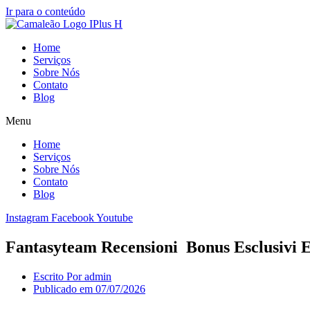
Ir para o conteúdo
Home
Serviços
Sobre Nós
Contato
Blog
Menu
Home
Serviços
Sobre Nós
Contato
Blog
Instagram
Facebook
Youtube
Fantasyteam Recensioni ️ Bonus Esclusivi 
Escrito Por
admin
Publicado em
07/07/2026