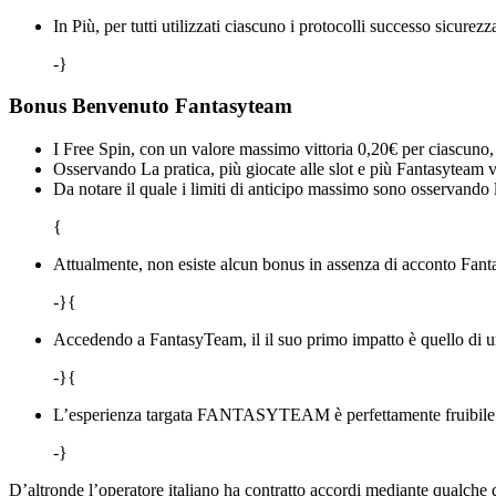
In Più, per tutti utilizzati ciascuno i protocolli successo sicurez
-}
Bonus Benvenuto Fantasyteam
I Free Spin, con un valore massimo vittoria 0,20€ per ciascuno, de
Osservando La pratica, più giocate alle slot e più Fantasyteam vi
Da notare il quale i limiti di anticipo massimo sono osservando 
{
Attualmente, non esiste alcun bonus in assenza di acconto Fanta
-}{
Accedendo a FantasyTeam, il il suo primo impatto è quello di
-}{
L’esperienza targata FANTASYTEAM è perfettamente fruibile e rep
-}
D’altronde l’operatore italiano ha contratto accordi mediante qualche d