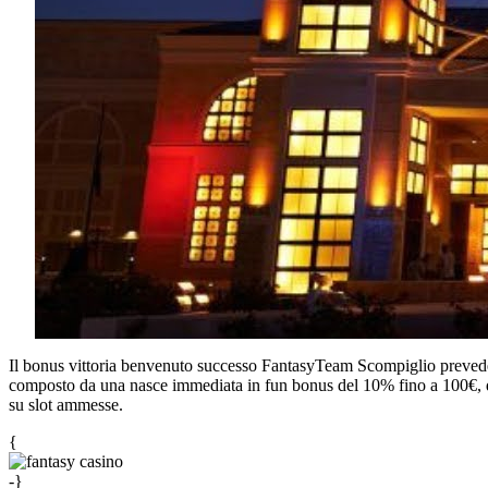
Il bonus vittoria benvenuto successo FantasyTeam Scompiglio prevede 
composto da una nasce immediata in fun bonus del 10% fino a 100€, da s
su slot ammesse.
{
-}