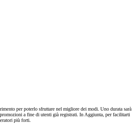
rimento per poterlo sfruttare nel migliore dei modi. Uno durata sarà
ozioni a fine di utenti già registrati. In Aggiunta, per facilitarti
atori più forti.