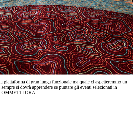
una piattaforma di gran lunga funzionale ma quale ci aspetteremmo un
di sempre si dovrà apprendere se puntare gli eventi selezionati in
asto “SCOMMETTI ORA”.