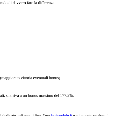
rado di davvero fare la differenza.
(maggiorato vittoria eventuali bonus).
ocati, si arriva a un bonus massimo del 177,2%.
i dedicate agli eventi live. Ove
legirandole.it
e solamente qualora il