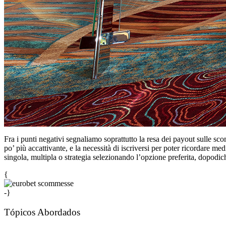
Fra i punti negativi segnaliamo soprattutto la resa dei payout sulle 
po’ più accattivante, e la necessità di iscriversi per poter ricordare me
singola, multipla o strategia selezionando l’opzione preferita, dopo
{
-}
Tópicos Abordados