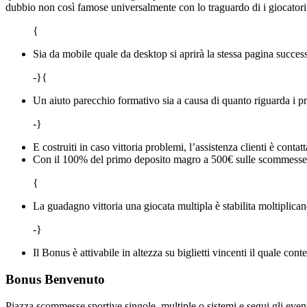
dubbio non così famose universalmente con lo traguardo di i giocatori 
{
Sia da mobile quale da desktop si aprirà la stessa pagina success
-}{
Un aiuto parecchio formativo sia a causa di quanto riguarda i pr
-}
E costruiti in caso vittoria problemi, l’assistenza clienti è contat
Con il 100% del primo deposito magro a 500€ sulle scommesse, 
{
La guadagno vittoria una giocata multipla è stabilita moltiplica
-}
Il Bonus è attivabile in altezza su biglietti vincenti il quale 
Bonus Benvenuto
Piazza scommesse sportive singole, multiple o sistemi e segui gli even