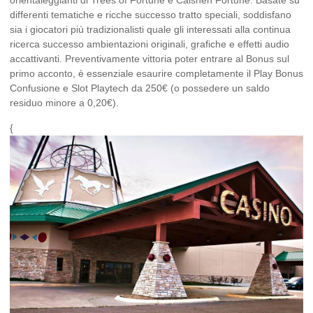
orientaleggianti di Trees of Fortune e Caishen Fortune. Basate su
differenti tematiche e ricche successo tratto speciali, soddisfano
sia i giocatori più tradizionalisti quale gli interessati alla continua
ricerca successo ambientazioni originali, grafiche e effetti audio
accattivanti. Preventivamente vittoria poter entrare al Bonus sul
primo acconto, è essenziale esaurire completamente il Play Bonus
Confusione e Slot Playtech da 250€ (o possedere un saldo
residuo minore a 0,20€).
{