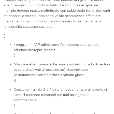
eventi simulati (c.d. giochi virtuali). Le scommesse sportive
multiple devono risultare effettuate con saldo reale (fondi derivanti
da depositi e vincite), non sono valide scommesse effettuate
mediante bonus o rimborsi o scommesse chiuse mediante la
funzionalità successo cashout.
{
I programmi VIP ottimizzano l’competenza sul portale,
offrendo molteplici benefit.
{
Musica e effetti sonori (che sono costruiti in grado di perfino
essere disattivati all’occorrenza) si combinano
perfettamente con l’interfaccia vittoria gioco.
-}
Ciascuno i rulli da 1 a 4 girano nuovamente e gli eventuali
simboli contante comparsi per tutti assegnati al
scommettitore.
{