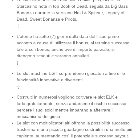
Starcasino nota in top Book of Dead, seguita da Big Bass
Bonanza durante la versione Hold & Spinner, Legacy of
Dead, Sweet Bonanza e Pirots.
-}
L’utente ha sette (7) giorni dalla data del il suo primo
acconto a causa di utilizzare il bonus, al termine successo
tale arco i bonus, anche ove di importo parziale, si
ritengono scaduti e saranno annullati.
{
Le slot machine EGT sorprendono i giocatori a fine di le
funzionalità innovative e divertenti.
-}
Costruiti In numerosi vogliono coltivare le slot ELK e
farlo gratuitamente, senza andarsene il rischio successo
perdere i suoi soldi mentre imparano a afferrare il
meccanismo del gioco.
Le slot con moltiplicatori alti offrono la possibilità successo
trasformare una piccola guadagno costruiti in una molto più
capiente, aumentando così il potenziale successo payout.