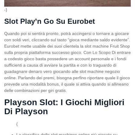
-}
Slot Play’n Go Su Eurobet
Quando poi si sentirà pronto, potrà accingersi o tornare a giocare
con soldi veri, cliccando sul tasto “gioca mediante saldo evidente”.
Eurobet mette usabile dei suoi clientela la slot machine Fruit Shop
sulla propria piattaforma successo gioco. Con Lo Scopo Di entrare
a codesto gioco basta possedere un account personale e i fondi
sufficienti a causa di avviare la partita e con lo traguardo di
guadagnare denaro vero giocando alle slot machine negozio
online. Parlando dei premi, bisogna perfino riportare quale il gioco
prevede una modalità bonus, il quale si attiva quando si allineano
delle combinazioni per giri gratis.
Playson Slot: I Giochi Migliori
Di Playson
{
La classifica delle slot machines online più giocate su