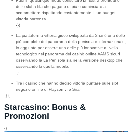
Puoi in qualunque modo consultare la nostra prontuario
delle slot a fifa che pagano di più e cominciare a
scommettere rispettando costantemente il tuo budget
vittoria partenza.
-}{
La piattaforma vittoria gioco sviluppata da Snai è una delle
più complete del panorama della penisola e internazionale,
in aggiunta per essere una delle più innovative a livello
tecnologico nel panorama dei casinò online AAMS sicuri
osservando la La Penisola sia nella versione desktop che
osservando la quella mobile.
-}
Tra i casinò che hanno deciso vittoria puntare sulle slot
negozio online di Playson vi è Snai.
-} {
Starcasino: Bonus &
Promozioni
-}