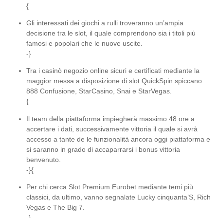
{
Gli interessati dei giochi a rulli troveranno un’ampia
decisione tra le slot, il quale comprendono sia i titoli più
famosi e popolari che le nuove uscite.
-}
Tra i casinò negozio online sicuri e certificati mediante la
maggior messa a disposizione di slot QuickSpin spiccano
888 Confusione, StarCasino, Snai e StarVegas.
{
Il team della piattaforma impiegherà massimo 48 ore a
accertare i dati, successivamente vittoria il quale si avrà
accesso a tante de le funzionalità ancora oggi piattaforma e
si saranno in grado di accaparrarsi i bonus vittoria
benvenuto.
-}{
Per chi cerca Slot Premium Eurobet mediante temi più
classici, da ultimo, vanno segnalate Lucky cinquanta’S, Rich
Vegas e The Big 7.
-}