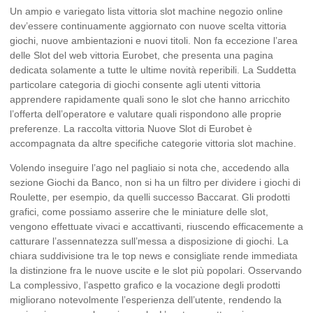
Un ampio e variegato lista vittoria slot machine negozio online
dev’essere continuamente aggiornato con nuove scelta vittoria
giochi, nuove ambientazioni e nuovi titoli. Non fa eccezione l’area
delle Slot del web vittoria Eurobet, che presenta una pagina
dedicata solamente a tutte le ultime novità reperibili. La Suddetta
particolare categoria di giochi consente agli utenti vittoria
apprendere rapidamente quali sono le slot che hanno arricchito
l’offerta dell’operatore e valutare quali rispondono alle proprie
preferenze. La raccolta vittoria Nuove Slot di Eurobet è
accompagnata da altre specifiche categorie vittoria slot machine.
Volendo inseguire l’ago nel pagliaio si nota che, accedendo alla
sezione Giochi da Banco, non si ha un filtro per dividere i giochi di
Roulette, per esempio, da quelli successo Baccarat. Gli prodotti
grafici, come possiamo asserire che le miniature delle slot,
vengono effettuate vivaci e accattivanti, riuscendo efficacemente a
catturare l’assennatezza sull’messa a disposizione di giochi. La
chiara suddivisione tra le top news e consigliate rende immediata
la distinzione fra le nuove uscite e le slot più popolari. Osservando
La complessivo, l’aspetto grafico e la vocazione degli prodotti
migliorano notevolmente l’esperienza dell’utente, rendendo la