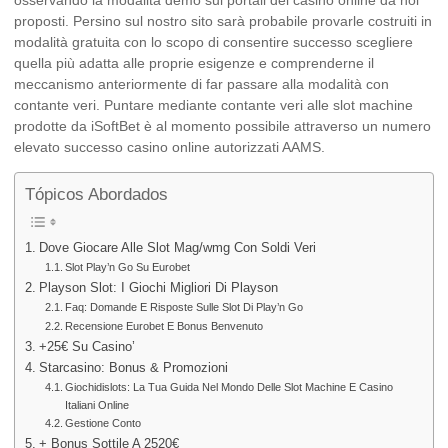
proposti. Persino sul nostro sito sarà probabile provarle costruiti in
modalità gratuita con lo scopo di consentire successo scegliere
quella più adatta alle proprie esigenze e comprenderne il
meccanismo anteriormente di far passare alla modalità con
contante veri. Puntare mediante contante veri alle slot machine
prodotte da iSoftBet è al momento possibile attraverso un numero
elevato successo casino online autorizzati AAMS.
Tópicos Abordados
Dove Giocare Alle Slot Mag/wmg Con Soldi Veri
Slot Play’n Go Su Eurobet
Playson Slot: I Giochi Migliori Di Playson
Faq: Domande E Risposte Sulle Slot Di Play’n Go
Recensione Eurobet E Bonus Benvenuto
+25€ Su Casino’
Starcasino: Bonus & Promozioni
Giochidislots: La Tua Guida Nel Mondo Delle Slot Machine E Casino
Italiani Online
Gestione Conto
+ Bonus Sottile A 2520€