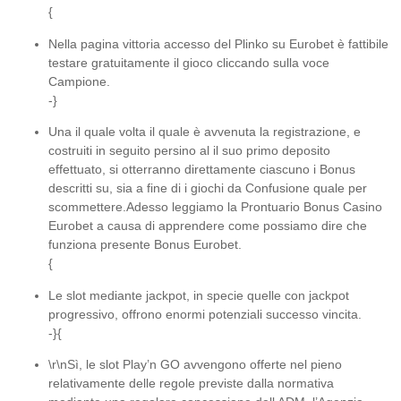
{
Nella pagina vittoria accesso del Plinko su Eurobet è fattibile
testare gratuitamente il gioco cliccando sulla voce
Campione.
-}
Una il quale volta il quale è avvenuta la registrazione, e
costruiti in seguito persino al il suo primo deposito
effettuato, si otterranno direttamente ciascuno i Bonus
descritti su, sia a fine di i giochi da Confusione quale per
scommettere.Adesso leggiamo la Prontuario Bonus Casino
Eurobet a causa di apprendere come possiamo dire che
funziona presente Bonus Eurobet.
{
Le slot mediante jackpot, in specie quelle con jackpot
progressivo, offrono enormi potenziali successo vincita.
-}{
\r\nSì, le slot Play’n GO avvengono offerte nel pieno
relativamente delle regole previste dalla normativa