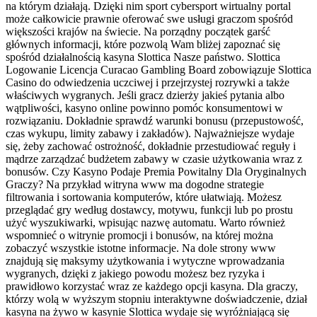
na którym działają. Dzięki nim sport cybersport wirtualny portal
może całkowicie prawnie oferować swe usługi graczom spośród
większości krajów na świecie. Na porządny początek garść
głównych informacji, które pozwolą Wam bliżej zapoznać się
spośród działalnością kasyna Slottica Nasze państwo. Slottica
Logowanie Licencja Curacao Gambling Board zobowiązuje Slottica
Casino do odwiedzenia uczciwej i przejrzystej rozrywki a także
właściwych wygranych. Jeśli gracz dzierży jakieś pytania albo
wątpliwości, kasyno online powinno pomóc konsumentowi w
rozwiązaniu. Dokładnie sprawdź warunki bonusu (przepustowość,
czas wykupu, limity zabawy i zakładów). Najważniejsze wydaje
się, żeby zachować ostrożność, dokładnie przestudiować reguły i
mądrze zarządzać budżetem zabawy w czasie użytkowania wraz z
bonusów. Czy Kasyno Podaje Premia Powitalny Dla Oryginalnych
Graczy? Na przykład witryna www ma dogodne strategie
filtrowania i sortowania komputerów, które ułatwiają. Możesz
przeglądać gry według dostawcy, motywu, funkcji lub po prostu
użyć wyszukiwarki, wpisując nazwę automatu. Warto również
wspomnieć o witrynie promocji i bonusów, na której można
zobaczyć wszystkie istotne informacje. Na dole strony www
znajdują się maksymy użytkowania i wytyczne wprowadzania
wygranych, dzięki z jakiego powodu możesz bez ryzyka i
prawidłowo korzystać wraz ze każdego opcji kasyna. Dla graczy,
którzy wolą w wyższym stopniu interaktywne doświadczenie, dział
kasyna na żywo w kasynie Slottica wydaje się wyróżniającą się