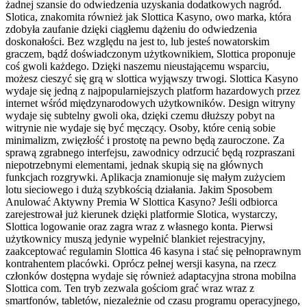
żadnej szansie do odwiedzenia uzyskania dodatkowych nagród.
Slotica, znakomita również jak Slottica Kasyno, owo marka, która
zdobyła zaufanie dzięki ciągłemu dążeniu do odwiedzenia
doskonałości. Bez względu na jest to, lub jesteś nowatorskim
graczem, bądź doświadczonym użytkownikiem, Slottica proponuje
coś gwoli każdego. Dzięki naszemu nieustającemu wsparciu,
możesz cieszyć się grą w slottica wyjąwszy trwogi. Slottica Kasyno
wydaje się jedną z najpopularniejszych platform hazardowych przez
internet wśród międzynarodowych użytkowników. Design witryny
wydaje się subtelny gwoli oka, dzięki czemu dłuższy pobyt na
witrynie nie wydaje się być męczący. Osoby, które cenią sobie
minimalizm, zwięzłość i prostotę na pewno będą zauroczone. Za
sprawą zgrabnego interfejsu, zawodnicy odrzucić będą rozpraszani
niepotrzebnymi elementami, jednak skupią się na głównych
funkcjach rozgrywki. Aplikacja znamionuje się małym zużyciem
lotu sieciowego i dużą szybkością działania. Jakim Sposobem
Anulować Aktywny Premia W Slottica Kasyno? Jeśli odbiorca
zarejestrował już kierunek dzięki platformie Slotica, wystarczy,
Slottica logowanie oraz zagra wraz z własnego konta. Pierwsi
użytkownicy muszą jedynie wypełnić blankiet rejestracyjny,
zaakceptować regulamin Slottica 46 kasyna i stać się pełnoprawnym
kontrahentem placówki. Oprócz pełnej wersji kasyna, na rzecz
członków dostępna wydaje się również adaptacyjna strona mobilna
Slottica com. Ten tryb zezwala gościom grać wraz wraz z
smartfonów, tabletów, niezależnie od czasu programu operacyjnego,