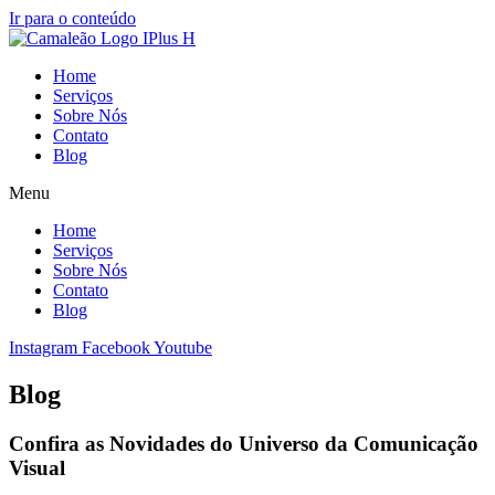
Ir para o conteúdo
Home
Serviços
Sobre Nós
Contato
Blog
Menu
Home
Serviços
Sobre Nós
Contato
Blog
Instagram
Facebook
Youtube
Blog
Confira as Novidades do Universo da Comunicação
Visual