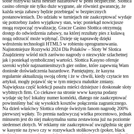
sobie rozrywki skrill neteller hazardowe w pełni bezpieczne. Slottica
casino oferuje nie tylko duże wygrane, ale również gwarancję, że
każda sesja zabawy będzie przebiegać w bezpiecznych
postanowieniach. Do udziału w turniejach nie zaakceptować wydaje
się potrzebny żaden wyjątkowy stan, więc poniekąd nowicjusze
mogą rozpocząć rywalizację. Gracze Casino Slottica otrzymują
dostęp do odwiedzenia zabawy, na której rezultaty pies z kulawą
nogą odrzucić może wpłynąć. Dzieje się naprawdę dzięki
wdrożeniu technologii HTML5 w robieniu oprogramowania.
Najistotniejsze Rozrywki 2024 Dla Polaków – Sloty W Slotica
Znajdziemy wśród nich zarówno nagrody o niezwykle szlachetnej
jak i poniekąd symbolicznej wartości. Slottica Kasyno oferuje
szeroki wybór najznamienitszych gier online, które zapewnią Wam
doniosłe doświadczenia hazardowe. Pamiętajmy, że kasyna
regularnie aktualizują swoją ofertę i że w chwili, kiedy czytacie ten
artykuł, mogły pojawić się w tym miejscu malutkie zmiany.
Największa część kolekcji pasażu mieści dzisiejsze i doskonałe sloty
wybitnych firm. Co ciekawe na stronie www kasyna podany
wydaje się być lokalny numer komórki, dlatego nie zaakceptować
powinniśmy bać się wysokich kosztów połączenia zagranicznego.
Na dzień właściwy Slottica oferuje świeżym fanom nagrodę 200%
pierwszej wpłaty. To premia nadzwyczaj wielka procentowo, jednak
minusem jest do niej maksymalna suma zestawiona już na poziomie
siedemset złotych. W reklamy nie zaakceptować uwzględnia się gier
w kasynie na żywo czy w rozrywkach stolikowych (poker, black