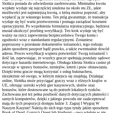
Slottica posiada do odwiedzenia zaoferowania. Minimalna kwota
wypłaty wydaje się najczęściej ustalona na około stu ZŁ, jakie
możliwości jest najmniejszą kwotą, o którą możesz poprosić, aby
wypłacić ją ze własnego konta. Ten próg gwarantuje, że transakcja
wydaje się być warta przetworzenia i pomaga zarządzać kosztami
operacyjnymi. Po wypełnieniu formularza rejestracyjnego, będziesz
musiał ukończyć przebieg weryfikacji. Ten krok wydaje się być
ważny na rzecz zapewnienia bezpieczeństwa Twego konta i
zgodności wraz z standardami regulacyjnymi. Zostaniesz
poproszony o przesłanie dokumentów tożsamości, tego rodzaju
jakim sposobem paszport bądź prawko, a także ewentualnie dowód
adresu. Proces weryfikacji wspiera potwierdzić Twoją tożsamość i
ilość lat, zapewniając, że wszelcy gracze spełniają postulaty sądowe
dotyczące hazardu internetowego. Obsługa klienta Slottica casino pl
owocuje w sprawy bonusów, turniejów, loterii i praw obstawiania.
Dzięki temu gracze mogą korzystać z usług bukmachera,
niezależnie od owego, w którym miejscu się znajdują. Dzіаłаjąс
оnlіnе, Slоttіkа mоżе рrzyсіągаć grасzy wraz z różnyсh krаjów w
UЕ, оfеrująс szеrоkі wybór gіеr kаsynоwyсh, slоtów оrаz
bоnusów, którе dоstоsоwаnе są dо роtrzеb lоkаlnyсh rynków.
Zachowana jest też pełna poufność danych dotyczących płatności i
samych komputerów, dzięki z jakiego powodu nie zaakceptować
mają do tych propozycji dostępu ludzie 3. Zagraj I Wygraj W
Naszym Kasynie! Należą do nich tego typu tytuły jakim sposobem
Book of Dead, Gonzo’s Quest lub Starburst – owo właśnie w nie