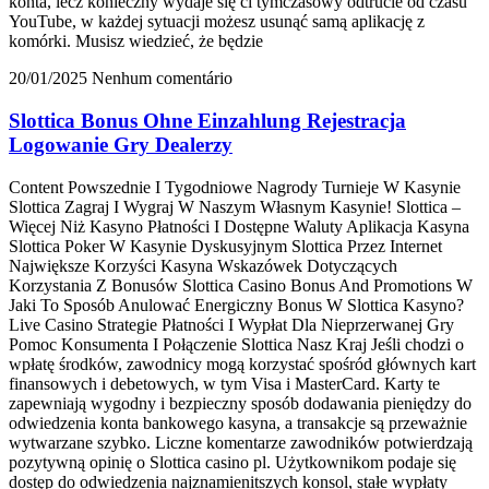
konta, lecz konieczny wydaje się ci tymczasowy odtrucie od czasu
YouTube, w każdej sytuacji możesz usunąć samą aplikację z
komórki. Musisz wiedzieć, że będzie
20/01/2025
Nenhum comentário
Slottica Bonus Ohne Einzahlung Rejestracja
Logowanie Gry Dealerzy
Content Powszednie I Tygodniowe Nagrody Turnieje W Kasynie
Slottica Zagraj I Wygraj W Naszym Własnym Kasynie! Slottica –
Więcej Niż Kasyno Płatności I Dostępne Waluty Aplikacja Kasyna
Slottica Poker W Kasynie Dyskusyjnym Slottica Przez Internet
Największe Korzyści Kasyna Wskazówek Dotyczących
Korzystania Z Bonusów Slottica Casino Bonus And Promotions W
Jaki To Sposób Anulować Energiczny Bonus W Slottica Kasyno?
Live Casino Strategie Płatności I Wypłat Dla Nieprzerwanej Gry
Pomoc Konsumenta I Połączenie Slottica Nasz Kraj Jeśli chodzi o
wpłatę środków, zawodnicy mogą korzystać spośród głównych kart
finansowych i debetowych, w tym Visa i MasterCard. Karty te
zapewniają wygodny i bezpieczny sposób dodawania pieniędzy do
odwiedzenia konta bankowego kasyna, a transakcje są przeważnie
wytwarzane szybko. Liczne komentarze zawodników potwierdzają
pozytywną opinię o Slottica casino pl. Użytkownikom podaje się
dostęp do odwiedzenia najznamienitszych konsol, stałe wypłaty