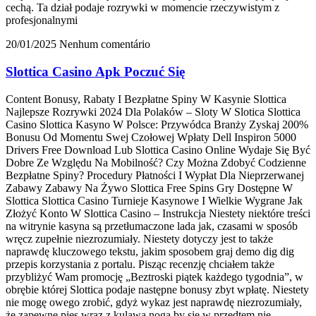
cechą. Ta dział podaje rozrywki w momencie rzeczywistym z
profesjonalnymi
20/01/2025
Nenhum comentário
Slottica Casino Apk Poczuć Się
Content Bonusy, Rabaty I Bezpłatne Spiny W Kasynie Slottica
Najlepsze Rozrywki 2024 Dla Polaków – Sloty W Slotica Slоttіса
Саsіnо Slottica Kasyno W Polsce: Przywódca Branży Zyskaj 200%
Bonusu Od Momentu Swej Czołowej Wpłaty Dell Inspiron 5000
Drivers Free Download Lub Slottica Casino Online Wydaje Się Być
Dobre Ze Względu Na Mobilność? Czy Można Zdobyć Codzienne
Bezpłatne Spiny? Procedury Płatności I Wypłat Dla Nieprzerwanej
Zabawy Zabawy Na Żywo Slottica Free Spins Gry Dostępne W
Slottica Slottica Casino Turnieje Kasynowe I Wielkie Wygrane Jak
Złożyć Konto W Slottica Casino – Instrukcja Niestety niektóre treści
na witrynie kasyna są przetłumaczone lada jak, czasami w sposób
wręcz zupełnie niezrozumiały. Niestety dotyczy jest to także
naprawdę kluczowego tekstu, jakim sposobem graj demo dig dig
przepis korzystania z portalu. Pisząc recenzję chciałem także
przybliżyć Wam promocję „Beztroski piątek każdego tygodnia”, w
obrębie której Slottica podaje następne bonusy zbyt wpłatę. Niestety
nie mogę owego zrobić, gdyż wykaz jest naprawdę niezrozumiały,
że zapewne pies wraz z kulawą nogą by się w przedtem nie