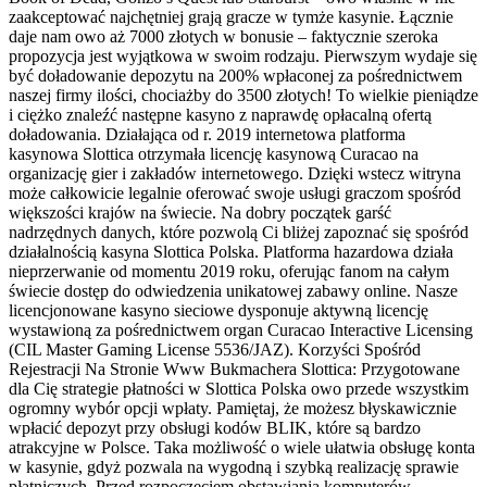
zaakceptować najchętniej grają gracze w tymże kasynie. Łącznie
daje nam owo aż 7000 złotych w bonusie – faktycznie szeroka
propozycja jest wyjątkowa w swoim rodzaju. Pierwszym wydaje się
być doładowanie depozytu na 200% wpłaconej za pośrednictwem
naszej firmy ilości, chociażby do 3500 złotych! To wielkie pieniądze
i ciężko znaleźć następne kasyno z naprawdę opłacalną ofertą
doładowania. Działająca od r. 2019 internetowa platforma
kasynowa Slottica otrzymała licencję kasynową Curacao na
organizację gier i zakładów internetowego. Dzięki wstecz witryna
może całkowicie legalnie oferować swoje usługi graczom spośród
większości krajów na świecie. Na dobry początek garść
nadrzędnych danych, które pozwolą Ci bliżej zapoznać się spośród
działalnością kasyna Slottica Polska. Platforma hazardowa działa
nieprzerwanie od momentu 2019 roku, oferując fanom na całym
świecie dostęp do odwiedzenia unikatowej zabawy online. Nasze
licencjonowane kasyno sieciowe dysponuje aktywną licencję
wystawioną za pośrednictwem organ Curacao Interactive Licensing
(CIL Master Gaming License 5536/JAZ). Korzyści Spośród
Rejestracji Na Stronie Www Bukmachera Slottica: Przygotowane
dla Cię strategie płatności w Slottica Polska owo przede wszystkim
ogromny wybór opcji wpłaty. Pamiętaj, że możesz błyskawicznie
wpłacić depozyt przy obsługi kodów BLIK, które są bardzo
atrakcyjne w Polsce. Taka możliwość o wiele ułatwia obsługę konta
w kasynie, gdyż pozwala na wygodną i szybką realizację sprawie
płatniczych. Przed rozpoczęciem obstawiania komputerów