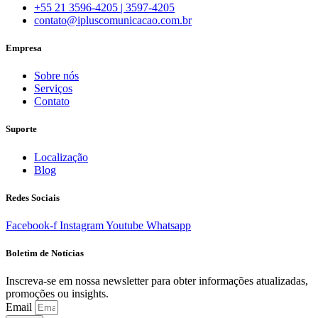
+55 21 3596-4205 | 3597-4205
contato@ipluscomunicacao.com.br
Empresa
Sobre nós
Serviços
Contato
Suporte
Localização
Blog
Redes Sociais
Facebook-f
Instagram
Youtube
Whatsapp
Boletim de Notícias
Inscreva-se em nossa newsletter para obter informações atualizadas,
promoções ou insights.
Email