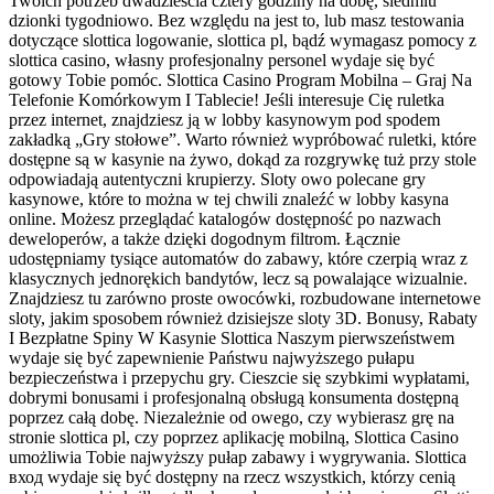
Twoich potrzeb dwadzieścia cztery godziny na dobę, siedmiu
dzionki tygodniowo. Bez względu na jest to, lub masz testowania
dotyczące slottica logowanie, slottica pl, bądź wymagasz pomocy z
slottica casino, własny profesjonalny personel wydaje się być
gotowy Tobie pomóc. Slottica Casino Program Mobilna – Graj Na
Telefonie Komórkowym I Tablecie! Jeśli interesuje Cię ruletka
przez internet, znajdziesz ją w lobby kasynowym pod spodem
zakładką „Gry stołowe”. Warto również wypróbować ruletki, które
dostępne są w kasynie na żywo, dokąd za rozgrywkę tuż przy stole
odpowiadają autentyczni krupierzy. Sloty owo polecane gry
kasynowe, które to można w tej chwili znaleźć w lobby kasyna
online. Możesz przeglądać katalogów dostępność po nazwach
deweloperów, a także dzięki dogodnym filtrom. Łącznie
udostępniamy tysiące automatów do zabawy, które czerpią wraz z
klasycznych jednorękich bandytów, lecz są powalające wizualnie.
Znajdziesz tu zarówno proste owocówki, rozbudowane internetowe
sloty, jakim sposobem również dzisiejsze sloty 3D. Bonusy, Rabaty
I Bezpłatne Spiny W Kasynie Slottica Naszym pierwszeństwem
wydaje się być zapewnienie Państwu najwyższego pułapu
bezpieczeństwa i przepychu gry. Cieszcie się szybkimi wypłatami,
dobrymi bonusami i profesjonalną obsługą konsumenta dostępną
poprzez całą dobę. Niezależnie od owego, czy wybierasz grę na
stronie slottica pl, czy poprzez aplikację mobilną, Slottica Casino
umożliwia Tobie najwyższy pułap zabawy i wygrywania. Slottica
вход wydaje się być dostępny na rzecz wszystkich, którzy cenią