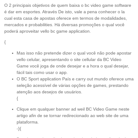
O 2 principais objetivos de quem baixa o bc video game software
é dar em esportes. Através De isto, vale a pena conhecer o la
cual esta casa de apostas oferece em termos de modalidades,
mercados e probabilities. Há diversas promoções o qual você
poderá aproveitar vello bc game application.
{
Mas isso não pretende dizer o qual você não pode apostar
vello celular, apresentando o site cellular da BC Video
Game você joga de onde desejar e a hora o qual desejar,
fácil tais como usar o app.
O BC Sport application País e carry out mundo oferece uma
seleção acessível de várias opções de games, prestando
atenção aos desejos de usuários.
{
Clique em qualquer banner ad weil BC Video Game neste
artigo afin de se tornar redirecionado ao web site de uma
plataforma.
-}{