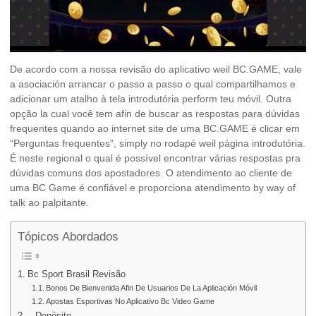
De acordo com a nossa revisão do aplicativo weil BC.GAME, vale
a asociación arrancar o passo a passo o qual compartilhamos e
adicionar um atalho à tela introdutória perform teu móvil. Outra
opção la cual você tem afin de buscar as respostas para dúvidas
frequentes quando ao internet site de uma BC.GAME é clicar em
“Perguntas frequentes”, simply no rodapé weil página introdutória.
É neste regional o qual é possível encontrar várias respostas pra
dúvidas comuns dos apostadores. O atendimento ao cliente de
uma BC Game é confiável e proporciona atendimento by way of
talk ao palpitante.
Tópicos Abordados
Bc Sport Brasil Revisão
Bonos De Bienvenida Afin De Usuarios De La Aplicación Móvil
Apostas Esportivas No Aplicativo Bc Video Game
– Depósito