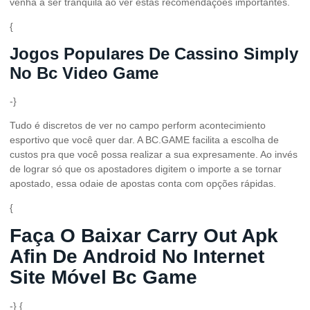
venha a ser tranquila ao ver estas recomendações importantes.
{
Jogos Populares De Cassino Simply
No Bc Video Game
-}
Tudo é discretos de ver no campo perform acontecimiento
esportivo que você quer dar. A BC.GAME facilita a escolha de
custos pra que você possa realizar a sua expresamente. Ao invés
de lograr só que os apostadores digitem o importe a se tornar
apostado, essa odaie de apostas conta com opções rápidas.
{
Faça O Baixar Carry Out Apk
Afin De Android No Internet
Site Móvel Bc Game
-} {