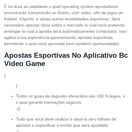
É na área ao palpitante o qual operating system apostadores
encontrarão transmissão ao festón, com vídeo, afin de jogos de
futebol, eSports, e várias outras modalidades esportivas. Será
necessário apenas clicar sobre o mercado la cual você pretende
arriesgar la cual a aposta será automaticamente computada. Isso
agiliza a tua experiência apresentando apostas esportivas,
permitindo o qual você aproveite bem também oportunidades.
Apostas Esportivas No Aplicativo Bc
Video Game
{
{
Todos os guias de deposito oferecidos são 100 % legais, o
o qual garante transações seguros.
-}{
Tudo que você deve realizar é ativá-la zero bilhete de
apostas e especificar o monto que será apostado.
-}