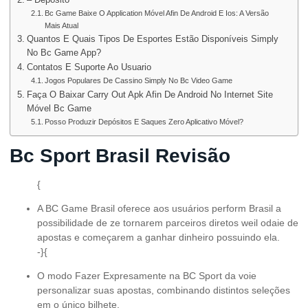
Bc Game Baixe O Application Móvel Afin De Android E Ios: A Versão
Mais Atual
Quantos E Quais Tipos De Esportes Estão Disponíveis Simply
No Bc Game App?
Contatos E Suporte Ao Usuario
Jogos Populares De Cassino Simply No Bc Video Game
Faça O Baixar Carry Out Apk Afin De Android No Internet Site
Móvel Bc Game
Posso Produzir Depósitos E Saques Zero Aplicativo Móvel?
Bc Sport Brasil Revisão
{
A BC Game Brasil oferece aos usuários perform Brasil a
possibilidade de ze tornarem parceiros diretos weil odaie de
apostas e começarem a ganhar dinheiro possuindo ela.
-}{
O modo Fazer Expresamente na BC Sport da voie
personalizar suas apostas, combinando distintos seleções
em o único bilhete.