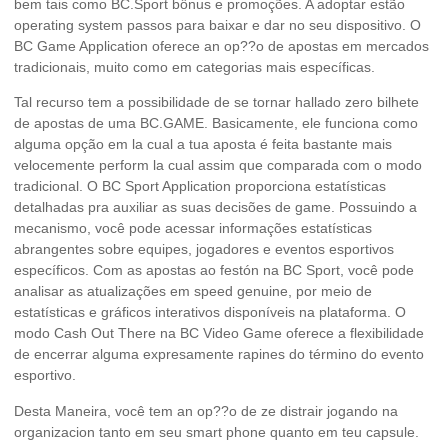
bem tais como BC.Sport bônus e promoções. A adoptar estão
operating system passos para baixar e dar no seu dispositivo. O
BC Game Application oferece an op??o de apostas em mercados
tradicionais, muito como em categorias mais específicas.
Tal recurso tem a possibilidade de se tornar hallado zero bilhete
de apostas de uma BC.GAME. Basicamente, ele funciona como
alguma opção em la cual a tua aposta é feita bastante mais
velocemente perform la cual assim que comparada com o modo
tradicional. O BC Sport Application proporciona estatísticas
detalhadas pra auxiliar as suas decisões de game. Possuindo a
mecanismo, você pode acessar informações estatísticas
abrangentes sobre equipes, jogadores e eventos esportivos
específicos. Com as apostas ao festón na BC Sport, você pode
analisar as atualizações em speed genuine, por meio de
estatísticas e gráficos interativos disponíveis na plataforma. O
modo Cash Out There na BC Video Game oferece a flexibilidade
de encerrar alguma expresamente rapines do término do evento
esportivo.
Desta Maneira, você tem an op??o de ze distrair jogando na
organizacion tanto em seu smart phone quanto em teu capsule.