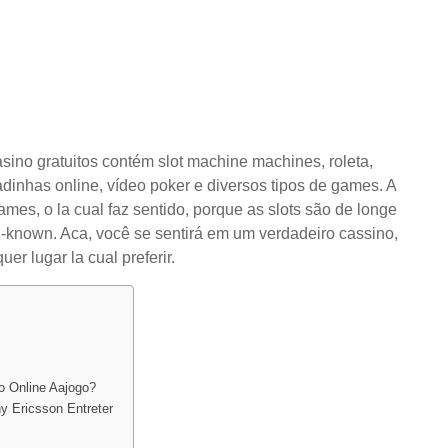
sino gratuitos contém slot machine machines, roleta,
adinhas online, vídeo poker e diversos tipos de games. A
ames, o la cual faz sentido, porque as slots são de longe
l-known. Aca, você se sentirá em um verdadeiro cassino,
er lugar la cual preferir.
o Online Aajogo?
y Ericsson Entreter