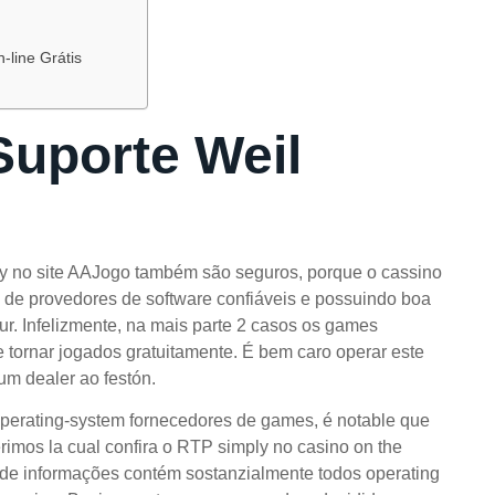
line Grátis
Suporte Weil
y no site AAJogo também são seguros, porque o cassino
 de provedores de software confiáveis e possuindo boa
ur. Infelizmente, na mais parte 2 casos os games
 tornar jogados gratuitamente. É bem caro operar este
um dealer ao festón.
 operating-system fornecedores de games, é notable que
erimos la cual confira o RTP simply no casino on the
n de informações contém sostanzialmente todos operating