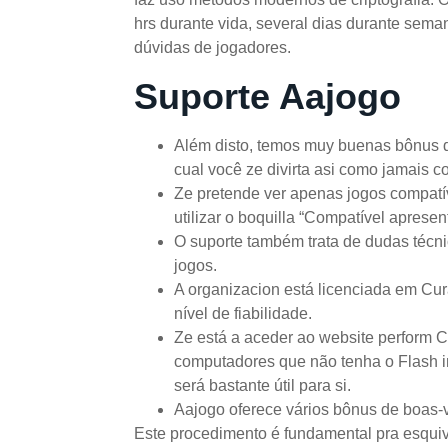
hrs durante vida, several dias durante sema
dúvidas de jogadores.
Suporte Aajogo
Além disto, temos muy buenas bônus d
cual você ze divirta asi como jamais c
Ze pretende ver apenas jogos compatí
utilizar o boquilla “Compatível aprese
O suporte também trata de dudas técn
jogos.
A organizacion está licenciada em Cur
nível de fiabilidade.
Ze está a aceder ao website perform 
computadores que não tenha o Flash in
será bastante útil para si.
Aajogo oferece vários bônus de boas-v
Este procedimento é fundamental pra esqui