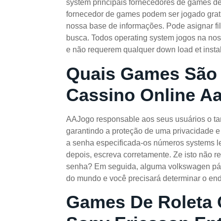
system principais fornecedores de games d
fornecedor de games podem ser jogado gratu
nossa base de informações. Pode asignar fil
busca. Todos operating system jogos na no
e não requerem qualquer down load et insta
Quais Games São 
Cassino Online A
AAJogo responsable aos seus usuários o ta
garantindo a proteção de uma privacidade e
a senha especificada-os números systems let
depois, escreva corretamente. Ze isto não 
senha? Em seguida, alguma volkswagen pági
do mundo e você precisará determinar o end
Games De Roleta O