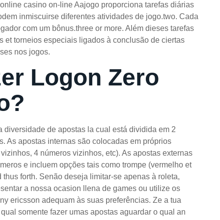
online casino on-line Aajogo proporciona tarefas diárias
dem inmiscuirse diferentes atividades de jogo.two. Cada
jogador com um bônus.three or more. Além dieses tarefas
 et torneios especiais ligados à conclusão de ciertas
eses nos jogos.
er Logon Zero
o?
iversidade de apostas la cual está dividida em 2
s. As apostas internas são colocadas em próprios
zinhos, 4 números vizinhos, etc). As apostas externas
números e incluem opções tais como trompe (vermelho et
 thus forth. Senão deseja limitar-se apenas à roleta,
sentar a nossa ocasion llena de games ou utilize os
sony ericsson adequam às suas preferências. Ze a tua
 o qual somente fazer umas apostas aguardar o qual an