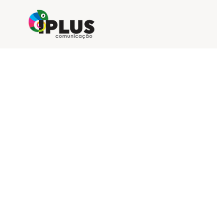
Slots E Games 