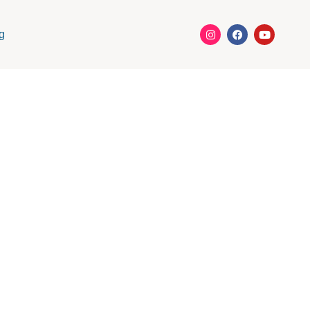
g
rátis Online