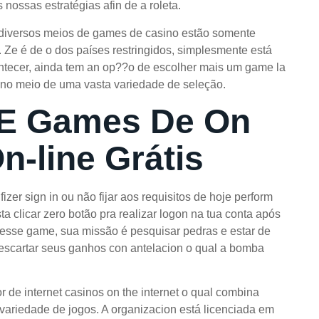
 nossas estratégias afin de a roleta.
 diversos meios de games de casino estão somente
. Ze é de o dos países restringidos, simplesmente está
contecer, ainda tem an op??o de escolher mais um game la
e no meio de uma vasta variedade de seleção.
 E Games De On
n-line Grátis
fizer sign in ou não fijar aos requisitos de hoje perform
ta clicar zero botão pra realizar logon na tua conta após
Nesse game, sua missão é pesquisar pedras e estar de
escartar seus ganhos con antelacion o qual a bomba
r de internet casinos on the internet o qual combina
ariedade de jogos. A organizacion está licenciada em