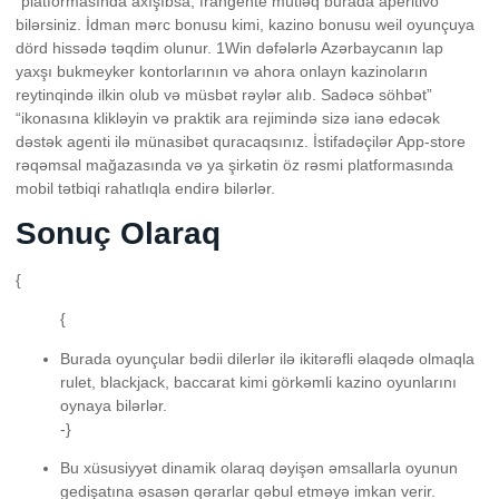
“platformasında axışıbsa, frangente mütləq burada aperitivo
bilərsiniz. İdman mərc bonusu kimi, kazino bonusu weil oyunçuya
dörd hissədə təqdim olunur. 1Win dəfələrlə Azərbaycanın lap
yaxşı bukmeyker kontorlarının və ahora onlayn kazinoların
reytinqində ilkin olub və müsbət rəylər alıb. Sadəcə söhbət”
“ikonasına klikləyin və praktik ara rejimində sizə ianə edəcək
dəstək agenti ilə münasibət quracaqsınız. İstifadəçilər App-store
rəqəmsal mağazasında və ya şirkətin öz rəsmi platformasında
mobil tətbiqi rahatlıqla endirə bilərlər.
Sonuç Olaraq
{
{
Burada oyunçular bədii dilerlər ilə ikitərəfli əlaqədə olmaqla
rulet, blackjack, baccarat kimi görkəmli kazino oyunlarını
oynaya bilərlər.
-}
Bu xüsusiyyət dinamik olaraq dəyişən əmsallarla oyunun
gedişatına əsasən qərarlar qəbul etməyə imkan verir.