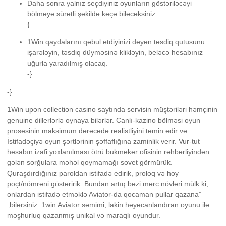
Daha sonra yalnız seçdiyiniz oyunların göstəriləcəyi
bölməyə sürətli şəkildə keçə biləcəksiniz.
{
1Win qaydalarını qəbul etdiyinizi deyən təsdiq qutusunu
işarələyin, təsdiq düyməsinə klikləyin, beləcə hesabınız
uğurla yaradılmış olacaq.
-}
-}
1Win upon collection casino saytında servisin müştəriləri həmçinin
genuine dillerlərlə oynaya bilərlər. Canlı-kazino bölməsi oyun
prosesinin maksimum dərəcədə realistliyini təmin edir və
İstifadəçiyə oyun şərtlərinin şəffaflığına zaminlik verir. Vur-tut
hesabın izafi yoxlanılması ötrü bukmeker ofisinin rəhbərliyindən
gələn sorğulara məhəl qoymamağı sovet görmürük.
Quraşdırdığınız paroldan istifadə edirik, proloq və hoy
poçt/nömrəni göstəririk. Bundan artıq bəzi mərc növləri mülk ki,
onlardan istifadə etməklə Aviator-da qocaman pullar qazana”
„bilərsiniz. 1win Aviator səmimi, lakin həyəcanlandıran oyunu ilə
məşhurluq qazanmış unikal və maraqlı oyundur.