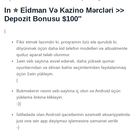
In ⭐ Ei̇dman Və Kazino Mərcləri >>
Depozit Bonusu $100″
{
Fikir etmək lazımdır ki, proqramın özü elə qurulub ki,
döyünmək üçün daha kid telefon modelləri və attualmente
quduz aparat tələb olunmur.
1win veb saytına əvvəl edərək, daha yüksək qumar
oyunlarından və idman bahis seçimlərindən faydalanmaq
üçün 1win yükləyin.
{
Bukmekerin rəsmi veb-saytına iç olun və Android üçün
yükləmə linkinə klikləyin.
-}{
İstifadədə olan Android qacetlərinin əzəmətli əksəriyyətində
just one win app dəyişməz işləməsinə zəmanət verilir.
-}