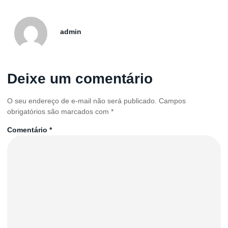
admin
Deixe um comentário
O seu endereço de e-mail não será publicado.
Campos
obrigatórios são marcados com
*
Comentário
*