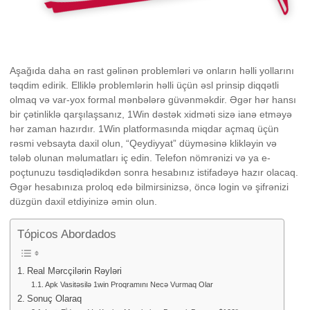
Aşağıda daha ən rast gəlinən problemləri və onların həlli yollarını
təqdim edirik. Elliklə problemlərin həlli üçün əsl prinsip diqqətli
olmaq və var-yox formal mənbələrə güvənməkdir. Əgər hər hansı
bir çətinliklə qarşılaşsanız, 1Win dəstək xidməti sizə ianə etməyə
hər zaman hazırdır. 1Win platformasında miqdar açmaq üçün
rəsmi vebsayta daxil olun, “Qeydiyyat” düyməsinə klikləyin və
tələb olunan məlumatları iç edin. Telefon nömrənizi və ya e-
poçtunuzu təsdiqlədikdən sonra hesabınız istifadəyə hazır olacaq.
Əgər hesabınıza proloq edə bilmirsinizsə, öncə login və şifrənizi
düzgün daxil etdiyinizə əmin olun.
Tópicos Abordados
Real Mərcçilərin Rəyləri
Apk Vasitəsilə 1win Proqramını Necə Vurmaq Olar
Sonuç Olaraq