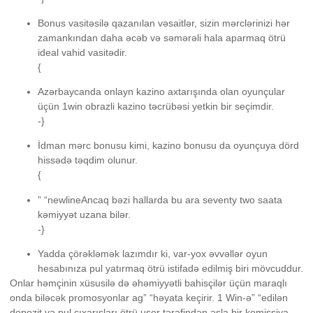
Bonus vasitəsilə qazanılan vəsaitlər, sizin mərclərinizi hər
zamankından daha əcəb və səmərəli hala aparmaq ötrü
ideal vahid vasitədir.
{
Azərbaycanda onlayn kazino axtarışında olan oyunçular
üçün 1win obrazli kazino təcrübəsi yetkin bir seçimdir.
-}
İdman mərc bonusu kimi, kazino bonusu da oyunçuya dörd
hissədə təqdim olunur.
{
” “newlineAncaq bəzi hallarda bu ara seventy two saata
kəmiyyət uzana bilər.
-}
Yadda çörəkləmək lazımdır ki, var-yox əvvəllər oyun
hesabınıza pul yatırmaq ötrü istifadə edilmiş biri mövcuddur.
Onlar həmçinin xüsusilə də əhəmiyyətli bahisçilər üçün maraqlı
onda biləcək promosyonlar ag” “həyata keçirir. 1 Win-ə” “edilən
depozit və pul çıxarışları ötrü user tərəfindən əsla bir komissiya