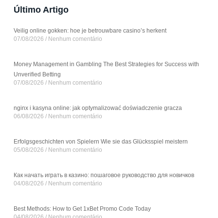
Último Artigo
Veilig online gokken: hoe je betrouwbare casino’s herkent
07/08/2026
Nenhum comentário
Money Management in Gambling The Best Strategies for Success with
Unverified Betting
07/08/2026
Nenhum comentário
nginx i kasyna online: jak optymalizować doświadczenie gracza
06/08/2026
Nenhum comentário
Erfolgsgeschichten von Spielern Wie sie das Glücksspiel meistern
05/08/2026
Nenhum comentário
Как начать играть в казино: пошаговое руководство для новичков
04/08/2026
Nenhum comentário
Best Methods: How to Get 1xBet Promo Code Today
04/08/2026
Nenhum comentário