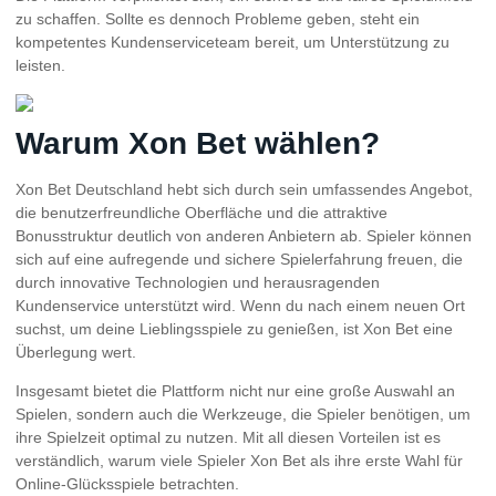
zu schaffen. Sollte es dennoch Probleme geben, steht ein
kompetentes Kundenserviceteam bereit, um Unterstützung zu
leisten.
Warum Xon Bet wählen?
Xon Bet Deutschland hebt sich durch sein umfassendes Angebot,
die benutzerfreundliche Oberfläche und die attraktive
Bonusstruktur deutlich von anderen Anbietern ab. Spieler können
sich auf eine aufregende und sichere Spielerfahrung freuen, die
durch innovative Technologien und herausragenden
Kundenservice unterstützt wird. Wenn du nach einem neuen Ort
suchst, um deine Lieblingsspiele zu genießen, ist Xon Bet eine
Überlegung wert.
Insgesamt bietet die Plattform nicht nur eine große Auswahl an
Spielen, sondern auch die Werkzeuge, die Spieler benötigen, um
ihre Spielzeit optimal zu nutzen. Mit all diesen Vorteilen ist es
verständlich, warum viele Spieler Xon Bet als ihre erste Wahl für
Online-Glücksspiele betrachten.