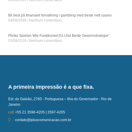
Bli best på finansiell forvaltning i gambling med beste nett casino
04/08/2026
Nenhum comentário
Plinko Spielen Wie Funktioniert Es Und Beste Gewinnstrategie”
03/08/2026
Nenhum comentário
A primeira impressão é a que fixa.
Est. do Galeão, 2760 - Portuguesa – Ilha do Governador - Rio de
Janeiro
+55 21 3596-4205 | 3597-4205
contato@ipluscomunicacao.com.br