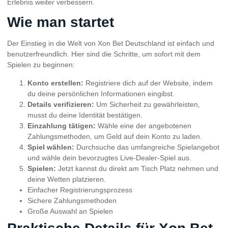
Erlebnis weiter verbessern.
Wie man startet
Der Einstieg in die Welt von Xon Bet Deutschland ist einfach und
benutzerfreundlich. Hier sind die Schritte, um sofort mit dem
Spielen zu beginnen:
Konto erstellen:
Registriere dich auf der Website, indem
du deine persönlichen Informationen eingibst.
Details verifizieren:
Um Sicherheit zu gewährleisten,
musst du deine Identität bestätigen.
Einzahlung tätigen:
Wähle eine der angebotenen
Zahlungsmethoden, um Geld auf dein Konto zu laden.
Spiel wählen:
Durchsuche das umfangreiche Spielangebot
und wähle dein bevorzugtes Live-Dealer-Spiel aus.
Spielen:
Jetzt kannst du direkt am Tisch Platz nehmen und
deine Wetten platzieren.
Einfacher Registrierungsprozess
Sichere Zahlungsmethoden
Große Auswahl an Spielen