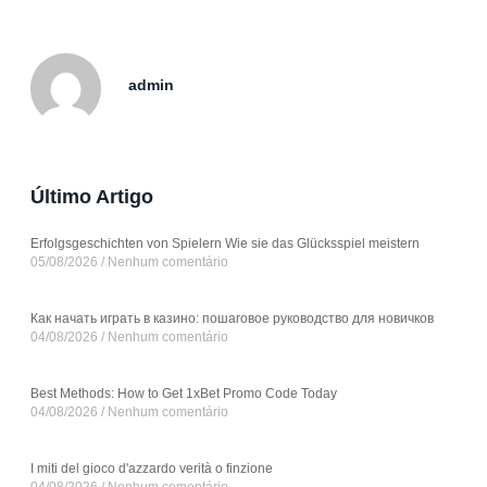
admin
Último Artigo
Erfolgsgeschichten von Spielern Wie sie das Glücksspiel meistern
05/08/2026
Nenhum comentário
Как начать играть в казино: пошаговое руководство для новичков
04/08/2026
Nenhum comentário
Best Methods: How to Get 1xBet Promo Code Today
04/08/2026
Nenhum comentário
I miti del gioco d'azzardo verità o finzione
04/08/2026
Nenhum comentário