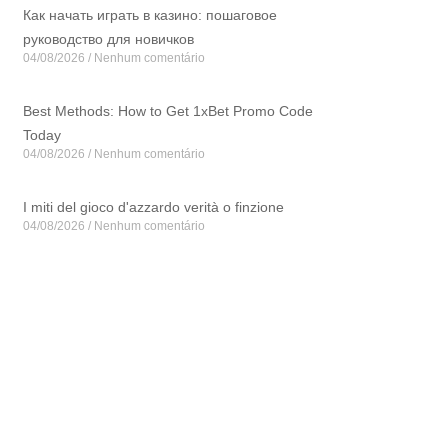
Как начать играть в казино: пошаговое
руководство для новичков
04/08/2026
Nenhum comentário
Best Methods: How to Get 1xBet Promo Code
Today
04/08/2026
Nenhum comentário
I miti del gioco d'azzardo verità o finzione
04/08/2026
Nenhum comentário