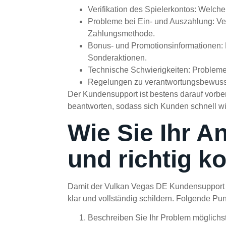
Verifikation des Spielerkontos: Welch
Probleme bei Ein- und Auszahlung: Ve
Zahlungsmethode.
Bonus- und Promotionsinformationen: 
Sonderaktionen.
Technische Schwierigkeiten: Probleme 
Regelungen zu verantwortungsbewuss
Der Kundensupport ist bestens darauf vorber
beantworten, sodass sich Kunden schnell wi
Wie Sie Ihr A
und richtig 
Damit der Vulkan Vegas DE Kundensupport Ih
klar und vollständig schildern. Folgende Pun
Beschreiben Sie Ihr Problem möglichst