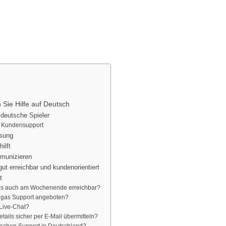
Sie Hilfe auf Deutsch
 deutsche Spieler
 Kundensupport
ösung
ilft
mmunizieren
ut erreichbar und kundenorientiert
t
gas auch am Wochenende erreichbar?
egas Support angeboten?
 Live-Chat?
tails sicher per E-Mail übermitteln?
onischen Support in Deutschland?