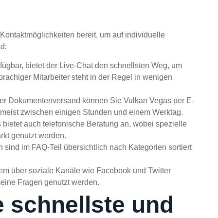
ontaktmöglichkeiten bereit, um auf individuelle
d:
fügbar, bietet der Live-Chat den schnellsten Weg, um
prachiger Mitarbeiter steht in der Regel in wenigen
oder Dokumentenversand können Sie Vulkan Vegas per E-
egt meist zwischen einigen Stunden und einem Werktag.
bietet auch telefonische Beratung an, wobei spezielle
kt genutzt werden.
n sind im FAQ-Teil übersichtlich nach Kategorien sortiert
em über soziale Kanäle wie Facebook und Twitter
emeine Fragen genutzt werden.
e schnellste und