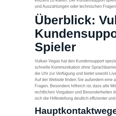
effizient zu klären. Der Kundensupport spiel
und Auszahlungen oder technischen Fragen 
Überblick: V
Kundensuppor
Spieler
Vulkan Vegas hat den Kundensupport speziel
schnelle Kommunikation ohne Sprachbarriere
die Uhr zur Verfügung und bietet sowohl Liv
Auf der Website finden Sie außerdem eine a
Fragen. Besonders hilfreich ist, dass alle M
rechtlichen Vorgaben und Besonderheiten de
sich die Hilfestellung deutlich effizienter un
Hauptkontaktwege