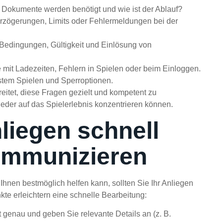
e Dokumente werden benötigt und wie ist der Ablauf?
rzögerungen, Limits oder Fehlermeldungen bei der
Bedingungen, Gültigkeit und Einlösung von
mit Ladezeiten, Fehlern in Spielen oder beim Einloggen.
tem Spielen und Sperroptionen.
eitet, diese Fragen gezielt und kompetent zu
eder auf das Spielerlebnis konzentrieren können.
nliegen schnell
kommunizieren
nen bestmöglich helfen kann, sollten Sie Ihr Anliegen
kte erleichtern eine schnelle Bearbeitung:
 genau und geben Sie relevante Details an (z. B.