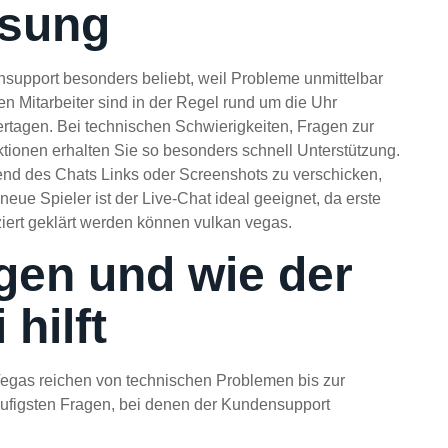
ösung
support besonders beliebt, weil Probleme unmittelbar
n Mitarbeiter sind in der Regel rund um die Uhr
rtagen. Bei technischen Schwierigkeiten, Fragen zur
tionen erhalten Sie so besonders schnell Unterstützung.
hrend des Chats Links oder Screenshots zu verschicken,
neue Spieler ist der Live-Chat ideal geeignet, da erste
ziert geklärt werden können
vulkan vegas
.
gen und wie der
hilft
Vegas reichen von technischen Problemen bis zur
äufigsten Fragen, bei denen der Kundensupport