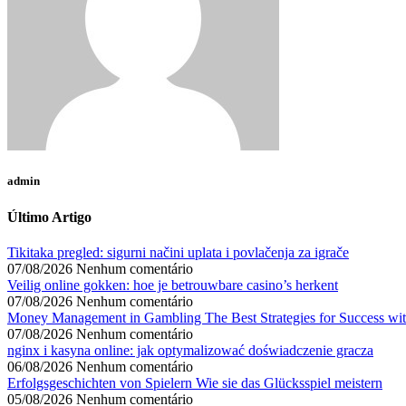
admin
Último Artigo
Tikitaka pregled: sigurni načini uplata i povlačenja za igrače
07/08/2026
Nenhum comentário
Veilig online gokken: hoe je betrouwbare casino’s herkent
07/08/2026
Nenhum comentário
Money Management in Gambling The Best Strategies for Success wit
07/08/2026
Nenhum comentário
nginx i kasyna online: jak optymalizować doświadczenie gracza
06/08/2026
Nenhum comentário
Erfolgsgeschichten von Spielern Wie sie das Glücksspiel meistern
05/08/2026
Nenhum comentário