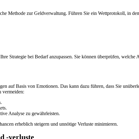
tzliche Methode zur Geldverwaltung. Führen Sie ein Wettprotokoll, in de
Ihre Strategie bei Bedarf anzupassen. Sie können überprüfen, welche A
ngen auf Basis von Emotionen. Das kann dazu führen, dass Sie unüberle
u vermeiden:
.
ets.
tive Analyse zu gewährleisten.
hancen erheblich steigern und unnötige Verluste minimieren.
 -verluste