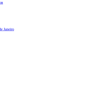
ов
de Janeiro