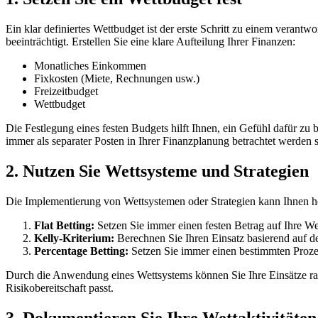
Ein klar definiertes Wettbudget ist der erste Schritt zu einem verantw
beeinträchtigt. Erstellen Sie eine klare Aufteilung Ihrer Finanzen:
Monatliches Einkommen
Fixkosten (Miete, Rechnungen usw.)
Freizeitbudget
Wettbudget
Die Festlegung eines festen Budgets hilft Ihnen, ein Gefühl dafür z
immer als separater Posten in Ihrer Finanzplanung betrachtet werden s
2. Nutzen Sie Wettsysteme und Strategien
Die Implementierung von Wettsystemen oder Strategien kann Ihnen helf
Flat Betting:
Setzen Sie immer einen festen Betrag auf Ihre W
Kelly-Kriterium:
Berechnen Sie Ihren Einsatz basierend auf d
Percentage Betting:
Setzen Sie immer einen bestimmten Prozen
Durch die Anwendung eines Wettsystems können Sie Ihre Einsätze ration
Risikobereitschaft passt.
3. Dokumentieren Sie Ihre Wettaktivitäten