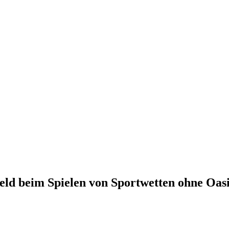
eld beim Spielen von Sportwetten ohne Oas