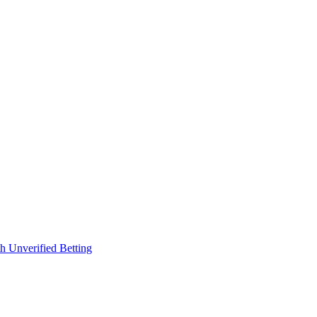
h Unverified Betting