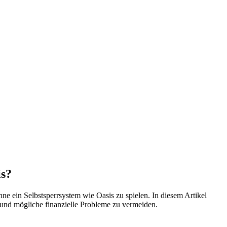
is?
hne ein Selbstsperrsystem wie Oasis zu spielen. In diesem Artikel
 und mögliche finanzielle Probleme zu vermeiden.