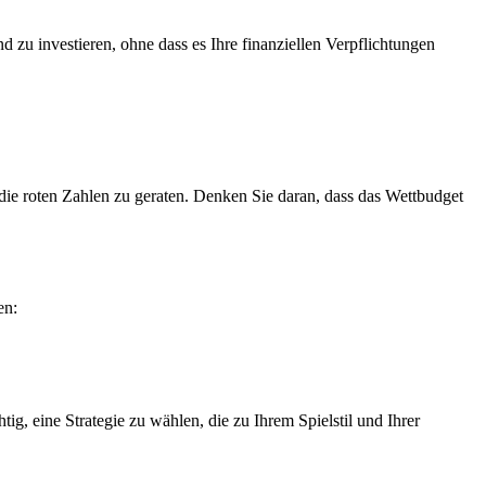
nd zu investieren, ohne dass es Ihre finanziellen Verpflichtungen
die roten Zahlen zu geraten. Denken Sie daran, dass das Wettbudget
en:
g, eine Strategie zu wählen, die zu Ihrem Spielstil und Ihrer