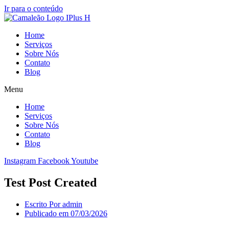
Ir para o conteúdo
Home
Serviços
Sobre Nós
Contato
Blog
Menu
Home
Serviços
Sobre Nós
Contato
Blog
Instagram
Facebook
Youtube
Test Post Created
Escrito Por
admin
Publicado em
07/03/2026