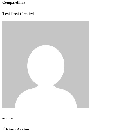
Compartilhar:
Test Post Created
admin
Último Artigo