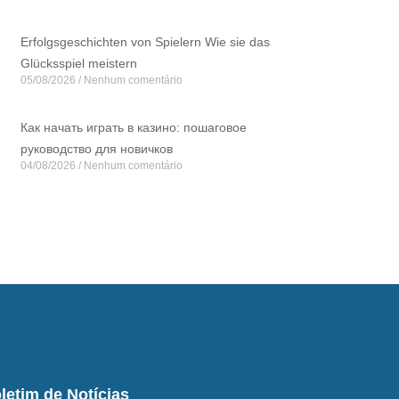
Erfolgsgeschichten von Spielern Wie sie das
Glücksspiel meistern
05/08/2026
Nenhum comentário
Как начать играть в казино: пошаговое
руководство для новичков
04/08/2026
Nenhum comentário
letim de Notícias