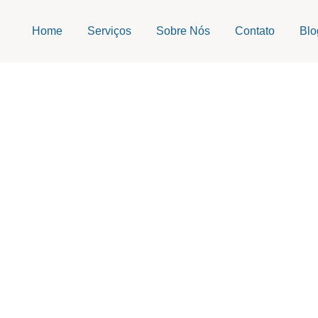
Home
Serviços
Sobre Nós
Contato
Blo
Test Post Created
Escrito Por
admin
Publicado em
07/02/2026