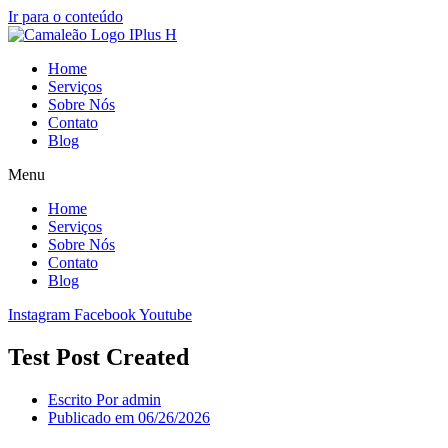
Ir para o conteúdo
Home
Serviços
Sobre Nós
Contato
Blog
Menu
Home
Serviços
Sobre Nós
Contato
Blog
Instagram
Facebook
Youtube
Test Post Created
Escrito Por
admin
Publicado em
06/26/2026