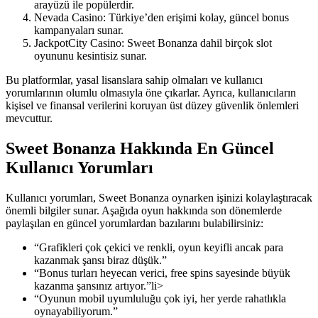
arayüzü ile popülerdir.
Nevada Casino: Türkiye’den erişimi kolay, güncel bonus
kampanyaları sunar.
JackpotCity Casino: Sweet Bonanza dahil birçok slot
oyununu kesintisiz sunar.
Bu platformlar, yasal lisanslara sahip olmaları ve kullanıcı
yorumlarının olumlu olmasıyla öne çıkarlar. Ayrıca, kullanıcıların
kişisel ve finansal verilerini koruyan üst düzey güvenlik önlemleri
mevcuttur.
Sweet Bonanza Hakkında En Güncel
Kullanıcı Yorumları
Kullanıcı yorumları, Sweet Bonanza oynarken işinizi kolaylaştıracak
önemli bilgiler sunar. Aşağıda oyun hakkında son dönemlerde
paylaşılan en güncel yorumlardan bazılarını bulabilirsiniz:
“Grafikleri çok çekici ve renkli, oyun keyifli ancak para
kazanmak şansı biraz düşük.”
“Bonus turları heyecan verici, free spins sayesinde büyük
kazanma şansınız artıyor.”li>
“Oyunun mobil uyumluluğu çok iyi, her yerde rahatlıkla
oynayabiliyorum.”