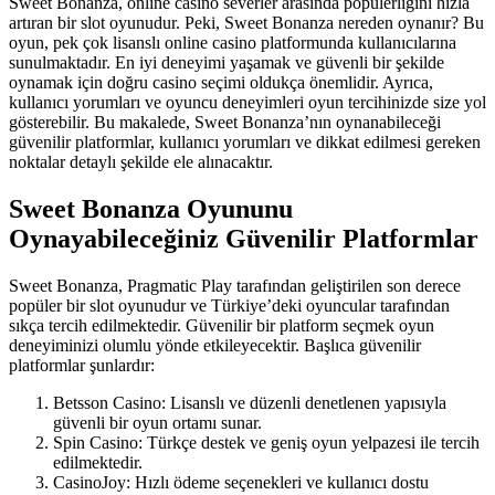
Sweet Bonanza, online casino severler arasında popülerliğini hızla
artıran bir slot oyunudur. Peki, Sweet Bonanza nereden oynanır? Bu
oyun, pek çok lisanslı online casino platformunda kullanıcılarına
sunulmaktadır. En iyi deneyimi yaşamak ve güvenli bir şekilde
oynamak için doğru casino seçimi oldukça önemlidir. Ayrıca,
kullanıcı yorumları ve oyuncu deneyimleri oyun tercihinizde size yol
gösterebilir. Bu makalede, Sweet Bonanza’nın oynanabileceği
güvenilir platformlar, kullanıcı yorumları ve dikkat edilmesi gereken
noktalar detaylı şekilde ele alınacaktır.
Sweet Bonanza Oyununu
Oynayabileceğiniz Güvenilir Platformlar
Sweet Bonanza, Pragmatic Play tarafından geliştirilen son derece
popüler bir slot oyunudur ve Türkiye’deki oyuncular tarafından
sıkça tercih edilmektedir. Güvenilir bir platform seçmek oyun
deneyiminizi olumlu yönde etkileyecektir. Başlıca güvenilir
platformlar şunlardır:
Betsson Casino: Lisanslı ve düzenli denetlenen yapısıyla
güvenli bir oyun ortamı sunar.
Spin Casino: Türkçe destek ve geniş oyun yelpazesi ile tercih
edilmektedir.
CasinoJoy: Hızlı ödeme seçenekleri ve kullanıcı dostu