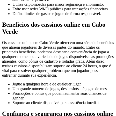
Utilize criptomoedas para maior segurança e anonimato.
Evite usar redes Wi-Fi públicas para transações financeiras.
Defina limites de gastos e jogue de forma responsável.
Benefícios dos cassinos online em Cabo
Verde
Os cassinos online em Cabo Verde oferecem uma série de benefícios
que atraem jogadores de diversas partes do mundo. Entre os
principais benefícios, podemos destacar a conveniência de jogar a
qualquer momento, a variedade de jogos disponíveis e as promoções
atraentes, como bônus de cadastro e rodadas grátis. Além disso,
muitos cassinos disponibilizam suporte ao cliente 24 horas, o que é
vital para resolver qualquer problema que um jogador possa
enfrentar durante sua experiência.
Jogue a qualquer hora e de qualquer lugar.
Um grande número de jogos, desde slots até jogos de mesa.
Promoções e bônus que podem aumentar suas chances de
ganhar.
Suporte ao cliente disponível para assistência imediata.
Confiança e segurança nos cassinos online