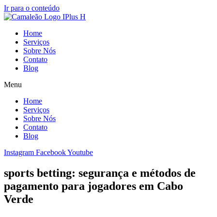
Ir para o conteúdo
Home
Serviços
Sobre Nós
Contato
Blog
Menu
Home
Serviços
Sobre Nós
Contato
Blog
Instagram
Facebook
Youtube
sports betting: segurança e métodos de
pagamento para jogadores em Cabo
Verde