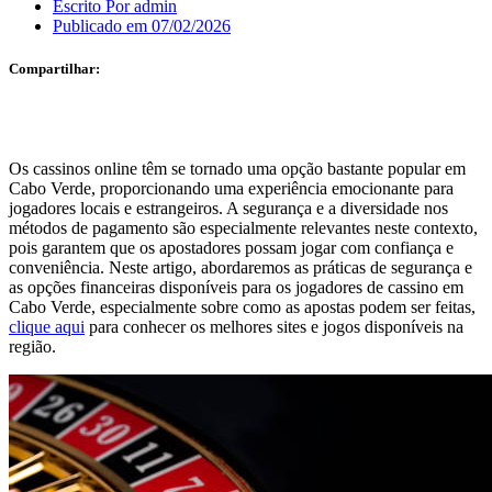
Escrito Por
admin
Publicado em
07/02/2026
Compartilhar:
Os cassinos online têm se tornado uma opção bastante popular em
Cabo Verde, proporcionando uma experiência emocionante para
jogadores locais e estrangeiros. A segurança e a diversidade nos
métodos de pagamento são especialmente relevantes neste contexto,
pois garantem que os apostadores possam jogar com confiança e
conveniência. Neste artigo, abordaremos as práticas de segurança e
as opções financeiras disponíveis para os jogadores de cassino em
Cabo Verde, especialmente sobre como as apostas podem ser feitas,
clique aqui
para conhecer os melhores sites e jogos disponíveis na
região.