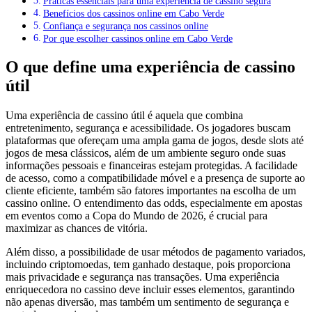
Práticas essenciais para uma experiência de cassino segura
Benefícios dos cassinos online em Cabo Verde
Confiança e segurança nos cassinos online
Por que escolher cassinos online em Cabo Verde
O que define uma experiência de cassino
útil
Uma experiência de cassino útil é aquela que combina
entretenimento, segurança e acessibilidade. Os jogadores buscam
plataformas que ofereçam uma ampla gama de jogos, desde slots até
jogos de mesa clássicos, além de um ambiente seguro onde suas
informações pessoais e financeiras estejam protegidas. A facilidade
de acesso, como a compatibilidade móvel e a presença de suporte ao
cliente eficiente, também são fatores importantes na escolha de um
cassino online. O entendimento das odds, especialmente em apostas
em eventos como a Copa do Mundo de 2026, é crucial para
maximizar as chances de vitória.
Além disso, a possibilidade de usar métodos de pagamento variados,
incluindo criptomoedas, tem ganhado destaque, pois proporciona
mais privacidade e segurança nas transações. Uma experiência
enriquecedora no cassino deve incluir esses elementos, garantindo
não apenas diversão, mas também um sentimento de segurança e