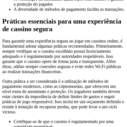
a proteção do jogador.
A diversidade de métodos de pagamento facilita as transações.
Práticas essenciais para uma experiência
de cassino segura
Para garantir uma experiência segura ao jogar em cassinos online, é
fundamental adotar algumas práticas recomendadas. Primeiramente,
sempre verifique se o cassino escolhido possui licenciamento
adequado e é regulamentado por autoridades respeitáveis. Isso
garante que o cassino opere de forma justa e transparente. Além
disso, utilize sempre conexões seguras e evite redes Wi-Fi públicas
ao realizar transações financeiras.
Outra prática a ser considerada é a utilização de métodos de
pagamento modernos, como as criptomoedas, que oferecem um
nível extra de anonimato e proteção. Os jogadores também devem
estar cientes da importância de definir limites de gastos e seguir
práticas de jogo responsável. Isso inclui ter um orçamento definido e
resistir à tentação de recuperar perdas, que pode levar a um ciclo
vicioso.
Certifique-se de que o cassino é regulamentado por uma
autoridade respeitável.