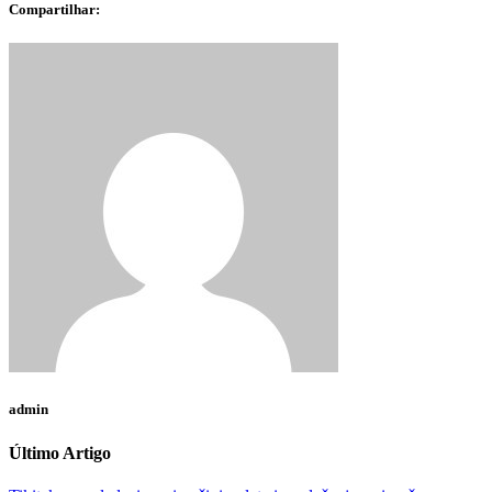
Compartilhar:
admin
Último Artigo