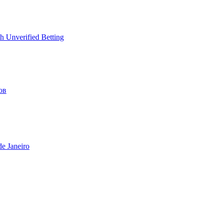
h Unverified Betting
ов
de Janeiro