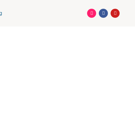
g
sito: risorsa
taliani