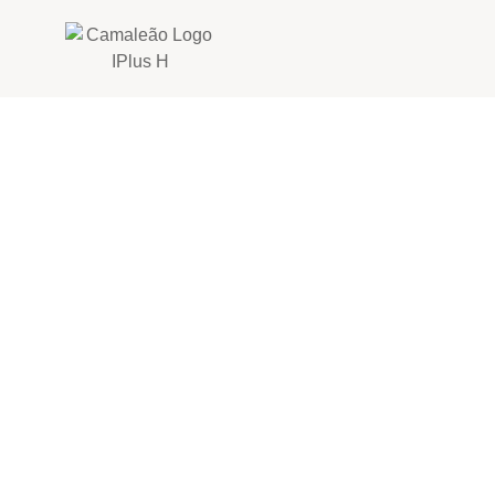
Scopri i miglio
completa 