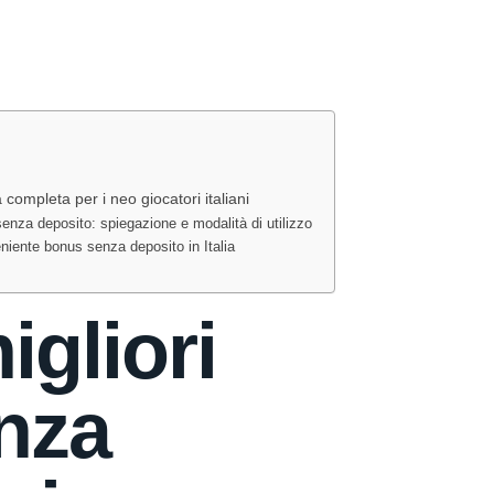
 completa per i neo giocatori italiani
enza deposito: spiegazione e modalità di utilizzo
veniente bonus senza deposito in Italia
igliori
nza