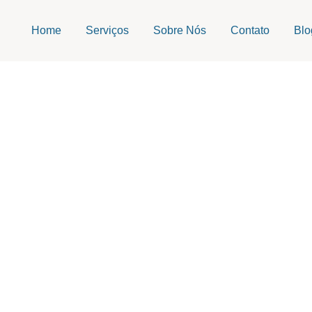
Home
Serviços
Sobre Nós
Contato
Blo
ri bonus senza depo
per i neo giocatori i
Escrito Por
admin
Publicado em
06/05/2026