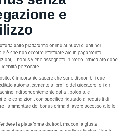
egazione e
ilizzo
ferta dalle piattaforme online ai nuovi clienti nel
pale è che non occorre effettuare alcun pagamento
mozioni, il bonus viene assegnato in modo immediato dopo
a identità personale.
sito, è importante sapere che sono disponibili due
reditato automaticamente al profilo del giocatore, e i giri
t machine.Indipendentemente dalla tipologia, è
 e le condizioni, con specifico riguardo ai requisiti di
re l’ammontare del bonus prima di avere accesso alle le
fendere la piattaforma da frodi, ma con la giusta