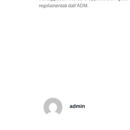
regolamentati dall’ADM.
admin