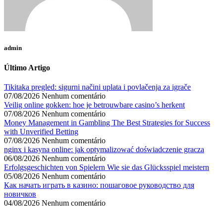
admin
Último Artigo
Tikitaka pregled: sigurni načini uplata i povlačenja za igrače
07/08/2026
Nenhum comentário
Veilig online gokken: hoe je betrouwbare casino’s herkent
07/08/2026
Nenhum comentário
Money Management in Gambling The Best Strategies for Success
with Unverified Betting
07/08/2026
Nenhum comentário
nginx i kasyna online: jak optymalizować doświadczenie gracza
06/08/2026
Nenhum comentário
Erfolgsgeschichten von Spielern Wie sie das Glücksspiel meistern
05/08/2026
Nenhum comentário
Как начать играть в казино: пошаговое руководство для
новичков
04/08/2026
Nenhum comentário