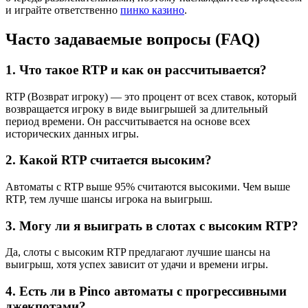
и играйте ответственно
пинко казино
.
Часто задаваемые вопросы (FAQ)
1. Что такое RTP и как он рассчитывается?
RTP (Возврат игроку) — это процент от всех ставок, который
возвращается игроку в виде выигрышей за длительный
период времени. Он рассчитывается на основе всех
исторических данных игры.
2. Какой RTP считается высоким?
Автоматы с RTP выше 95% считаются высокими. Чем выше
RTP, тем лучше шансы игрока на выигрыш.
3. Могу ли я выиграть в слотах с высоким RTP?
Да, слоты с высоким RTP предлагают лучшие шансы на
выигрыш, хотя успех зависит от удачи и времени игры.
4. Есть ли в Pinco автоматы с прогрессивными
джекпотами?