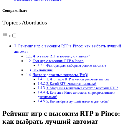
Compartilhar:
Tópicos Abordados
Рейтинг игр с высоким RTP в Pinco: как выбрать лучший
автомат
Что такое RTP и почему он важен?
Топ игр с высоким RTP в Pinco
Факторы для выбора игрового автомата
Заключение
Часто задаваемые вопросы (FAQ)
1. Что такое RTP и как он рассчитывается?
2. Какой RTP считается высоким?
3. Могу ли я выиграть в слотах с высоким RTP?
4. Есть ли в Pinco автоматы с прогрессивными
джекпотами?
5. Как выбрать лучший автомат для себя?
Рейтинг игр с высоким RTP в Pinco:
как выбрать лучший автомат