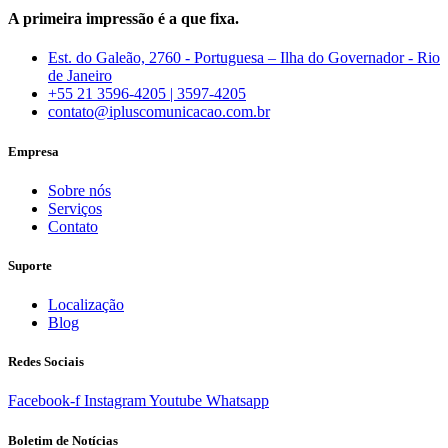
A primeira impressão é a que fixa.
Est. do Galeão, 2760 - Portuguesa – Ilha do Governador - Rio
de Janeiro
+55 21 3596-4205 | 3597-4205
contato@ipluscomunicacao.com.br
Empresa
Sobre nós
Serviços
Contato
Suporte
Localização
Blog
Redes Sociais
Facebook-f
Instagram
Youtube
Whatsapp
Boletim de Notícias