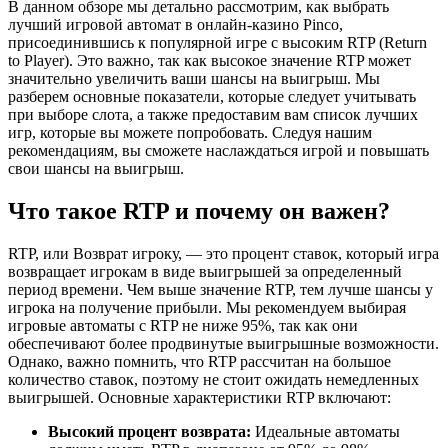
В данном обзоре мы детально рассмотрим, как выбрать
лучший игровой автомат в онлайн-казино Pinco,
присоединившись к популярной игре с высоким RTP (Return
to Player). Это важно, так как высокое значение RTP может
значительно увеличить ваши шансы на выигрыш. Мы
разберем основные показатели, которые следует учитывать
при выборе слота, а также предоставим вам список лучших
игр, которые вы можете попробовать. Следуя нашим
рекомендациям, вы сможете наслаждаться игрой и повышать
свои шансы на выигрыш.
Что такое RTP и почему он важен?
RTP, или Возврат игроку, — это процент ставок, который игра
возвращает игрокам в виде выигрышей за определенный
период времени. Чем выше значение RTP, тем лучше шансы у
игрока на получение прибыли. Мы рекомендуем выбирая
игровые автоматы с RTP не ниже 95%, так как они
обеспечивают более продвинутые выигрышные возможности.
Однако, важно помнить, что RTP рассчитан на большое
количество ставок, поэтому не стоит ожидать немедленных
выигрышей. Основные характеристики RTP включают:
Высокий процент возврата:
Идеальные автоматы