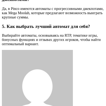
Да, в Pinco имеются автоматы с прогрессивными джекпотами,
как Mega Moolah, которые предлагают возможность выиграть
крупные суммы.
5. Как выбрать лучший автомат для себя?
Выбирайте автоматы, основываясь на RTP, тематике игры,
бонусных функциях и отзывах других игроков, чтобы найти
оптимальный вариант.