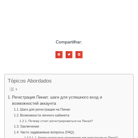
Escrito Por
admin
Publicado em
07/08/2026
Compartilhar:
Tópicos Abordados
Регистрация Пинап: шаги для успешного вход и
возможностей аккаунта
Шаги для регистрации на Пинап
Возможности личного кабинета
Почему стоит регистрироваться на Пинап?
Заключение
Часто задаваемые вопросы (FAQ)
1. Каковы возрастные ограничения для регистрации на Пинап?