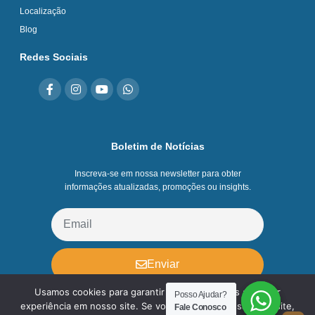
Localização
Blog
Redes Sociais
Boletim de Notícias
Inscreva-se em nossa newsletter para obter
informações atualizadas, promoções ou insights.
Enviar
Usamos cookies para garantir que oferecemos a melhor
Posso Ajudar?
Posso Ajudar?
experiência em nosso site. Se você continuar a usar este site,
Fale Conosco
Fale Conosco