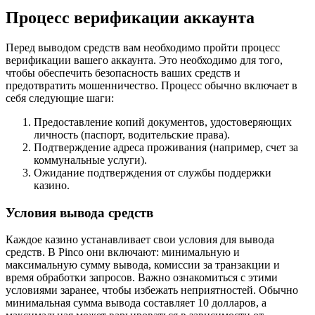
Процесс верификации аккаунта
Перед выводом средств вам необходимо пройти процесс
верификации вашего аккаунта. Это необходимо для того,
чтобы обеспечить безопасность ваших средств и
предотвратить мошенничество. Процесс обычно включает в
себя следующие шаги:
Предоставление копий документов, удостоверяющих
личность (паспорт, водительские права).
Подтверждение адреса проживания (например, счет за
коммунальные услуги).
Ожидание подтверждения от службы поддержки
казино.
Условия вывода средств
Каждое казино устанавливает свои условия для вывода
средств. В Pinco они включают: минимальную и
максимальную сумму вывода, комиссии за транзакции и
время обработки запросов. Важно ознакомиться с этими
условиями заранее, чтобы избежать неприятностей. Обычно
минимальная сумма вывода составляет 10 долларов, а