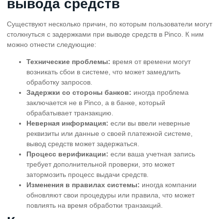
вывода средств
Существуют несколько причин, по которым пользователи могут
столкнуться с задержками при выводе средств в Pinco. К ним
можно отнести следующие:
Технические проблемы:
время от времени могут
возникать сбои в системе, что может замедлить
обработку запросов.
Задержки со стороны банков:
иногда проблема
заключается не в Pinco, а в банке, который
обрабатывает транзакцию.
Неверная информация:
если вы ввели неверные
реквизиты или данные о своей платежной системе,
вывод средств может задержаться.
Процесс верификации:
если ваша учетная запись
требует дополнительной проверки, это может
затормозить процесс выдачи средств.
Изменения в правилах системы:
иногда компании
обновляют свои процедуры или правила, что может
повлиять на время обработки транзакций.