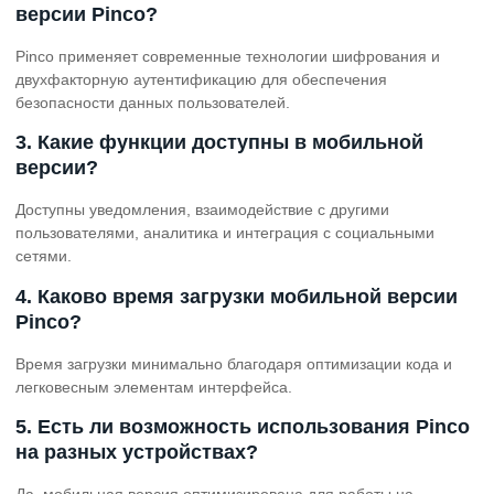
версии Pinco?
Pinco применяет современные технологии шифрования и
двухфакторную аутентификацию для обеспечения
безопасности данных пользователей.
3. Какие функции доступны в мобильной
версии?
Доступны уведомления, взаимодействие с другими
пользователями, аналитика и интеграция с социальными
сетями.
4. Каково время загрузки мобильной версии
Pinco?
Время загрузки минимально благодаря оптимизации кода и
легковесным элементам интерфейса.
5. Есть ли возможность использования Pinco
на разных устройствах?