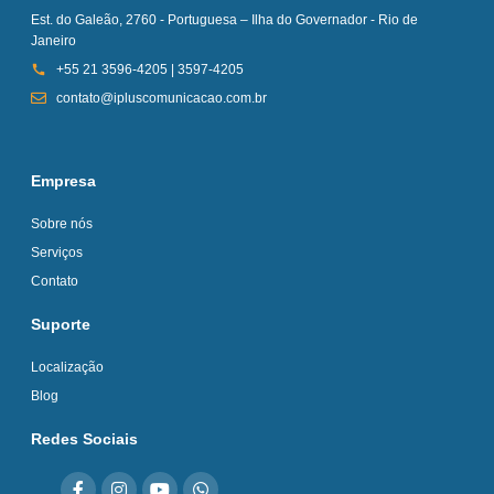
Est. do Galeão, 2760 - Portuguesa – Ilha do Governador - Rio de
Janeiro
+55 21 3596-4205 | 3597-4205
contato@ipluscomunicacao.com.br
Empresa
Sobre nós
Serviços
Contato
Suporte
Localização
Blog
Redes Sociais