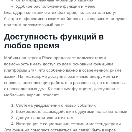
Оптимизированные кнопки для касания
Удобное расположение функций и меню
Благодаря сочетанию этих факторов, пользователи могут
быстро и эффективно взаимодействовать с сервисом, получая
при этом положительный опыт.
Доступность функций в
любое время
Мобильная версия Pinco предлагает пользователям
возможность иметь доступ ко всем основным функциям
платформы 24/7, что особенно важно в современном ритме
жизни. На платформе доступны различные инструменты и
сервисы, позволяющие работать и развлечься, не отвлекаясь
от повседневных дел. К основным функциям, доступным в
мобильной версии, относят:
Система уведомлений о новых событиях
Возможность взаимодействия с другими пользователями
Доступ к аналитике и отчетам
Интеграция с социальными сетями и мессенджерами
Эти функции помогают оставаться на связи, быть в курсе