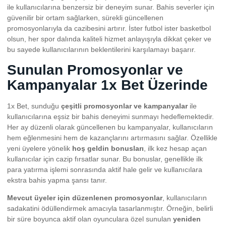
ile kullanıcılarına benzersiz bir deneyim sunar. Bahis severler için
güvenilir bir ortam sağlarken, sürekli güncellenen
promosyonlarıyla da cazibesini artırır. İster futbol ister basketbol
olsun, her spor dalında kaliteli hizmet anlayışıyla dikkat çeker ve
bu sayede kullanıcılarının beklentilerini karşılamayı başarır.
Sunulan Promosyonlar ve
Kampanyalar 1x Bet Üzerinde
1x Bet, sunduğu
çeşitli promosyonlar ve kampanyalar
ile
kullanıcılarına eşsiz bir bahis deneyimi sunmayı hedeflemektedir.
Her ay düzenli olarak güncellenen bu kampanyalar, kullanıcıların
hem eğlenmesini hem de kazançlarını artırmasını sağlar. Özellikle
yeni üyelere yönelik
hoş geldin bonusları
, ilk kez hesap açan
kullanıcılar için cazip fırsatlar sunar. Bu bonuslar, genellikle ilk
para yatırma işlemi sonrasında aktif hale gelir ve kullanıcılara
ekstra bahis yapma şansı tanır.
Mevcut üyeler için düzenlenen promosyonlar
, kullanıcıların
sadakatini ödüllendirmek amacıyla tasarlanmıştır. Örneğin, belirli
bir süre boyunca aktif olan oyunculara özel sunulan
yeniden