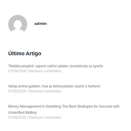
admin
Último Artigo
Tikitaka pregled: sigurni načini uplata i povlačenja za igrače
07/08/2026
Nenhum comentário
Veilig online gokken: hoe je betrouwbare casino’s herkent
07/08/2026
Nenhum comentário
Money Management in Gambling The Best Strategies for Success with
Unverified Betting
07/08/2026
Nenhum comentário