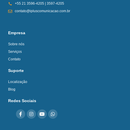
+55 21 3596-4205 | 3597-4205
contato@ipluscomunicacao.com.br
Empresa
Sobre nós
Serviços
Contato
Suporte
Localização
Blog
Redes Sociais