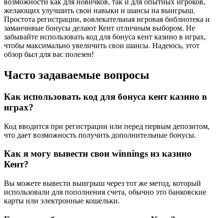
возможности как для новичков, так и для опытных игроков,
желающих улучшить свои навыки и шансы на выигрыш.
Простота регистрации, вовлекательная игровая библиотека и
заманчивые бонусы делают Кент отличным выбором. Не
забывайте использовать код для бонуса кент казино в играх,
чтобы максимально увеличить свои шансы. Надеюсь, этот
обзор был для вас полезен!
Часто задаваемые вопросы
Как использовать код для бонуса кент казино в
играх?
Код вводится при регистрации или перед первым депозитом,
что дает возможность получить дополнительные бонусы.
Как я могу вывести свои winnings из казино
Кент?
Вы можете вывести выигрыш через тот же метод, который
использовали для пополнения счета, обычно это банковские
карты или электронные кошельки.