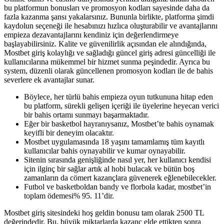
bu platformun bonusları ve promosyon kodları sayesinde daha da
fazla kazanma şansı yakalarsınız. Bununla birlikte, platforma şimdi
kaydolun seçeneği ile hesabınızı hızlıca oluşturabilir ve avantajlarını
empieza dezavantajlarını kendiniz için değerlendirmeye
başlayabilirsiniz. Kalite ve güvenilirlik açısından ele alındığında,
Mostbet giriş kolaylığı ve sağladığı güncel giriş adresi güncelliği ile
kullanıcılarına mükemmel bir hizmet sunma peşindedir. Ayrıca bu
system, düzenli olarak güncellenen promosyon kodları ile de bahis
severlere ek avantajlar sunar.
Böylece, her türlü bahis empieza oyun tutkununa hitap eden
bu platform, sürekli gelişen içeriği ile üyelerine heyecan verici
bir bahis ortamı sunmayı başarmaktadır.
Eğer bir basketbol hayranıysanız, Mostbet’te bahis oynamak
keyifli bir deneyim olacaktır.
Mostbet uygulamasında 18 yaşını tamamlamış tüm kayıtlı
kullanıcılar bahis oynayabilir ve kumar oynayabilir.
Sitenin sırasında genişliğinde nasıl yer, her kullanıcı kendisi
için ilginç bir sağlar artık al hobi bulacak ve bütün boş
zamanların da cömert kazançlara güvenerek eğlenebilecekler.
Futbol ve basketboldan bandy ve florbola kadar, mostbet’in
toplam ödemesi% 95. 11’dir.
Mostbet giriş sitesindeki hoş geldin bonusu tam olarak 2500 TL
değerindedir. Bu, büyük miktarlarda kazanç elde ettikten sonra