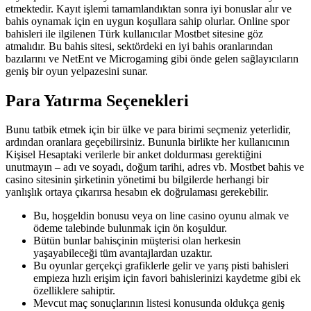
etmektedir. Kayıt işlemi tamamlandıktan sonra iyi bonuslar alır ve
bahis oynamak için en uygun koşullara sahip olurlar. Online spor
bahisleri ile ilgilenen Türk kullanıcılar Mostbet sitesine göz
atmalıdır. Bu bahis sitesi, sektördeki en iyi bahis oranlarından
bazılarını ve NetEnt ve Microgaming gibi önde gelen sağlayıcıların
geniş bir oyun yelpazesini sunar.
Para Yatırma Seçenekleri
Bunu tatbik etmek için bir ülke ve para birimi seçmeniz yeterlidir,
ardından oranlara geçebilirsiniz. Bununla birlikte her kullanıcının
Kişisel Hesaptaki verilerle bir anket doldurması gerektiğini
unutmayın – adı ve soyadı, doğum tarihi, adres vb. Mostbet bahis ve
casino sitesinin şirketinin yönetimi bu bilgilerde herhangi bir
yanlışlık ortaya çıkarırsa hesabın ek doğrulaması gerekebilir.
Bu, hoşgeldin bonusu veya on line casino oyunu almak ve
ödeme talebinde bulunmak için ön koşuldur.
Bütün bunlar bahisçinin müşterisi olan herkesin
yaşayabileceği tüm avantajlardan uzaktır.
Bu oyunlar gerçekçi grafiklerle gelir ve yarış pisti bahisleri
empieza hızlı erişim için favori bahislerinizi kaydetme gibi ek
özelliklere sahiptir.
Mevcut maç sonuçlarının listesi konusunda oldukça geniş