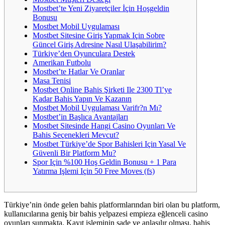
Mostbet’te Yeni Ziyaretçiler İçin Hoşgeldin
Bonusu
Mostbet Mobil Uygulaması
Mostbet Sitesine Giriş Yapmak Için Sobre
Güncel Giriş Adresine Nasıl Ulaşabilirim?
Türkiye’den Oyunculara Destek
Amerikan Futbolu
Mostbet’te Hatlar Ve Oranlar
Masa Tenisi
Mostbet Online Bahis Şirketi Ile 2300 Tl’ye
Kadar Bahis Yapın Ve Kazanın
Mostbet Mobil Uygulaması Varifr?n Mı?
Mostbet’in Başlıca Avantajları
Mostbet Sitesinde Hangi Casino Oyunları Ve
Bahis Seçenekleri Mevcut?
Mostbet Türkiye’de Spor Bahisleri Için Yasal Ve
Güvenli Bir Platform Mu?
Spor Için %100 Hoş Geldin Bonusu + 1 Para
Yatırma Işlemi Için 50 Free Moves (fs)
Türkiye’nin önde gelen bahis platformlarından biri olan bu platform,
kullanıcılarına geniş bir bahis yelpazesi empieza eğlenceli casino
oyunları sunmakta. Kayıt işleminin sade ve anlaşılır olması, bahis