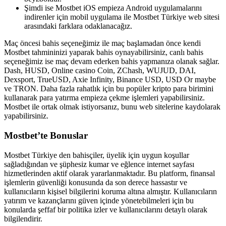
Şimdi ise Mostbet iOS empieza Android uygulamalarını
indirenler için mobil uygulama ile Mostbet Türkiye web sitesi
arasındaki farklara odaklanacağız.
Maç öncesi bahis seçeneğimiz ile maç başlamadan önce kendi
Mostbet tahmininizi yaparak bahis oynayabilirsiniz, canlı bahis
seçeneğimiz ise maç devam ederken bahis yapmanıza olanak sağlar.
Dash, HUSD, Online casino Coin, ZChash, WUJUD, DAI,
Dexsport, TrueUSD, Axie Infinity, Binance USD, USD Or maybe
ve TRON. Daha fazla rahatlık için bu popüler kripto para birimini
kullanarak para yatırma empieza çekme işlemleri yapabilirsiniz.
Mostbet ile ortak olmak istiyorsanız, bunu web sitelerine kaydolarak
yapabilirsiniz.
Mostbet’te Bonuslar
Mostbet Türkiye den bahisçiler, üyelik için uygun koşullar
sağladığından ve şüphesiz kumar ve eğlence internet sayfası
hizmetlerinden aktif olarak yararlanmaktadır. Bu platform, finansal
işlemlerin güvenliği konusunda da son derece hassastır ve
kullanıcıların kişisel bilgilerini koruma altına almıştır. Kullanıcıların
yatırım ve kazançlarını güven içinde yönetebilmeleri için bu
konularda şeffaf bir politika izler ve kullanıcılarını detaylı olarak
bilgilendirir.