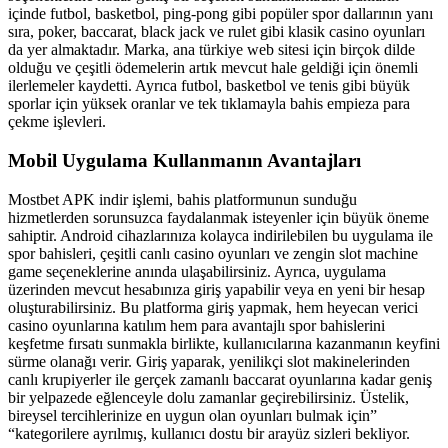
içinde futbol, basketbol, ping-pong gibi popüler spor dallarının yanı
sıra, poker, baccarat, black jack ve rulet gibi klasik casino oyunları
da yer almaktadır. Marka, ana türkiye web sitesi için birçok dilde
olduğu ve çeşitli ödemelerin artık mevcut hale geldiği için önemli
ilerlemeler kaydetti. Ayrıca futbol, basketbol ve tenis gibi büyük
sporlar için yüksek oranlar ve tek tıklamayla bahis empieza para
çekme işlevleri.
Mobil Uygulama Kullanmanın Avantajları
Mostbet APK indir işlemi, bahis platformunun sunduğu
hizmetlerden sorunsuzca faydalanmak isteyenler için büyük öneme
sahiptir. Android cihazlarınıza kolayca indirilebilen bu uygulama ile
spor bahisleri, çeşitli canlı casino oyunları ve zengin slot machine
game seçeneklerine anında ulaşabilirsiniz. Ayrıca, uygulama
üzerinden mevcut hesabınıza giriş yapabilir veya en yeni bir hesap
oluşturabilirsiniz. Bu platforma giriş yapmak, hem heyecan verici
casino oyunlarına katılım hem para avantajlı spor bahislerini
keşfetme fırsatı sunmakla birlikte, kullanıcılarına kazanmanın keyfini
sürme olanağı verir. Giriş yaparak, yenilikçi slot makinelerinden
canlı krupiyerler ile gerçek zamanlı baccarat oyunlarına kadar geniş
bir yelpazede eğlenceyle dolu zamanlar geçirebilirsiniz. Üstelik,
bireysel tercihlerinize en uygun olan oyunları bulmak için”
“kategorilere ayrılmış, kullanıcı dostu bir arayüz sizleri bekliyor.