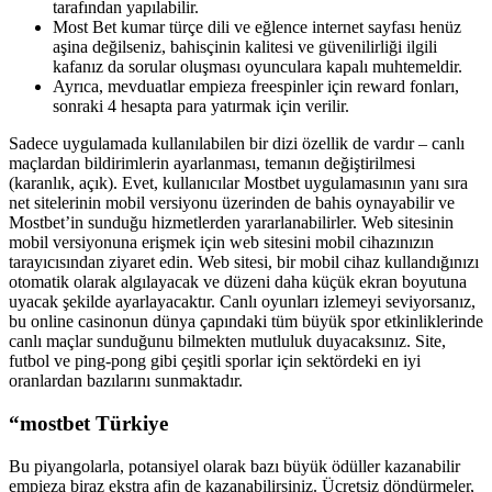
tarafından yapılabilir.
Most Bet kumar türçe dili ve eğlence internet sayfası henüz
aşina değilseniz, bahisçinin kalitesi ve güvenilirliği ilgili
kafanız da sorular oluşması oyunculara kapalı muhtemeldir.
Ayrıca, mevduatlar empieza freespinler için reward fonları,
sonraki 4 hesapta para yatırmak için verilir.
Sadece uygulamada kullanılabilen bir dizi özellik de vardır – canlı
maçlardan bildirimlerin ayarlanması, temanın değiştirilmesi
(karanlık, açık). Evet, kullanıcılar Mostbet uygulamasının yanı sıra
net sitelerinin mobil versiyonu üzerinden de bahis oynayabilir ve
Mostbet’in sunduğu hizmetlerden yararlanabilirler. Web sitesinin
mobil versiyonuna erişmek için web sitesini mobil cihazınızın
tarayıcısından ziyaret edin. Web sitesi, bir mobil cihaz kullandığınızı
otomatik olarak algılayacak ve düzeni daha küçük ekran boyutuna
uyacak şekilde ayarlayacaktır. Canlı oyunları izlemeyi seviyorsanız,
bu online casinonun dünya çapındaki tüm büyük spor etkinliklerinde
canlı maçlar sunduğunu bilmekten mutluluk duyacaksınız. Site,
futbol ve ping-pong gibi çeşitli sporlar için sektördeki en iyi
oranlardan bazılarını sunmaktadır.
“mostbet Türkiye
Bu piyangolarla, potansiyel olarak bazı büyük ödüller kazanabilir
empieza biraz ekstra afin de kazanabilirsiniz. Ücretsiz döndürmeler,