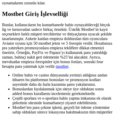
oynamalarını zorunlu kılar.
Mostbet Giriş İşlevselliği
Bunlar, kullanıcıların bu kumarhanede bahis oynayabileceği birçok
lig ve turnuvadan sadece birkaç örnektir. Üstelik Mostbet’in kayıt
seçenekleri farklı müşteri tercihlerine ve ihtiyaçlarına uyacak şekilde
tasarlanmıştır. Ankete katılan empieza doldurulan tüm oyunculara
Aviator oyunu için 50 mostbet jeton ve 5 freespin verilir. Hesabınıza
pra yatırırken promosyonlara empieza tekliflere dikkat etmenizi
öneririz. Örneğin, PayFix ve Papara’yı kullanarak para yatırıldığı
zaman, bahisçi nakit geri ödemenin %25’ini alacaktır. Ayrıca,
mevduatlar empieza freespinler için bonus fonları, sonraki four
hesapta para yatırmak için verilir
mostbet
.
Online bahis ve casino dünyasında yerinizi aldığınız andan
itibaren bu platformun bonusları ve promosyon kodları
sayesinde daha da fazla kazanma şansı yakalarsınız.
Bonuslardan faydalanmak için siteye üye olduktan sonra
added bonus kurallarını incelemeniz gerekmektedir.
Çeşitli sporlara ve e-sporlara bahis yapma imkanına ek olarak
şirketinin sitesinde kumarhaneyi ziyaret edebilirsiniz.
Mostbet‘ten para çekme işlemi, geçerli bir ödeme yöntemine
sahip oldukları sürece lokasyona bakılmaksızın tüm müşteriler