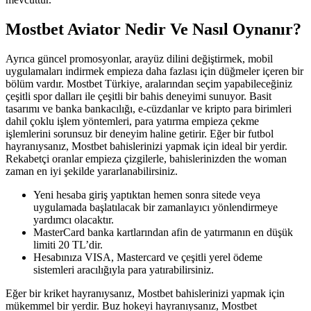
Mostbet Aviator Nedir Ve Nasıl Oynanır?
Ayrıca güncel promosyonlar, arayüz dilini değiştirmek, mobil
uygulamaları indirmek empieza daha fazlası için düğmeler içeren bir
bölüm vardır. Mostbet Türkiye, aralarından seçim yapabileceğiniz
çeşitli spor dalları ile çeşitli bir bahis deneyimi sunuyor. Basit
tasarımı ve banka bankacılığı, e-cüzdanlar ve kripto para birimleri
dahil çoklu işlem yöntemleri, para yatırma empieza çekme
işlemlerini sorunsuz bir deneyim haline getirir. Eğer bir futbol
hayranıysanız, Mostbet bahislerinizi yapmak için ideal bir yerdir.
Rekabetçi oranlar empieza çizgilerle, bahislerinizden the woman
zaman en iyi şekilde yararlanabilirsiniz.
Yeni hesaba giriş yaptıktan hemen sonra sitede veya
uygulamada başlatılacak bir zamanlayıcı yönlendirmeye
yardımcı olacaktır.
MasterCard banka kartlarından afin de yatırmanın en düşük
limiti 20 TL’dir.
Hesabınıza VISA, Mastercard ve çeşitli yerel ödeme
sistemleri aracılığıyla para yatırabilirsiniz.
Eğer bir kriket hayranıysanız, Mostbet bahislerinizi yapmak için
mükemmel bir yerdir. Buz hokeyi hayranıysanız, Mostbet