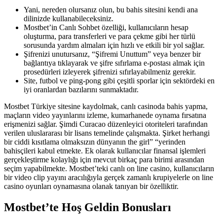
Yani, nereden olursanız olun, bu bahis sitesini kendi ana
dilinizde kullanabileceksiniz.
Mostbet’in Canlı Sohbet özelliği, kullanıcıların hesap
oluşturma, para transferleri ve para çekme gibi her türlü
sorusunda yardım almaları için hızlı ve etkili bir yol sağlar.
Şifrenizi unutursanız, “Şifremi Unuttum” veya benzer bir
bağlantıya tıklayarak ve şifre sıfırlama e-postası almak için
prosedürleri izleyerek şifrenizi sıfırlayabilmeniz gerekir.
Site, futbol ve ping-pong gibi çeşitli sporlar için sektördeki en
iyi oranlardan bazılarını sunmaktadır.
Mostbet Türkiye sitesine kaydolmak, canlı casinoda bahis yapma,
maçların video yayınlarını izleme, kumarhanede oynama fırsatına
erişmenizi sağlar. Şimdi Curacao düzenleyici otoriteleri tarafından
verilen uluslararası bir lisans temelinde çalışmakta. Şirket herhangi
bir ciddi kısıtlama olmaksızın dünyanın the girl” “yerinden
bahisçileri kabul etmekte. Ek olarak kullanıcılar finansal işlemleri
gerçekleştirme kolaylığı için mevcut birkaç para birimi arasından
seçim yapabilmekte. Mostbet’teki canlı on line casino, kullanıcıların
bir video clip yayını aracılığıyla gerçek zamanlı krupiyelerle on line
casino oyunları oynamasına olanak tanıyan bir özelliktir.
Mostbet’te Hoş Geldin Bonusları