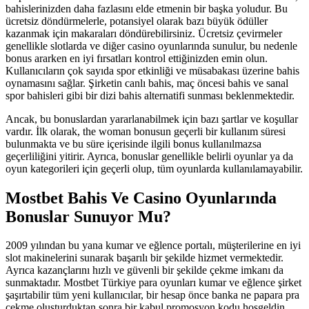
bahislerinizden daha fazlasını elde etmenin bir başka yoludur. Bu
ücretsiz döndürmelerle, potansiyel olarak bazı büyük ödüller
kazanmak için makaraları döndürebilirsiniz. Ücretsiz çevirmeler
genellikle slotlarda ve diğer casino oyunlarında sunulur, bu nedenle
bonus ararken en iyi fırsatları kontrol ettiğinizden emin olun.
Kullanıcıların çok sayıda spor etkinliği ve müsabakası üzerine bahis
oynamasını sağlar. Şirketin canlı bahis, maç öncesi bahis ve sanal
spor bahisleri gibi bir dizi bahis alternatifi sunması beklenmektedir.
Ancak, bu bonuslardan yararlanabilmek için bazı şartlar ve koşullar
vardır. İlk olarak, the woman bonusun geçerli bir kullanım süresi
bulunmakta ve bu süre içerisinde ilgili bonus kullanılmazsa
geçerliliğini yitirir. Ayrıca, bonuslar genellikle belirli oyunlar ya da
oyun kategorileri için geçerli olup, tüm oyunlarda kullanılamayabilir.
Mostbet Bahis Ve Casino Oyunlarında
Bonuslar Sunuyor Mu?
2009 yılından bu yana kumar ve eğlence portalı, müşterilerine en iyi
slot makinelerini sunarak başarılı bir şekilde hizmet vermektedir.
Ayrıca kazançlarını hızlı ve güvenli bir şekilde çekme imkanı da
sunmaktadır. Mostbet Türkiye para oyunları kumar ve eğlence şirket
şaşırtabilir tüm yeni kullanıcılar, bir hesap önce banka ne papara pra
çekme oluşturduktan sonra bir kabul promosyon kodu hoşgeldin