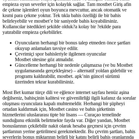
empieza oyun severler için kolaylık sağlar. Tam mostbet Giriş afin
de çekme işlemleri oyun boyunca mevcuttur, ancak otomatik ve
kısmi para çekme yoktur. Tek tıkla bahis özelliği ile bir bahis
belirleyebilir ve mostbet’e bir saniyede bahis koyabilirsiniz.
Kullanıcılar istedikleri şekilde olduk?a kolay bir ?ekilde para
yatırabilir empieza çekebilirler.
Oyuncuların herhangi bir bonus talep etmeden önce şartları
okuyup anlamaları tavsiye edilir.
Çevrimiçi spor bahisleriyle ilgilenen oyuncular
Mostbet sitesine göz atmalıdır.
Güncelleme herhangi bir nedenle çalışmazsa (ve bu Mostbet
uygulamasında gerçekleşirse) – alternatif yoldan gidebilir ve
programı kaldırabilir, mostbet. apk’nin güncel sürümü
üzerinden tekrar kurabilirsiniz.
Most Bet kumar türçe dili ve eğlence internet sayfası henüz aşina
değilseniz, bahisçinin kalitesi ve güvenilirliği ilgili kafanız da sorular
oluşması oyunculara kapalı muhtemeldir. Herhangi bir şüpheyi
ortadan kaldırmak için, Mostbet casino ve bahis şirketinin
hizmetlerini uluslararası tipte bir lisans — Curaçao temelinde
sunduğunu etkinlik belirtmekte fayda var. Diğer yandan, Mostbet
bonuslarının çekilebilir nakit olarak hesaba geçmesi için çevrim
şartlarının yerine getirilmesi gerekmektedir. Bu çevrim şartları, bahis
severlerin bonus miktarının belirli bir katını belirli bahis oranlarında