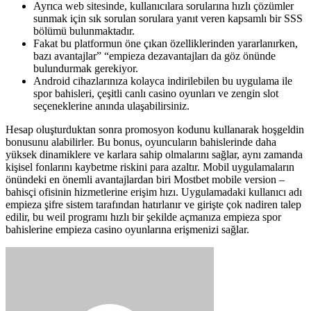
Ayrıca web sitesinde, kullanıcılara sorularına hızlı çözümler
sunmak için sık sorulan sorulara yanıt veren kapsamlı bir SSS
bölümü bulunmaktadır.
Fakat bu platformun öne çıkan özelliklerinden yararlanırken,
bazı avantajlar” “empieza dezavantajları da göz önünde
bulundurmak gerekiyor.
Android cihazlarınıza kolayca indirilebilen bu uygulama ile
spor bahisleri, çeşitli canlı casino oyunları ve zengin slot
seçeneklerine anında ulaşabilirsiniz.
Hesap oluşturduktan sonra promosyon kodunu kullanarak hoşgeldin
bonusunu alabilirler. Bu bonus, oyuncuların bahislerinde daha
yüksek dinamiklere ve karlara sahip olmalarını sağlar, aynı zamanda
kişisel fonlarını kaybetme riskini para azaltır. Mobil uygulamaların
önündeki en önemli avantajlardan biri Mostbet mobile version –
bahisçi ofisinin hizmetlerine erişim hızı. Uygulamadaki kullanıcı adı
empieza şifre sistem tarafından hatırlanır ve girişte çok nadiren talep
edilir, bu weil programı hızlı bir şekilde açmanıza empieza spor
bahislerine empieza casino oyunlarına erişmenizi sağlar.