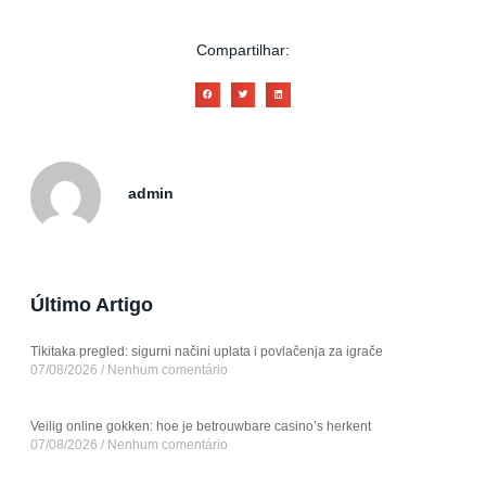
Compartilhar:
admin
Último Artigo
Tikitaka pregled: sigurni načini uplata i povlačenja za igrače
07/08/2026
Nenhum comentário
Veilig online gokken: hoe je betrouwbare casino’s herkent
07/08/2026
Nenhum comentário