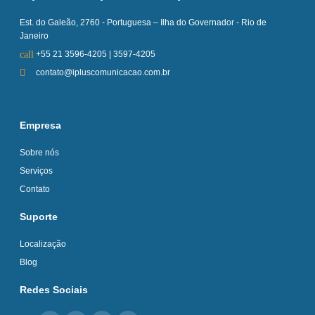
Est. do Galeão, 2760 - Portuguesa – Ilha do Governador - Rio de
Janeiro
+55 21 3596-4205 | 3597-4205
contato@ipluscomunicacao.com.br
Empresa
Sobre nós
Serviços
Contato
Suporte
Localização
Blog
Redes Sociais