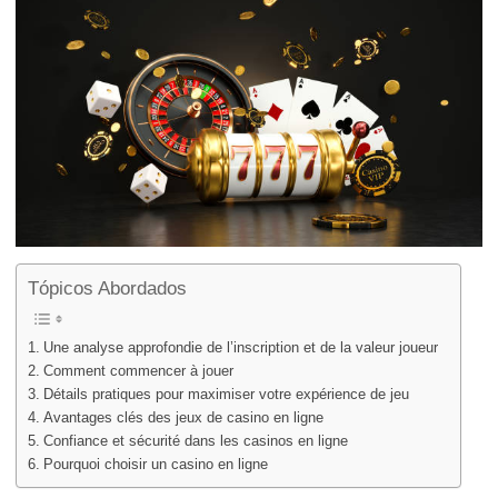
Tópicos Abordados
Une analyse approfondie de l’inscription et de la valeur joueur
Comment commencer à jouer
Détails pratiques pour maximiser votre expérience de jeu
Avantages clés des jeux de casino en ligne
Confiance et sécurité dans les casinos en ligne
Pourquoi choisir un casino en ligne