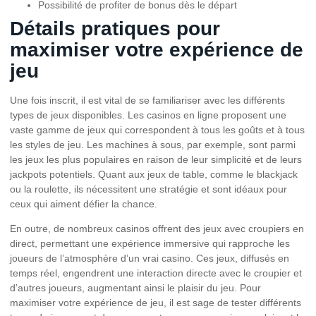
Possibilité de profiter de bonus dès le départ
Détails pratiques pour
maximiser votre expérience de
jeu
Une fois inscrit, il est vital de se familiariser avec les différents
types de jeux disponibles. Les casinos en ligne proposent une
vaste gamme de jeux qui correspondent à tous les goûts et à tous
les styles de jeu. Les machines à sous, par exemple, sont parmi
les jeux les plus populaires en raison de leur simplicité et de leurs
jackpots potentiels. Quant aux jeux de table, comme le blackjack
ou la roulette, ils nécessitent une stratégie et sont idéaux pour
ceux qui aiment défier la chance.
En outre, de nombreux casinos offrent des jeux avec croupiers en
direct, permettant une expérience immersive qui rapproche les
joueurs de l’atmosphère d’un vrai casino. Ces jeux, diffusés en
temps réel, engendrent une interaction directe avec le croupier et
d’autres joueurs, augmentant ainsi le plaisir du jeu. Pour
maximiser votre expérience de jeu, il est sage de tester différents