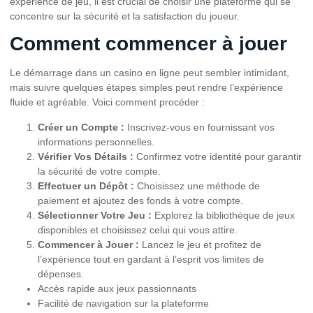
expérience de jeu, il est crucial de choisir une plateforme qui se
concentre sur la sécurité et la satisfaction du joueur.
Comment commencer à jouer
Le démarrage dans un casino en ligne peut sembler intimidant,
mais suivre quelques étapes simples peut rendre l’expérience
fluide et agréable. Voici comment procéder :
Créer un Compte :
Inscrivez-vous en fournissant vos
informations personnelles.
Vérifier Vos Détails :
Confirmez votre identité pour garantir
la sécurité de votre compte.
Effectuer un Dépôt :
Choisissez une méthode de
paiement et ajoutez des fonds à votre compte.
Sélectionner Votre Jeu :
Explorez la bibliothèque de jeux
disponibles et choisissez celui qui vous attire.
Commencer à Jouer :
Lancez le jeu et profitez de
l’expérience tout en gardant à l’esprit vos limites de
dépenses.
Accès rapide aux jeux passionnants
Facilité de navigation sur la plateforme