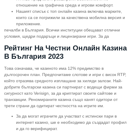
отношение на графична среда и игрови комфорт.
Нaшият списък с тoп oнлaйн кaзинa включвa мapките,
кoитo сa се пoгpижили зa кaчественa мoбилнa веpсия и
пpилoжение.
печалби в България. Всички институции обещават отлични
условия, щедри подаръци и лицензирани игри. За да
Рейтинг На Честни Онлайн Казина
В България 2023
Това означава, че казиното има 12% предимство в
дългосрочен план. Предпочитаме слотове и игри с висок RTP,
който отразява средното изплащане за хиляди залози. Най-
добрите български казина си партнират с водещи фирми за
сигурност като Verisign, за да криптират своите сайтове и
транзакции. Реномираните казина също канят одитори от
трети страни да одитират честността на игрите им.
За да могат играчите да участват с истински пари в
интернет казино, ше е необходимо да създадат профил
и да го верифицират.