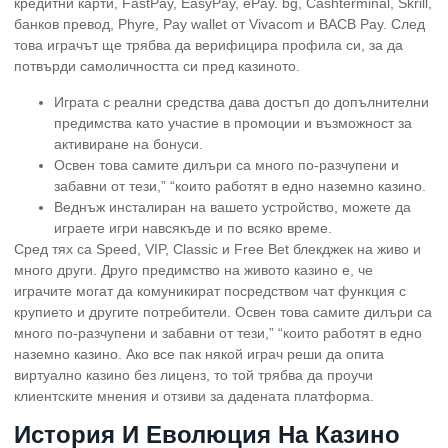
кредитни карти, FastPay, EasyPay, ePay. bg, Cashterminal, Skrill,
банков превод, Phyre, Pay wallet от Vivacom и BACB Pay. След
това играчът ще трябва да верифицира профила си, за да
потвърди самоличността си пред казиното.
Играта с реални средства дава достъп до допълнителни
предимства като участие в промоции и възможност за
активиране на бонуси.
Освен това самите дилъри са много по-разчупени и
забавни от тези,” “които работят в едно наземно казино.
Веднъж инсталиран на вашето устройство, можете да
играете игри навсякъде и по всяко време.
Сред тях са Speed, VIP, Classic и Free Bet блекджек на живо и
много други. Друго предимство на живото казино е, че
играчите могат да комуникират посредством чат функция с
крупието и другите потребители. Освен това самите дилъри са
много по-разчупени и забавни от тези,” “които работят в едно
наземно казино. Ако все пак някой играч реши да опита
виртуално казино без лиценз, то той трябва да проучи
клиентските мнения и отзиви за дадената платформа.
История И Еволюция На Казино