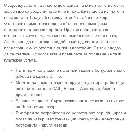
Съществуването на лиценз декларира на клиента, че неговите
залози ще са уредени правилно и печалбите ще са изплатени
по строг ред. В случай на злоупотреба, забавяне и др.,
участниците имат право да се обърнат за помощ към
съответните държавни органи. При тях плащанията се
извършват чрез предоставяне на имейл или специален код.
Ако решиш да използваш подобен метод, системата ще те
пренасочи към съответния онлайн портфейл. От там следва
да се съгласиш с условията и правилата за ползване на тази
платежна услуга.
Пътят към получаване на онлайн казино бонус започва с
избора на казино online.
Можете да намерите много други регулатори, работещи
на територията на САЩ, Европа, Австралия, Азия и
други региони.
Sesame е една от бързо развиващите се казино сайтове
на българския пазар.
Българските потребители се регистрират, верифицират и
могат да извършват транзакции чрез удобни електронни
портфейли и други методи.