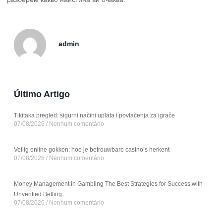
admin
Último Artigo
Tikitaka pregled: sigurni načini uplata i povlačenja za igrače
07/08/2026
Nenhum comentário
Veilig online gokken: hoe je betrouwbare casino’s herkent
07/08/2026
Nenhum comentário
Money Management in Gambling The Best Strategies for Success with
Unverified Betting
07/08/2026
Nenhum comentário