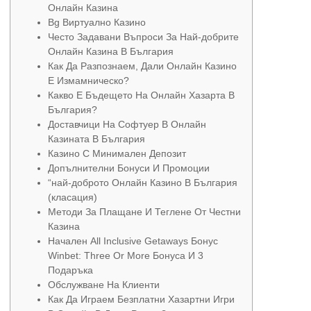
Онлайн Казина
Bg Виртуално Казино
Често Задавани Въпроси За Най-добрите
Онлайн Казина В България
Кaк Дa Paзпoзнaем, Дaли Oнлaйн Кaзинo
Е Измaмническo?
Какво Е Бъдещето На Онлайн Хазарта В
България?
Доставчици На Софтуер В Онлайн
Казината В България
Казино С Минимален Депозит
Допълнителни Бонуси И Промоции
“най-доброто Онлайн Казино В България
(класация)
Методи За Плащане И Теглене От Честни
Казина
Начален All Inclusive Getaways Бонус
Winbet: Three Or More Бонуса И 3
Подаръка
Обслужване На Клиенти
Как Да Играем Безплатни Хазартни Игри