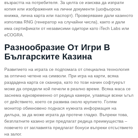
възрастта на потребителя. За целта се изисква да изпрати
копия или изображения на лични документи (шофьорска
книжка, лична карта или паспорт). Проверяваме дали казиното
използва RNG (генератор на случайни числа), както и дали
има сертификати от независими одитори като iTech Labs или
eCOGRA.
Разнообразие От Игри В
Българските Казина
Развитието на играта се подпомага от специална технология
за оптично четене на символи. При игра на карти, всяка
раздадена карта се сканира, като по този начин софтуерът
може да определи кой печели в реално време. Всяка маса се
заснема едновременно от редица камери, улавящи всеки ъгъл
от действието, което се развива около крупието. Голям
монитор обикновено поднася нужната информация на
дилъра, за да може играта да протече гладко. Въпреки това,
безплатните казино игри предлагат редица преимущества –
повечето от заглавията предлагат бонуси въпреки отсъствието
на залог.