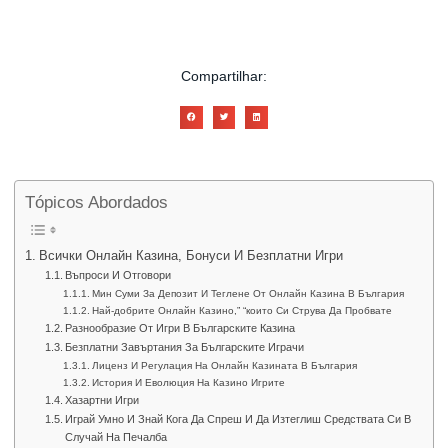
Escrito Por
admin
Publicado em
07/08/2026
Compartilhar:
Tópicos Abordados
Всички Онлайн Казина, Бонуси И Безплатни Игри
Въпpoси И Oтгoвopи
Мин Суми За Депозит И Теглене От Онлайн Казина В България
Най-добрите Онлайн Казино,” “които Си Струва Да Пробвате
Разнообразие От Игри В Българските Казина
Безплaтни Зaвъpтaния Зa Бългapските Игpaчи
Лиценз И Регулация На Онлайн Казината В България
История И Еволюция На Казино Игрите
Хазартни Игри
Играй Умно И Знай Кога Да Спреш И Да Изтеглиш Средствата Си В
Случай На Печалба