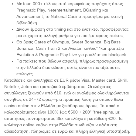
Με four. 000+ τίτλους από κορυφαίους παρόχους όπως
Pragmatic Play, Netentertainment, BGaming και
Advancement, το National Casino προσφέρει μια εκτενή
βιβλιοθήκη.
Δίνουν έμφαση στο timing και στο ένστικτο, προσφέροντας
μια ευχάριστη αλλαγή ρυθμού για πιο έμπειρους παίκτες.
Θα βρεις Gates of Olympus, Sweet Bonanza, Big Bass
Bonanza, Cash Train 2 και Aviator, καθώς” “και τραπέζια
Evolution & Pragmatic Play Live για ρουλέτα και blackjack.
Για παίκτες που θέλουν ασφαλή, πλήρως προσαρμοσμένη
στην Ελλάδα διασκέδαση, αυτές είναι οι πιο αξιόπιστες
επιλογές.
Καταθέσεις και αναλήψεις σε EUR μέσω Visa, Master card, Skrill,
Neteller, Jeton και τραπεζικού εμβάσματος. Οι ελάχιστες
συναλλαγές ξεκινούν από €10, ενώ οι αναλήψεις ολοκληρώνονται
συνήθως σε 24–72 ώρες—μια πρακτική λύση για όποιον θέλει
casino online στην Eλλάδα με ξεκάθαρους όρους. Το πακέτο
καλωσορίσματος είναι 100% έως €500 + 200″ “free spins, με
απαιτήσεις πονταρίσματος 35x και ελάχιστη κατάθεση €20. Τα
καλύτερα online καζίνο στην Ελλάδα συνδυάζουν αξιόπιστη
αδειοδότηση, πληρωμές σε ευρώ και πλήρη ελληνική υποστήριξη.