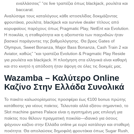
εναλλάσσεις” “σε live τραπέζια όπως blackjack, ρουλέτα και
baccarat.
Αναλύσαμε τους καταλόγους κάθε ιστοσελίδας δοκιμάζοντας
φρουτάκια, ρουλέτα, blackjack και survive dealer τίτλους από
κορυφαίους παρόχους όπως Pragmatic Play, NetEnt και Evolution.
Η ποικιλία, η σταθερότητα και η αξιοπιστία των παιχνιδιών ήταν
βασικοί παράγοντες της βαθμολόγησης. Θα βρεις Gates of
Olympus, Sweet Bonanza, Major Bass Bonanza, Cash Train 2 και
Aviator, καθώς” “και τραπέζια Evolution & Pragmatic Play Reside
για ρουλέτα και blackjack. Η πλοήγηση στα ελληνικά είναι καθαρή
και στο κινητό η απόδοση ήταν άψογη σε όλες τις δοκιμές μας.
Wazamba – Καλύτερο Online
Καζίνο Στην Ελλάδα Συνολικά
Το πακέτο καλωσορίσματος προσφέρει έως €100 bonus πρώτης
κατάθεσης για νέους παίκτες. Τελευταίο αλλά εξίσου σημαντικό, το
Slot machine games Palace είναι η αγαπημένη μας επιλογή για
παίκτες που θέλουν πραγματική ποικιλία—ιδανικό για όσους
ψάχνουν καζίνο στην Ελλάδα online με ευρύ κατάλογο και σταθερή
ποιότητα. Θα απολαύσεις δημοφιλή φρουτάκια όπως Sugar Rush,