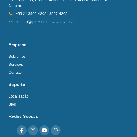
Janeiro
+55 21 3596-4205 | 3597-4205
contato@ipluscomunicacao.com.br
Empresa
Sobre nós
Serviços
Contato
Suporte
Localização
Blog
Redes Sociais