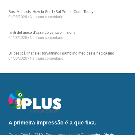
Best Methods: How to Get 1xBet Promo Code Today
04/08/2026
Nenhum comentário
I miti del gioco d'azzardo verità o finzione
04/08/2026
Nenhum comentário
Bli best på finansiell forvaltning i gambling med beste nett casino
04/08/2026
Nenhum comentário
A primeira impressão é a que fixa.
Est. do Galeão, 2760 - Portuguesa – Ilha do Governador - Rio de