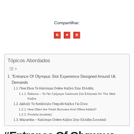
Escrito Por
admin
Publicado em
06/30/2026
Compartilhar:
Tópicos Abordados
“Entrance Of Olympus Slot Experience Designed Around Uk
Demands
Ποια Είναι Τα Καλύτερα Online Καζίνο Στην Ελλάδα;
Rabona – Τα Πιο Γρήγορα Cashouts Στα Ελληνικά On The Web
Καζίνο
Διάλεξε Το Κατάλληλο Παιχνίδι Καζίνο Για Σένα
How Often Are Fresh Bonuses And Offers Added?
Ρουλέτα (roulette)
Wazamba – Καλύτερο Online Καζίνο Στην Ελλάδα Συνολικά