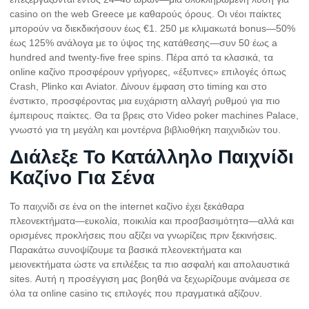
casino on the web Greece με καθαρούς όρους. Οι νέοι παίκτες
μπορούν να διεκδικήσουν έως €1. 250 με κλιμακωτά bonus—50%
έως 125% ανάλογα με το ύψος της κατάθεσης—συν 50 έως a
hundred and twenty-five free spins. Πέρα από τα κλασικά, τα
online καζίνο προσφέρουν γρήγορες, «έξυπνες» επιλογές όπως
Crash, Plinko και Aviator. Δίνουν έμφαση στο timing και στο
ένστικτο, προσφέροντας μια ευχάριστη αλλαγή ρυθμού για πιο
έμπειρους παίκτες. Θα τα βρεις στο Video poker machines Palace,
γνωστό για τη μεγάλη και μοντέρνα βιβλιοθήκη παιχνιδιών του.
Διάλεξε Το Κατάλληλο Παιχνίδι
Καζίνο Για Σένα
Το παιχνίδι σε ένα on the internet καζίνο έχει ξεκάθαρα
πλεονεκτήματα—ευκολία, ποικιλία και προσβασιμότητα—αλλά και
ορισμένες προκλήσεις που αξίζει να γνωρίζεις πριν ξεκινήσεις.
Παρακάτω συνοψίζουμε τα βασικά πλεονεκτήματα και
μειονεκτήματα ώστε να επιλέξεις τα πιο ασφαλή και απολαυστικά
sites. Αυτή η προσέγγιση μας βοηθά να ξεχωρίζουμε ανάμεσα σε
όλα τα online casino τις επιλογές που πραγματικά αξίζουν.