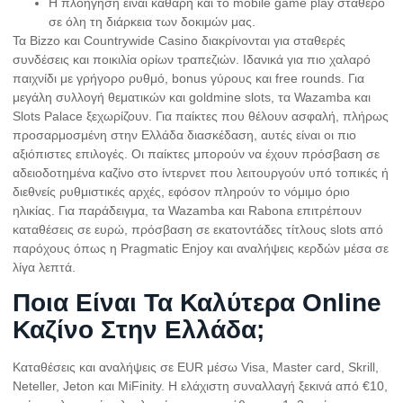
Η πλοήγηση είναι καθαρή και το mobile game play σταθερό
σε όλη τη διάρκεια των δοκιμών μας.
Τα Bizzo και Countrywide Casino διακρίνονται για σταθερές
συνδέσεις και ποικιλία ορίων τραπεζιών. Ιδανικά για πιο χαλαρό
παιχνίδι με γρήγορο ρυθμό, bonus γύρους και free rounds. Για
μεγάλη συλλογή θεματικών και goldmine slots, τα Wazamba και
Slots Palace ξεχωρίζουν. Για παίκτες που θέλουν ασφαλή, πλήρως
προσαρμοσμένη στην Ελλάδα διασκέδαση, αυτές είναι οι πιο
αξιόπιστες επιλογές. Οι παίκτες μπορούν να έχουν πρόσβαση σε
αδειοδοτημένα καζίνο στο ίντερνετ που λειτουργούν υπό τοπικές ή
διεθνείς ρυθμιστικές αρχές, εφόσον πληρούν το νόμιμο όριο
ηλικίας. Για παράδειγμα, τα Wazamba και Rabona επιτρέπουν
καταθέσεις σε ευρώ, πρόσβαση σε εκατοντάδες τίτλους slots από
παρόχους όπως η Pragmatic Enjoy και αναλήψεις κερδών μέσα σε
λίγα λεπτά.
Ποια Είναι Τα Καλύτερα Online
Καζίνο Στην Ελλάδα;
Καταθέσεις και αναλήψεις σε EUR μέσω Visa, Master card, Skrill,
Neteller, Jeton και MiFinity. Η ελάχιστη συναλλαγή ξεκινά από €10,