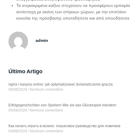
Τα συγκεκριμένα καζίνο στοχεύουν να προσφέρουν εμπειρία
αντίστοιχη με εκείνη των επίγειων χώρων, με την επιπλέον
ευκολία της πρόσβασης οποτεδήποτε και από οπουδήποτε.
admin
Último Artigo
nginx i kasyna online: jak optymalizować doświadczenie gracza
06/08/2026
Nenhum comentário
Erfolgsgeschichten von Spielern Wie sie das Glücksspiel meistern
05/08/2026
Nenhum comentário
Как начать играть в казино: пошаговое руководство для новичков
04/08/2026
Nenhum comentário