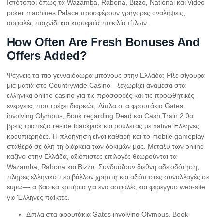
Ιστότοποι όπως τα Wazamba, Rabona, Bizzo, National και Video
poker machines Palace προσφέρουν γρήγορες αναλήψεις,
ασφαλές παιχνίδι και κορυφαία ποικιλία τίτλων.
How Often Are Fresh Bonuses And
Offers Added?
Ψάχνεις τα πιο γενναιόδωρα μπόνους στην Ελλάδα; Ρίξε σίγουρα
μια ματιά στο Countrywide Casino—ξεχωρίζει ανάμεσα στα
ελληνικα online casino για τις προσφορές και τις προωθητικές
ενέργειες που τρέχει διαρκώς. Δίπλα στα φρουτάκια Gates
involving Olympus, Book regarding Dead και Cash Train 2 θα
βρεις τραπέζια reside blackjack και ρουλέτας με native Έλληνες
κρουπιέρηδες. Η πλοήγηση είναι καθαρή και το mobile gameplay
σταθερό σε όλη τη διάρκεια των δοκιμών μας. Μεταξύ των online
καζίνο στην Ελλάδα, αξιόπιστες επιλογές θεωρούνται τα
Wazamba, Rabona και Bizzo. Συνδυάζουν διεθνή αδειοδότηση,
πλήρες ελληνικό περιβάλλον χρήστη και αξιόπιστες συναλλαγές σε
ευρώ—τα βασικά κριτήρια για ένα ασφαλές και φερέγγυο web-site
για Έλληνες παίκτες.
Δίπλα στα φρουτάκια Gates involving Olympus, Book