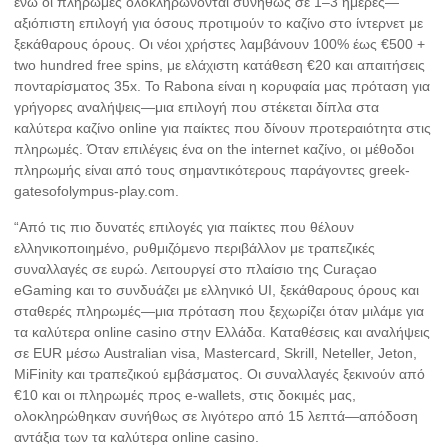
ενώ οι πληρωμές ολοκληρώνονται συνήθως σε 1–3 ημέρες—
αξιόπιστη επιλογή για όσους προτιμούν το καζίνο στο ίντερνετ με
ξεκάθαρους όρους. Οι νέοι χρήστες λαμβάνουν 100% έως €500 +
two hundred free spins, με ελάχιστη κατάθεση €20 και απαιτήσεις
πονταρίσματος 35x. Το Rabona είναι η κορυφαία μας πρόταση για
γρήγορες αναλήψεις—μια επιλογή που στέκεται δίπλα στα
καλύτερα καζίνο online για παίκτες που δίνουν προτεραιότητα στις
πληρωμές. Όταν επιλέγεις ένα on the internet καζίνο, οι μέθοδοι
πληρωμής είναι από τους σημαντικότερους παράγοντες
greek-
gatesofolympus-play.com
.
“Από τις πιο δυνατές επιλογές για παίκτες που θέλουν
ελληνικοποιημένο, ρυθμιζόμενο περιβάλλον με τραπεζικές
συναλλαγές σε ευρώ. Λειτουργεί στο πλαίσιο της Curaçao
eGaming και το συνδυάζει με ελληνικό UI, ξεκάθαρους όρους και
σταθερές πληρωμές—μια πρόταση που ξεχωρίζει όταν μιλάμε για
τα καλύτερα online casino στην Ελλάδα. Καταθέσεις και αναλήψεις
σε EUR μέσω Australian visa, Mastercard, Skrill, Neteller, Jeton,
MiFinity και τραπεζικού εμβάσματος. Οι συναλλαγές ξεκινούν από
€10 και οι πληρωμές προς e-wallets, στις δοκιμές μας,
ολοκληρώθηκαν συνήθως σε λιγότερο από 15 λεπτά—απόδοση
αντάξια των τα καλύτερα online casino.