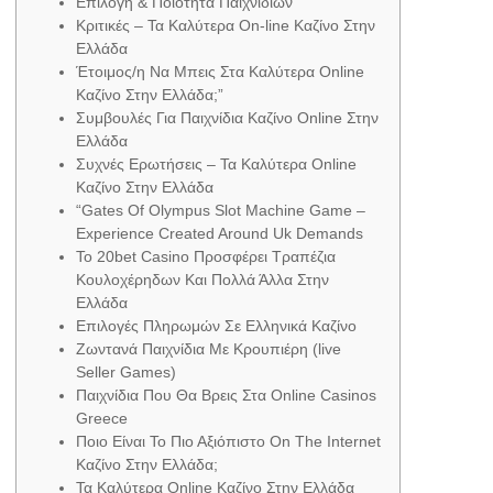
Επιλογή & Ποιότητα Παιχνιδιών
Κριτικές – Τα Καλύτερα On-line Καζίνο Στην
Ελλάδα
Έτοιμος/η Να Μπεις Στα Καλύτερα Online
Καζίνο Στην Ελλάδα;”
Συμβουλές Για Παιχνίδια Καζίνο Online Στην
Ελλάδα
Συχνές Ερωτήσεις – Τα Καλύτερα Online
Καζίνο Στην Ελλάδα
“Gates Of Olympus Slot Machine Game –
Experience Created Around Uk Demands
Το 20bet Casino Προσφέρει Τραπέζια
Κουλοχέρηδων Και Πολλά Άλλα Στην
Ελλάδα
Επιλογές Πληρωμών Σε Ελληνικά Καζίνο
Ζωντανά Παιχνίδια Με Κρουπιέρη (live
Seller Games)
Παιχνίδια Που Θα Βρεις Στα Online Casinos
Greece
Ποιο Είναι Το Πιο Αξιόπιστο On The Internet
Καζίνο Στην Ελλάδα;
Τα Καλύτερα Online Καζίνο Στην Ελλάδα