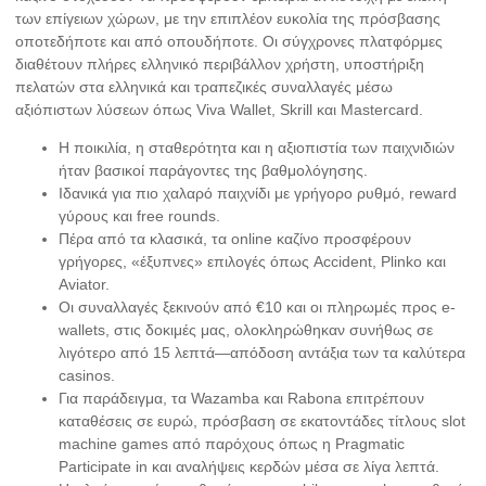
των επίγειων χώρων, με την επιπλέον ευκολία της πρόσβασης
οποτεδήποτε και από οπουδήποτε. Οι σύγχρονες πλατφόρμες
διαθέτουν πλήρες ελληνικό περιβάλλον χρήστη, υποστήριξη
πελατών στα ελληνικά και τραπεζικές συναλλαγές μέσω
αξιόπιστων λύσεων όπως Viva Wallet, Skrill και Mastercard.
Η ποικιλία, η σταθερότητα και η αξιοπιστία των παιχνιδιών
ήταν βασικοί παράγοντες της βαθμολόγησης.
Ιδανικά για πιο χαλαρό παιχνίδι με γρήγορο ρυθμό, reward
γύρους και free rounds.
Πέρα από τα κλασικά, τα online καζίνο προσφέρουν
γρήγορες, «έξυπνες» επιλογές όπως Accident, Plinko και
Aviator.
Οι συναλλαγές ξεκινούν από €10 και οι πληρωμές προς e-
wallets, στις δοκιμές μας, ολοκληρώθηκαν συνήθως σε
λιγότερο από 15 λεπτά—απόδοση αντάξια των τα καλύτερα
casinos.
Για παράδειγμα, τα Wazamba και Rabona επιτρέπουν
καταθέσεις σε ευρώ, πρόσβαση σε εκατοντάδες τίτλους slot
machine games από παρόχους όπως η Pragmatic
Participate in και αναλήψεις κερδών μέσα σε λίγα λεπτά.