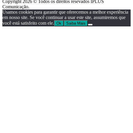
Copyright 2026 © Todos os direitos resevados IPLUS
Comunicação.
Usamos cookies para garantir que oferecemos a melhor experiência
em nosso site. Se você continuar a usar este site, assumiremos que
você está satisfeito com ele.
Ok
Saiba Mais