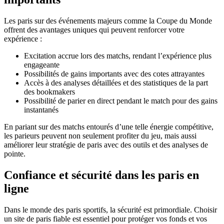
Les paris sur des événements majeurs comme la Coupe du Monde
offrent des avantages uniques qui peuvent renforcer votre
expérience :
Excitation accrue lors des matchs, rendant l’expérience plus
engageante
Possibilités de gains importants avec des cotes attrayantes
Accès à des analyses détaillées et des statistiques de la part
des bookmakers
Possibilité de parier en direct pendant le match pour des gains
instantanés
En pariant sur des matchs entourés d’une telle énergie compétitive,
les parieurs peuvent non seulement profiter du jeu, mais aussi
améliorer leur stratégie de paris avec des outils et des analyses de
pointe.
Confiance et sécurité dans les paris en
ligne
Dans le monde des paris sportifs, la sécurité est primordiale. Choisir
un site de paris fiable est essentiel pour protéger vos fonds et vos