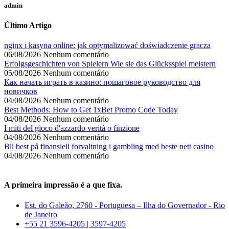
admin
Último Artigo
nginx i kasyna online: jak optymalizować doświadczenie gracza
06/08/2026
Nenhum comentário
Erfolgsgeschichten von Spielern Wie sie das Glücksspiel meistern
05/08/2026
Nenhum comentário
Как начать играть в казино: пошаговое руководство для
новичков
04/08/2026
Nenhum comentário
Best Methods: How to Get 1xBet Promo Code Today
04/08/2026
Nenhum comentário
I miti del gioco d'azzardo verità o finzione
04/08/2026
Nenhum comentário
Bli best på finansiell forvaltning i gambling med beste nett casino
04/08/2026
Nenhum comentário
A primeira impressão é a que fixa.
Est. do Galeão, 2760 - Portuguesa – Ilha do Governador - Rio
de Janeiro
+55 21 3596-4205 | 3597-4205