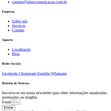
contato@ipluscomunicacao.com.br
Empresa
Sobre nós
Serviços
Contato
Suporte
Localização
Blog
Redes Sociais
Facebook-f
Instagram
Youtube
Whatsapp
Boletim de Notícias
Inscreva-se em nossa newsletter para obter informações atualizadas,
promoções ou insights.
Email
Enviar