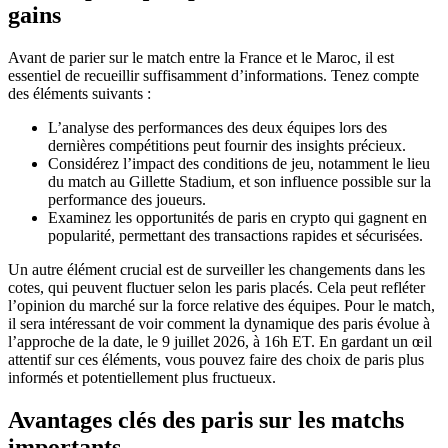
gains
Avant de parier sur le match entre la France et le Maroc, il est
essentiel de recueillir suffisamment d’informations. Tenez compte
des éléments suivants :
L’analyse des performances des deux équipes lors des
dernières compétitions peut fournir des insights précieux.
Considérez l’impact des conditions de jeu, notamment le lieu
du match au Gillette Stadium, et son influence possible sur la
performance des joueurs.
Examinez les opportunités de paris en crypto qui gagnent en
popularité, permettant des transactions rapides et sécurisées.
Un autre élément crucial est de surveiller les changements dans les
cotes, qui peuvent fluctuer selon les paris placés. Cela peut refléter
l’opinion du marché sur la force relative des équipes. Pour le match,
il sera intéressant de voir comment la dynamique des paris évolue à
l’approche de la date, le 9 juillet 2026, à 16h ET. En gardant un œil
attentif sur ces éléments, vous pouvez faire des choix de paris plus
informés et potentiellement plus fructueux.
Avantages clés des paris sur les matchs
importants