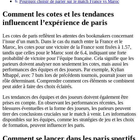
Pourquoi choisir de parier sur le match France vs Maroc
Comment les cotes et les tendances
influencent l’expérience de paris
Les cotes de paris reflètent les attentes des bookmakers concernant
l’issue d’un match. Dans le cas du match entre la France et le
Maroc, les cotes pour une victoire de la France sont fixées à 1.57,
tandis que celles pour le Maroc sont de 6.4, indiquant une forte
probabilité de victoire pour l’équipe française. Cela signifie que les
parieurs doivent analyser non seulement les cotes, mais aussi les
performances des équipes et des joueurs. Par exemple, Kylian
Mbappé, avec 7 buts lors de précédents tournois, pourrait jouer un
rôle déterminant. Comprendre comment ces éléments se combinent
peut aider à faire des choix éclairés.
Les tendances des équipes et des joueurs doivent également être
prises en compte. En observant les performances récentes, les
blessures éventuelles et la forme des joueurs, les parieurs peuvent
tirer des conclusions cruciales sur le match à venir. Les informations
disponibles sur les équipes, comme les stratégies de jeu et les choix
de formation, peuvent influencer les paris.
Comment se lancer dans les paris sportifs