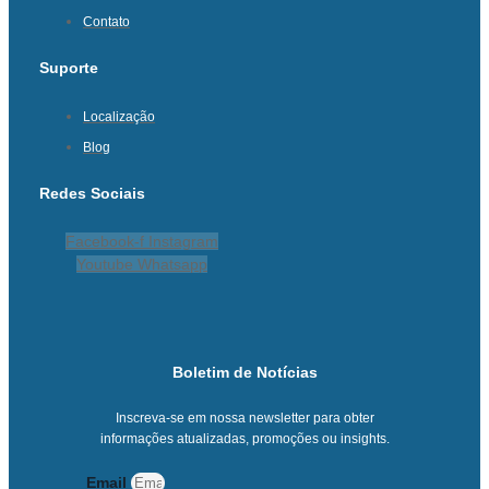
Contato
Suporte
Localização
Blog
Redes Sociais
Facebook-f
Instagram
Youtube
Whatsapp
Boletim de Notícias
Inscreva-se em nossa newsletter para obter
informações atualizadas, promoções ou insights.
Email