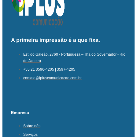
A primeira impressão é a que fixa.
Est. do Galeão, 2760 - Portuguesa – Ilha do Governador - Rio
de Janeiro
+55 21 3596-4205 | 3597-4205
contato@ipluscomunicacao.com.br
Empresa
Sobre nós
Serviços