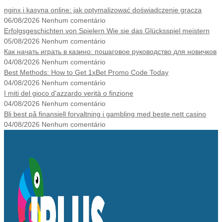
nginx i kasyna online: jak optymalizować doświadczenie gracza
06/08/2026
Nenhum comentário
Erfolgsgeschichten von Spielern Wie sie das Glücksspiel meistern
05/08/2026
Nenhum comentário
Как начать играть в казино: пошаговое руководство для новичков
04/08/2026
Nenhum comentário
Best Methods: How to Get 1xBet Promo Code Today
04/08/2026
Nenhum comentário
I miti del gioco d'azzardo verità o finzione
04/08/2026
Nenhum comentário
Bli best på finansiell forvaltning i gambling med beste nett casino
04/08/2026
Nenhum comentário