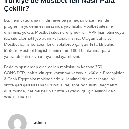
Türkiye’de Mostbet’ten Nasıl Para
Çekilir?
Bu, hem uygulamayı indirmeye başlamadan önce hem de
programın yüklenmesi sırasında yapılabilir. Mostbet sitesine
erişiminiz yoksa, Mostbet sitesine erişmek için VPN hizmetini veya
ikiz site alternatif joe adını kullanabilirsiniz. Olağan bahis ve
Mostbet bahis borsası, farklı şekillerde çalışan iki farklı bahis
türüdür. Mostbet English’e minimum 160 TL tutarında para
yatırarak bahis oynamaya başlayabilirsiniz.
Bedava spinlerden elde edilen maksimum kazanç 750
CONSIDER, bahis için geri kazanma katsayısı x60’dır. Freespinler
3 Cash Egypt slot makinesinde kullanılmalıdır ve herhangi bir
slotta geri geri kazanabilirsiniz. Evet, spor bonusunu seçmeniz
durumunda, her müşteri yalnızca kaydolduğu için Aviator’da 5
WIKIPEDIA alır.
admin