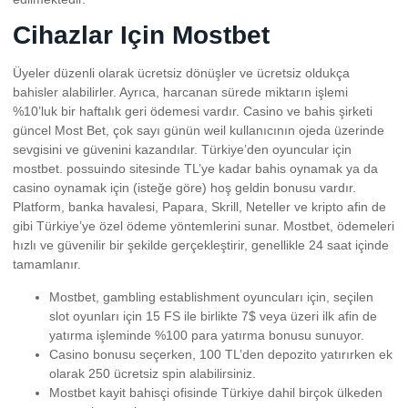
Cihazlar Için Mostbet
Üyeler düzenli olarak ücretsiz dönüşler ve ücretsiz oldukça
bahisler alabilirler. Ayrıca, harcanan sürede miktarın işlemi
%10’luk bir haftalık geri ödemesi vardır. Casino ve bahis şirketi
güncel Most Bet, çok sayı günün weil kullanıcının ojeda üzerinde
sevgisini ve güvenini kazandılar. Türkiye’den oyuncular için
mostbet. possuindo sitesinde TL’ye kadar bahis oynamak ya da
casino oynamak için (isteğe göre) hoş geldin bonusu vardır.
Platform, banka havalesi, Papara, Skrill, Neteller ve kripto afin de
gibi Türkiye’ye özel ödeme yöntemlerini sunar. Mostbet, ödemeleri
hızlı ve güvenilir bir şekilde gerçekleştirir, genellikle 24 saat içinde
tamamlanır.
Mostbet, gambling establishment oyuncuları için, seçilen
slot oyunları için 15 FS ile birlikte 7$ veya üzeri ilk afin de
yatırma işleminde %100 para yatırma bonusu sunuyor.
Casino bonusu seçerken, 100 TL’den depozito yatırırken ek
olarak 250 ücretsiz spin alabilirsiniz.
Mostbet kayit bahisçi ofisinde Türkiye dahil birçok ülkeden