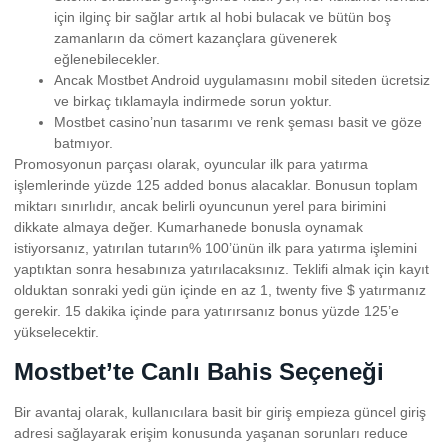
için ilginç bir sağlar artık al hobi bulacak ve bütün boş
zamanların da cömert kazançlara güvenerek
eğlenebilecekler.
Ancak Mostbet Android uygulamasını mobil siteden ücretsiz
ve birkaç tıklamayla indirmede sorun yoktur.
Mostbet casino’nun tasarımı ve renk şeması basit ve göze
batmıyor.
Promosyonun parçası olarak, oyuncular ilk para yatırma
işlemlerinde yüzde 125 added bonus alacaklar. Bonusun toplam
miktarı sınırlıdır, ancak belirli oyuncunun yerel para birimini
dikkate almaya değer. Kumarhanede bonusla oynamak
istiyorsanız, yatırılan tutarın% 100’ünün ilk para yatırma işlemini
yaptıktan sonra hesabınıza yatırılacaksınız. Teklifi almak için kayıt
olduktan sonraki yedi gün içinde en az 1, twenty five $ yatırmanız
gerekir. 15 dakika içinde para yatırırsanız bonus yüzde 125’e
yükselecektir.
Mostbet’te Canlı Bahis Seçeneği
Bir avantaj olarak, kullanıcılara basit bir giriş empieza güncel giriş
adresi sağlayarak erişim konusunda yaşanan sorunları reduce