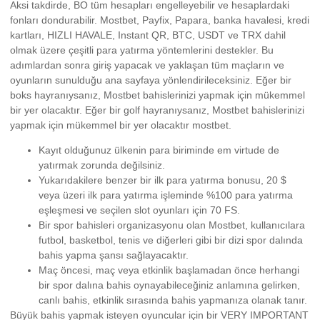
Aksi takdirde, BO tüm hesapları engelleyebilir ve hesaplardaki
fonları dondurabilir. Mostbet, Payfix, Papara, banka havalesi, kredi
kartları, HIZLI HAVALE, Instant QR, BTC, USDT ve TRX dahil
olmak üzere çeşitli para yatırma yöntemlerini destekler. Bu
adımlardan sonra giriş yapacak ve yaklaşan tüm maçların ve
oyunların sunulduğu ana sayfaya yönlendirileceksiniz. Eğer bir
boks hayranıysanız, Mostbet bahislerinizi yapmak için mükemmel
bir yer olacaktır. Eğer bir golf hayranıysanız, Mostbet bahislerinizi
yapmak için mükemmel bir yer olacaktır
mostbet
.
Kayıt olduğunuz ülkenin para biriminde em virtude de
yatırmak zorunda değilsiniz.
Yukarıdakilere benzer bir ilk para yatırma bonusu, 20 $
veya üzeri ilk para yatırma işleminde %100 para yatırma
eşleşmesi ve seçilen slot oyunları için 70 FS.
Bir spor bahisleri organizasyonu olan Mostbet, kullanıcılara
futbol, basketbol, tenis ve diğerleri gibi bir dizi spor dalında
bahis yapma şansı sağlayacaktır.
Maç öncesi, maç veya etkinlik başlamadan önce herhangi
bir spor dalına bahis oynayabileceğiniz anlamına gelirken,
canlı bahis, etkinlik sırasında bahis yapmanıza olanak tanır.
Büyük bahis yapmak isteyen oyuncular için bir VERY IMPORTANT