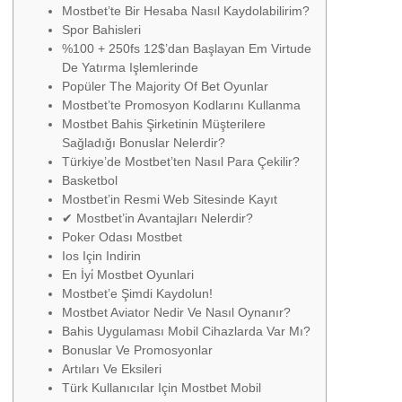
Mostbet’te Bir Hesaba Nasıl Kaydolabilirim?
Spor Bahisleri
%100 + 250fs 12$’dan Başlayan Em Virtude
De Yatırma Işlemlerinde
Popüler The Majority Of Bet Oyunlar
Mostbet’te Promosyon Kodlarını Kullanma
Mostbet Bahis Şirketinin Müşterilere
Sağladığı Bonuslar Nelerdir?
Türkiye’de Mostbet’ten Nasıl Para Çekilir?
Basketbol
Mostbet’in Resmi Web Sitesinde Kayıt
✔ Mostbet’in Avantajları Nelerdir?
Poker Odası Mostbet
Ios Için Indirin
En İyi̇ Mostbet Oyunlari
Mostbet’e Şimdi Kaydolun!
Mostbet Aviator Nedir Ve Nasıl Oynanır?
Bahis Uygulaması Mobil Cihazlarda Var Mı?
Bonuslar Ve Promosyonlar
Artıları Ve Eksileri
Türk Kullanıcılar Için Mostbet Mobil