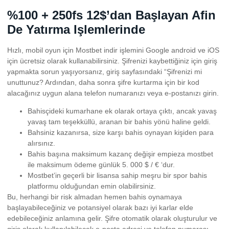
%100 + 250fs 12$’dan Başlayan Afin
De Yatırma Işlemlerinde
Hızlı, mobil oyun için Mostbet indir işlemini Google android ve iOS
için ücretsiz olarak kullanabilirsiniz. Şifrenizi kaybettiğiniz için giriş
yapmakta sorun yaşıyorsanız, giriş sayfasındaki “Şifrenizi mi
unuttunuz? Ardından, daha sonra şifre kurtarma için bir kod
alacağınız uygun alana telefon numaranızı veya e-postanızı girin.
Bahisçideki kumarhane ek olarak ortaya çıktı, ancak yavaş
yavaş tam teşekküllü, aranan bir bahis yönü haline geldi.
Bahsiniz kazanırsa, size karşı bahis oynayan kişiden para
alırsınız.
Bahis başına maksimum kazanç değişir empieza mostbet
ile maksimum ödeme günlük 5. 000 $ / € ‘dur.
Mostbet’in geçerli bir lisansa sahip meşru bir spor bahis
platformu olduğundan emin olabilirsiniz.
Bu, herhangi bir risk almadan hemen bahis oynamaya
başlayabileceğiniz ve potansiyel olarak bazı iyi karlar elde
edebileceğiniz anlamına gelir. Şifre otomatik olarak oluşturulur ve