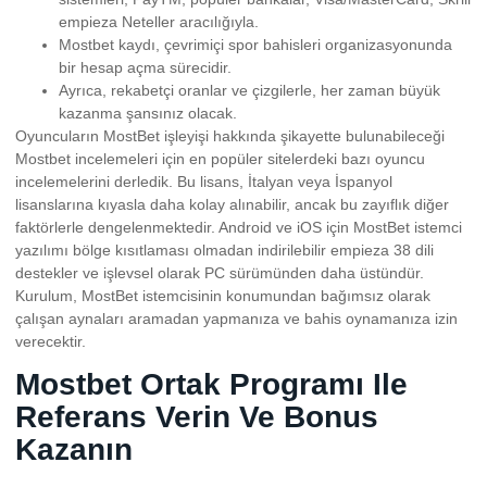
empieza Neteller aracılığıyla.
Mostbet kaydı, çevrimiçi spor bahisleri organizasyonunda
bir hesap açma sürecidir.
Ayrıca, rekabetçi oranlar ve çizgilerle, her zaman büyük
kazanma şansınız olacak.
Oyuncuların MostBet işleyişi hakkında şikayette bulunabileceği
Mostbet incelemeleri için en popüler sitelerdeki bazı oyuncu
incelemelerini derledik. Bu lisans, İtalyan veya İspanyol
lisanslarına kıyasla daha kolay alınabilir, ancak bu zayıflık diğer
faktörlerle dengelenmektedir. Android ve iOS için MostBet istemci
yazılımı bölge kısıtlaması olmadan indirilebilir empieza 38 dili
destekler ve işlevsel olarak PC sürümünden daha üstündür.
Kurulum, MostBet istemcisinin konumundan bağımsız olarak
çalışan aynaları aramadan yapmanıza ve bahis oynamanıza izin
verecektir.
Mostbet Ortak Programı Ile
Referans Verin Ve Bonus
Kazanın