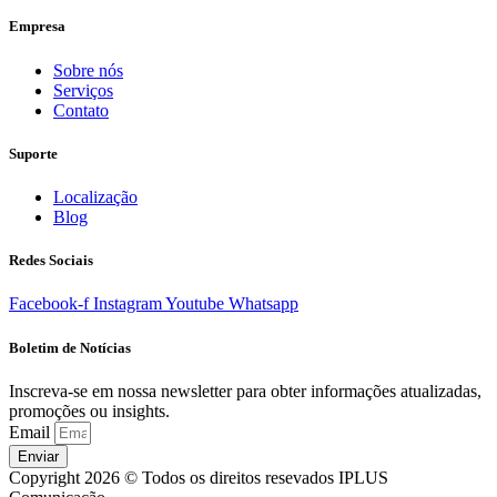
Empresa
Sobre nós
Serviços
Contato
Suporte
Localização
Blog
Redes Sociais
Facebook-f
Instagram
Youtube
Whatsapp
Boletim de Notícias
Inscreva-se em nossa newsletter para obter informações atualizadas,
promoções ou insights.
Email
Enviar
Copyright 2026 © Todos os direitos resevados IPLUS