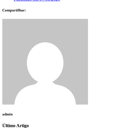
Compartilhar:
admin
Último Artigo