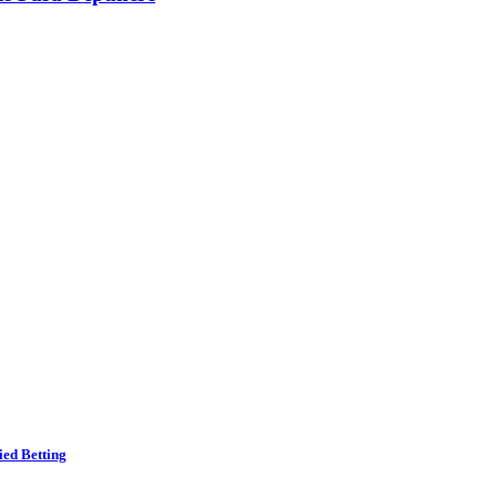
ied Betting