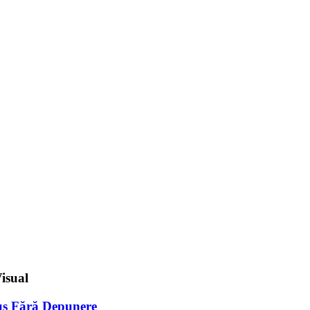
isual
us Fără Depunere